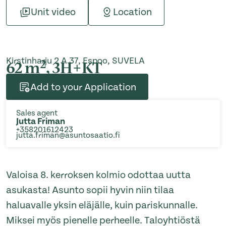
Unit video
Location
Kirstinharju 2 A 37, Espoo, SUVELA
2
62 m
, 3H+KT
Add to your Application
Sales agent
Jutta Friman
+358201612423
jutta.friman@asuntosaatio.fi
Valoisa 8. kerroksen kolmio odottaa uutta
asukasta! Asunto sopii hyvin niin tilaa
haluavalle yksin eläjälle, kuin pariskunnalle.
Miksei myös pienelle perheelle. Taloyhtiöstä