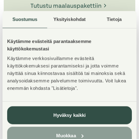
Tutustu maalauspakettiin
Suostumus
Yksityiskohdat
Tietoja
Käytämme evästeitä parantaaksemme
käyttökokemustasi
1
/
5
Käytämme verkkosivuillamme evästeitä
käyttökokemuksesi parantamiseksi ja jotta voimme
näyttää sinua kiinnostavaa sisältöä tai mainoksia sekä
analysoidaksemme palvelumme toimivuutta. Voit lukea
enemmän kohdasta "Lisätietoja".
Property Introduction
Hyväksy kaikki
Kirstinharjun uudistuneelle alueelle on valmistunut
lokakuussa 2022 Asuntosäätiön 68 kodikasta ja
Muokkaa
viihtyisää asumisoikeuskotia. Kaksiportainen, 6–8