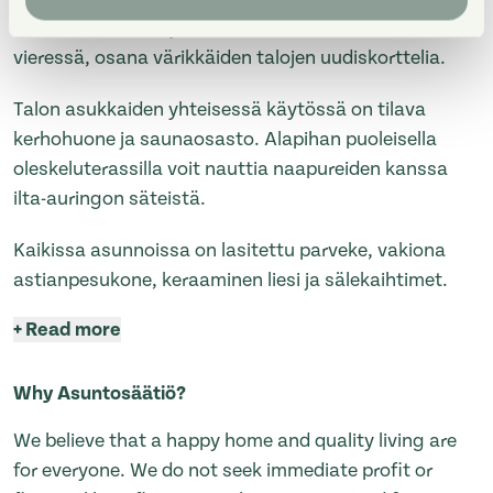
kerroksinen talo sijaitsee luonnontilaisen metsikön
vieressä, osana värikkäiden talojen uudiskorttelia.
Talon asukkaiden yhteisessä käytössä on tilava
kerhohuone ja saunaosasto. Alapihan puoleisella
oleskeluterassilla voit nauttia naapureiden kanssa
ilta-auringon säteistä.
Kaikissa asunnoissa on lasitettu parveke, vakiona
astianpesukone, keraaminen liesi ja sälekaihtimet.
+
Read more
Why Asuntosäätiö?
We believe that a happy home and quality living are
for everyone. We do not seek immediate profit or