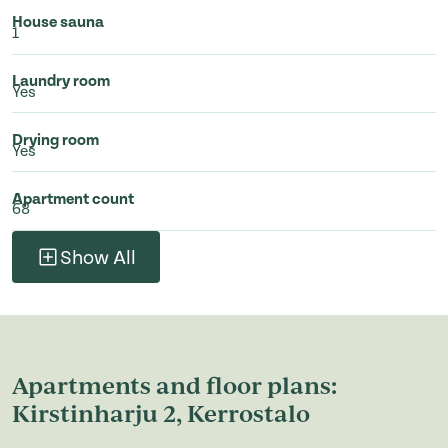
House sauna
1
Laundry room
Yes
Drying room
Yes
Apartment count
68
Show All
Apartments and floor plans:
Kirstinharju 2, Kerrostalo