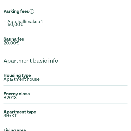
Parking fees
— Autohallimaksu 1
50,00€
Sauna fee
20,00€
Apartment basic info
Housing type
Apartment house
Energy class
B2018
Apartment type
3H+KT
Living area