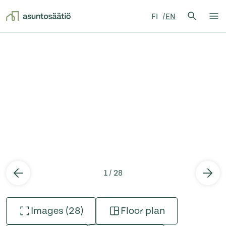
Search 
FI
EN
Search
Op
Skip to content
1 / 28
Images (28)
Floor plan