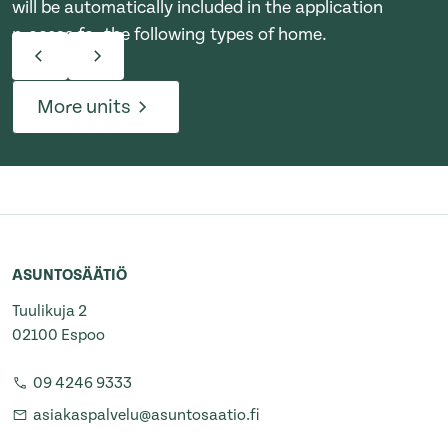
will be automatically included in the application
process for the following types of home.
More units
ASUNTOSÄÄTIÖ
Tuulikuja 2
02100 Espoo
09 4246 9333
asiakaspalvelu@asuntosaatio.fi