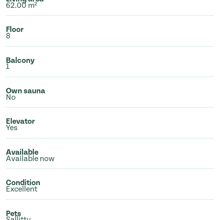
62.00 m²
Floor
8
Balcony
1
Own sauna
No
Elevator
Yes
Available
Available now
Condition
Excellent
Pets
Sallittu