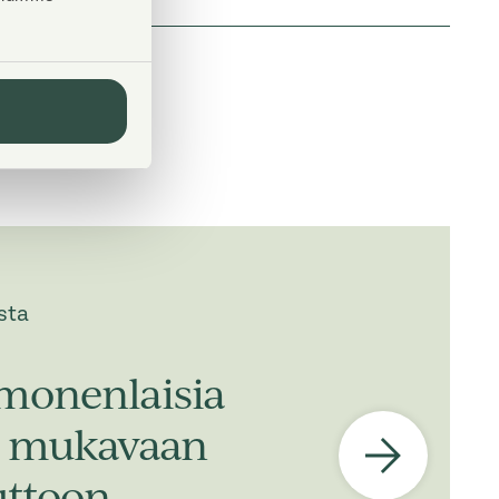
sta
monenlaisia
n, mukavaan
ttoon.