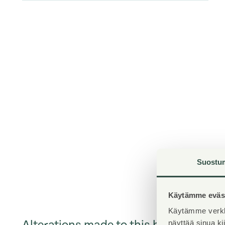
Suostu
Käytämme eväst
Käytämme verkk
Alterations made to this home
näyttää sinua k