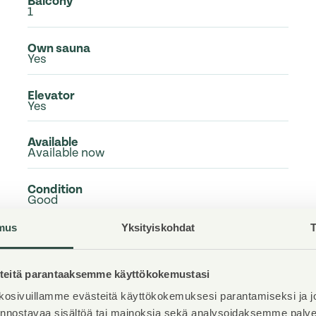
Balcony
1
Own sauna
Yes
Elevator
Yes
Available
Available now
Condition
Good
mus
Yksityiskohdat
T
Pets
Allowed
eitä parantaaksemme käyttökokemustasi
Broadband
DNA Welho
osivuillamme evästeitä käyttökokemuksesi parantamiseksi ja j
iinnostavaa sisältöä tai mainoksia sekä analysoidaksemme pal