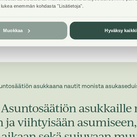
t lukea enemmän kohdasta "Lisätietoja".
Muokkaa
Hyväksy kaikki
untosäätiön asukkaana nautit monista asukasedui
Asuntosäätiön asukkaille 
in ja viihtyisään asumisee
-aikaan sekä sujuvaan muu