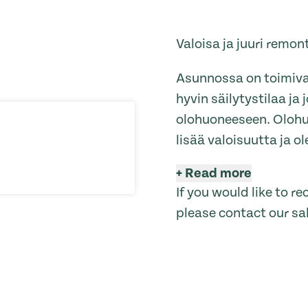
Valoisa ja juuri remon
Asunnossa on toimiva 
hyvin säilytystilaa j
olohuoneeseen. Olohuo
lisää valoisuutta ja ol
+
Read more
If you would like to 
please contact our sa