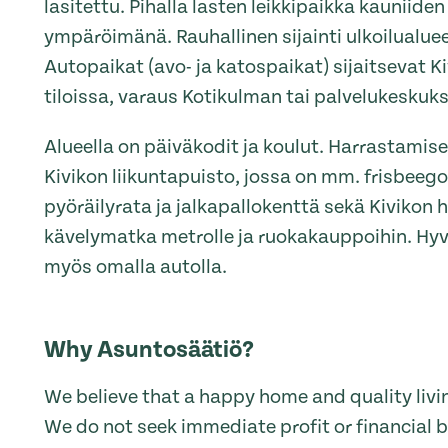
lasitettu. Pihalla lasten leikkipaikka kauniide
ympäröimänä. Rauhallinen sijainti ulkoilualuee
Autopaikat (avo- ja katospaikat) sijaitsevat K
tiloissa, varaus Kotikulman tai palvelukeskuk
Alueella on päiväkodit ja koulut. Harrastamise
Kivikon liikuntapuisto, jossa on mm. frisbeego
pyöräilyrata ja jalkapallokenttä sekä Kivikon ha
kävelymatka metrolle ja ruokakauppoihin. Hy
myös omalla autolla.
Why Asuntosäätiö?
We believe that a happy home and quality livin
We do not seek immediate profit or financial b