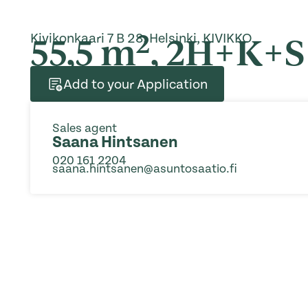
2
55,5 m
, 2H+K+S
Kivikonkaari 7 B 28, Helsinki, KIVIKKO
Add to your Application
Sales agent
Saana Hintsanen
020 161 2204
saana.hintsanen@asuntosaatio.fi