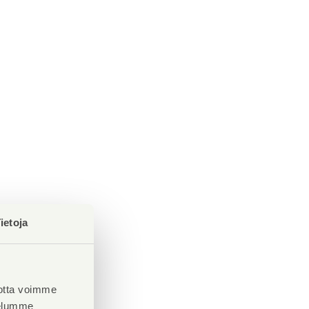
ietoja
otta voimme
velumme