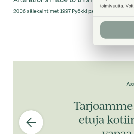
toimivuutta. Voi
2006
sälekaihtimet
1997
Pyökki parketti
As
Tarjoamme 
etuja koti
vapaa