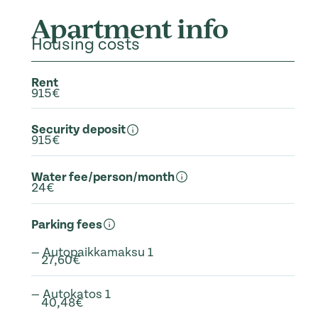
Apartment info
Housing costs
Rent
915€
Security deposit
915€
Water fee/person/month
24€
Parking fees
— Autopaikkamaksu 1
27,60€
— Autokatos 1
40,48€