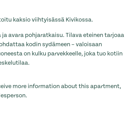
toitu kaksio viihtyisässä Kivikossa.
ja avara pohjaratkaisu. Tilava eteinen tarjoaa
a johdattaa kodin sydämeen – valoisaan
neesta on kulku parvekkeelle, joka tuo kotiin
eskelutilaa.
receive more information about this apartment,
lesperson.