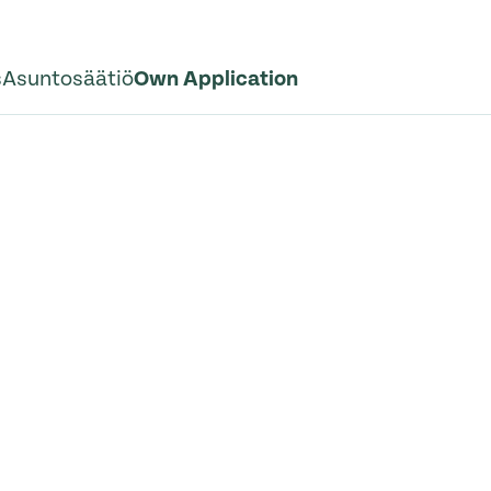
s
Asuntosäätiö
Own Application