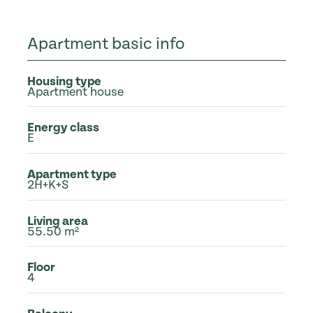
Apartment basic info
Housing type
Apartment house
Energy class
E
Apartment type
2H+K+S
Living area
55.50 m²
Floor
4