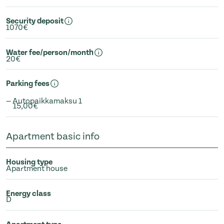
Security deposit
1070€
Water fee/person/month
20€
Parking fees
— Autopaikkamaksu 1
15,00€
Apartment basic info
Housing type
Apartment house
Energy class
D