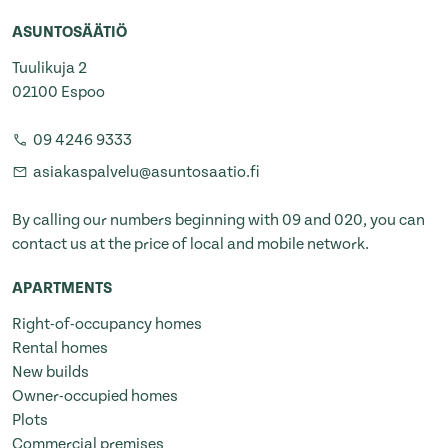
ASUNTOSÄÄTIÖ
Tuulikuja 2
02100 Espoo
09 4246 9333
asiakaspalvelu@asuntosaatio.fi
By calling our numbers beginning with 09 and 020, you can
contact us at the price of local and mobile network.
APARTMENTS
Right-of-occupancy homes
Rental homes
New builds
Owner-occupied homes
Plots
Commercial premises