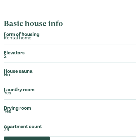
Basic house info
Form of housing
Rental home
Elevators
2
House sauna
No
Laundry room
Yes
Drying room
Yes
Apartment count
34