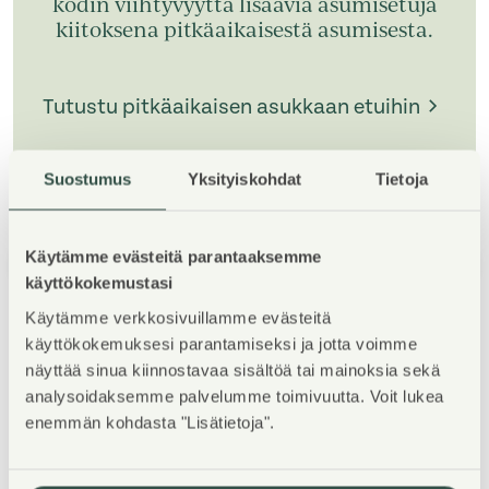
kodin viihtyvyyttä lisääviä asumisetuja
kiitoksena pitkäaikaisestä asumisesta.
Tutustu pitkäaikaisen asukkaan etuihin
Suostumus
Yksityiskohdat
Tietoja
Käytämme evästeitä parantaaksemme
1
/
5
käyttökokemustasi
Käytämme verkkosivuillamme evästeitä
käyttökokemuksesi parantamiseksi ja jotta voimme
näyttää sinua kiinnostavaa sisältöä tai mainoksia sekä
analysoidaksemme palvelumme toimivuutta. Voit lukea
enemmän kohdasta "Lisätietoja".
Property Introduction