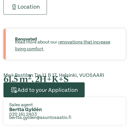
Location
Renovated
Read more about our
renovations that increase
living comfort
.
Meri-Rastilan Tie 11 B 17, Helsinki, VUOSAARI
2
61,5 m
, 2H+K+S
Add to your Application
Sales agent
Bertta Gyldén
020 161 2403
bertta.gylden@asuntosaatio.fi