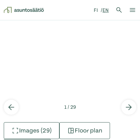
Search 
FI
EN
Search
Op
Skip to content
1 / 29
Images (29)
Floor plan