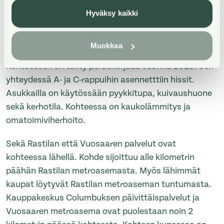
Meri-Rastilantie 11 on kolmesta asuinrakennuksesta
Hyväksy kaikki
koostuva kerrostalokohde Helsingin Vuosaaressa.
Viihtyisä kohde koostuu 34 asunnosta, jotka ovat
Muokkaa
kooltaan kaksioita ja kolmioita, 49,5–80 m².
Kohteeseen on tehty peruskorjaus vuonna 2023. Sen
yhteydessä A- ja C-rappuihin asennetttiin hissit.
Asukkailla on käytössään pyykkitupa, kuivaushuone
sekä kerhotila. Kohteessa on kaukolämmitys ja
omatoimiviherhoito.
Sekä Rastilan että Vuosaaren palvelut ovat
kohteessa lähellä. Kohde sijoittuu alle kilometrin
päähän Rastilan metroasemasta. Myös lähimmät
kaupat löytyvät Rastilan metroaseman tuntumasta.
Kauppakeskus Columbuksen päivittäispalvelut ja
Vuosaaren metroasema ovat puolestaan noin 2