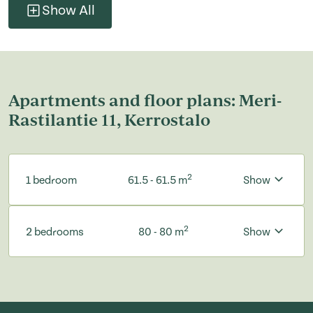
Show All
Apartments and floor plans: Meri-
Rastilantie 11, Kerrostalo
2
1 bedroom
61.5 - 61.5 m
Show
2
2 bedrooms
80 - 80 m
Show