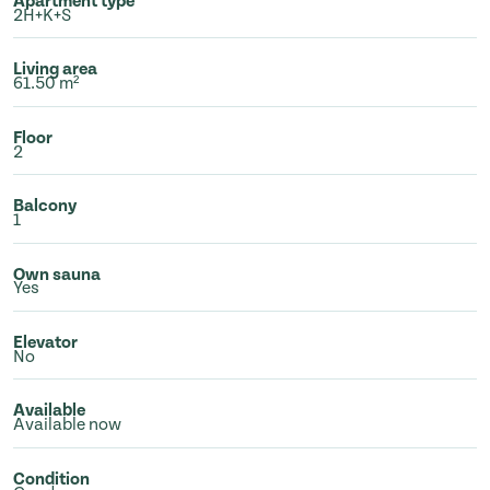
Apartment type
2H+K+S
Living area
61.50 m²
Floor
2
Balcony
1
Own sauna
Yes
Elevator
No
Available
Available now
Condition