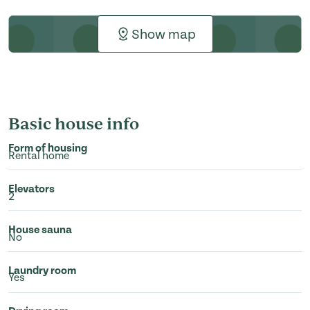
Show map
Basic house info
Form of housing
Rental home
Elevators
2
House sauna
No
Laundry room
Yes