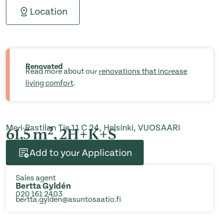
Location
Renovated
Read more about our
renovations that increase
living comfort
.
Meri-Rastilan Tie 11 C 24, Helsinki, VUOSAARI
2
61,5 m
, 2H+K+S
Add to your Application
Sales agent
Bertta Gyldén
020 161 2403
bertta.gylden@asuntosaatio.fi