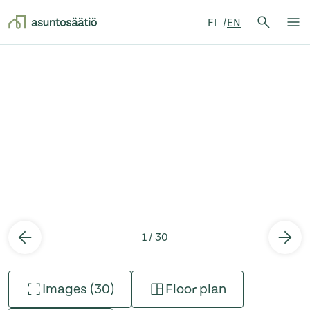
Search 
FI
EN
Search
Op
Skip to content
1 / 30
Images (30)
Floor plan