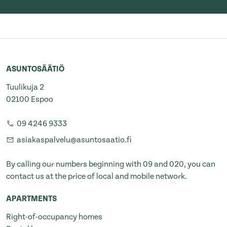
ASUNTOSÄÄTIÖ
Tuulikuja 2
02100 Espoo
09 4246 9333
asiakaspalvelu@asuntosaatio.fi
By calling our numbers beginning with 09 and 020, you can
contact us at the price of local and mobile network.
APARTMENTS
Right-of-occupancy homes