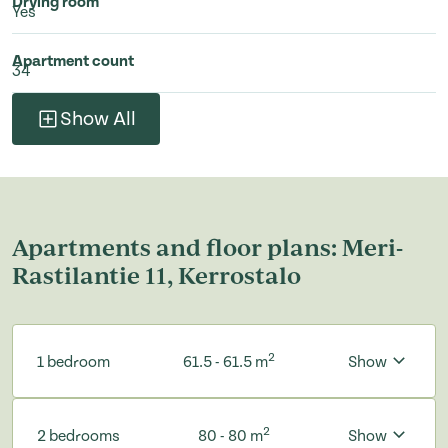
Drying room
Yes
Apartment count
34
Show All
Apartments and floor plans: Meri-
Rastilantie 11, Kerrostalo
2
1 bedroom
61.5 - 61.5 m
Show
2
2 bedrooms
80 - 80 m
Show