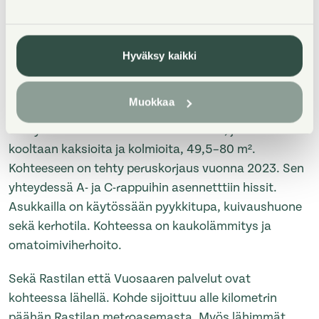
Property Introduction
Hyväksy kaikki
Meri-Rastilantie 11 on kolmesta asuinrakennuksesta
Muokkaa
koostuva kerrostalokohde Helsingin Vuosaaressa.
Viihtyisä kohde koostuu 34 asunnosta, jotka ovat
kooltaan kaksioita ja kolmioita, 49,5–80 m².
Kohteeseen on tehty peruskorjaus vuonna 2023. Sen
yhteydessä A- ja C-rappuihin asennetttiin hissit.
Asukkailla on käytössään pyykkitupa, kuivaushuone
sekä kerhotila. Kohteessa on kaukolämmitys ja
omatoimiviherhoito.
Sekä Rastilan että Vuosaaren palvelut ovat
kohteessa lähellä. Kohde sijoittuu alle kilometrin
päähän Rastilan metroasemasta. Myös lähimmät