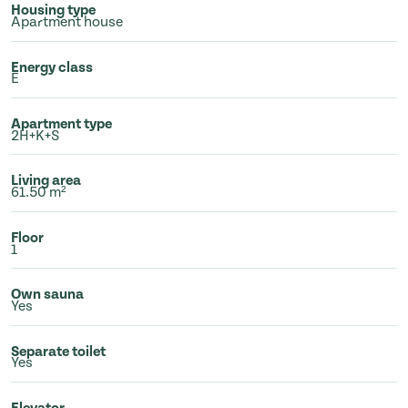
Housing type
Apartment house
Energy class
E
Apartment type
2H+K+S
Living area
61.50 m²
Floor
1
Own sauna
Yes
Separate toilet
Yes