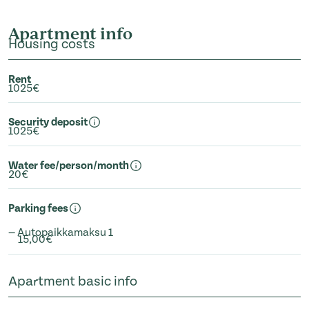
Apartment info
Housing costs
Rent
1025€
Security deposit
1025€
Water fee/person/month
20€
Parking fees
— Autopaikkamaksu 1
15,00€
Apartment basic info