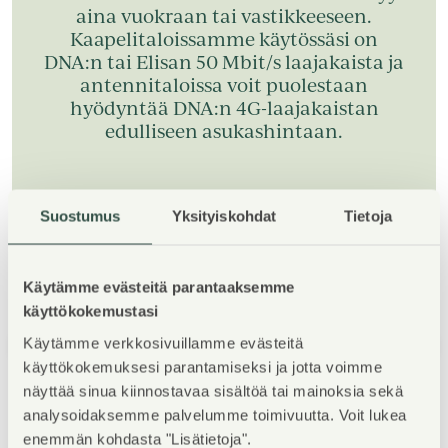
aina vuokraan tai vastikkeeseen.
Kaapelitaloissamme käytössäsi on
DNA:n tai Elisan 50 Mbit/s laajakaista ja
antennitaloissa voit puolestaan
hyödyntää DNA:n 4G-laajakaistan
edulliseen asukashintaan.
Lue lisää ilmaisesta nettiyhteydestä
Suostumus
Yksityiskohdat
Tietoja
Käytämme evästeitä parantaaksemme
käyttökokemustasi
Käytämme verkkosivuillamme evästeitä
1
/
5
käyttökokemuksesi parantamiseksi ja jotta voimme
näyttää sinua kiinnostavaa sisältöä tai mainoksia sekä
analysoidaksemme palvelumme toimivuutta. Voit lukea
enemmän kohdasta "Lisätietoja".