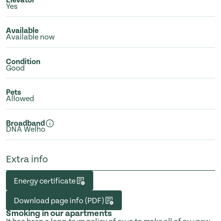
Elevator
Yes
Available
Available now
Condition
Good
Pets
Allowed
Broadband
DNA Welho
Extra info
Energy certificate
Download page info (PDF)
Smoking in our apartments