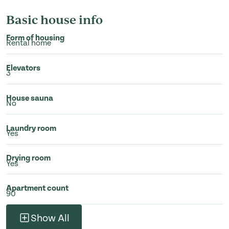
Basic house info
Form of housing
Rental home
Elevators
3
House sauna
No
Laundry room
Yes
Drying room
Yes
Apartment count
90
Show All