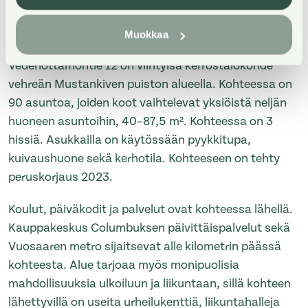
Property Introduction
Muokkaa
Vedenottamontie 12 on viihtyisä kerrostalokohde
vehreän Mustankiven puiston alueella. Kohteessa on
90 asuntoa, joiden koot vaihtelevat yksiöistä neljän
huoneen asuntoihin, 40–87,5 m². Kohteessa on 3
hissiä. Asukkailla on käytössään pyykkitupa,
kuivaushuone sekä kerhotila. Kohteeseen on tehty
peruskorjaus 2023.
Koulut, päiväkodit ja palvelut ovat kohteessa lähellä.
Kauppakeskus Columbuksen päivittäispalvelut sekä
Vuosaaren metro sijaitsevat alle kilometrin päässä
kohteesta. Alue tarjoaa myös monipuolisia
mahdollisuuksia ulkoiluun ja liikuntaan, sillä kohteen
lähettyvillä on useita urheilukenttiä, liikuntahalleja