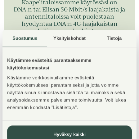
Kaapelitaloissamme käytössäsi on
DNA:n tai Elisan 50 Mbit/s laajakaista ja
antennitaloissa voit puolestaan
hyödyntää DNA:n 4G-laajakaistan
edulliseen asukashintaan.
Suostumus
Yksityiskohdat
Tietoja
Lue lisää ilmaisesta nettiyhteydestä
Käytämme evästeitä parantaaksemme
käyttökokemustasi
Käytämme verkkosivuillamme evästeitä
käyttökokemuksesi parantamiseksi ja jotta voimme
näyttää sinua kiinnostavaa sisältöä tai mainoksia sekä
1
/
5
analysoidaksemme palvelumme toimivuutta. Voit lukea
enemmän kohdasta "Lisätietoja".
Hyväksy kaikki