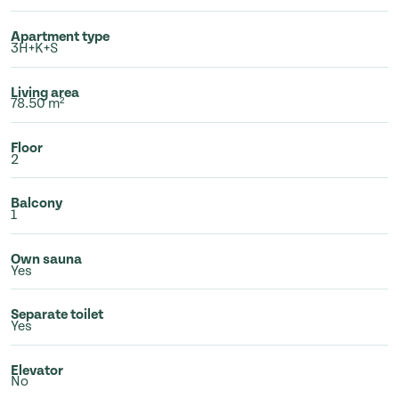
Apartment type
3H+K+S
Living area
78.50 m²
Floor
2
Balcony
1
Own sauna
Yes
Separate toilet
Yes
Elevator
No