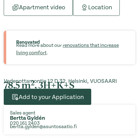
Apartment video
Location
Renovated
Read more about our
renovations that increase
living comfort
.
Vedenottamontie 12 D 32, Helsinki, VUOSAARI
2
78,5 m
, 3H+K+S
Add to your Application
Sales agent
Bertta Gyldén
020 161 2403
bertta.gylden@asuntosaatio.fi