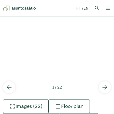
Search 
FI
EN
Search
Op
Skip to content
1 / 22
Images (22)
Floor plan