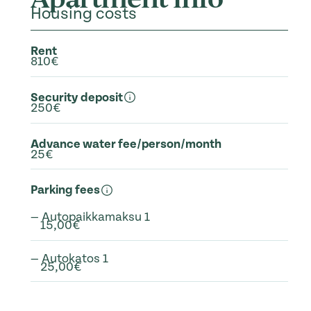
Housing costs
Rent
810€
Security deposit
250€
Advance water fee/person/month
25€
Parking fees
— Autopaikkamaksu 1
15,00€
— Autokatos 1
25,00€