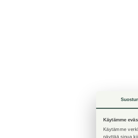
Suostu
Käytämme eväst
Käytämme verkk
näyttää sinua k