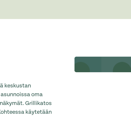
sä keskustan
sa asunnoissa oma
näkymät. Grillikatos
 Kohteessa käytetään