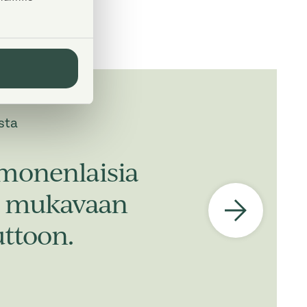
sta
monenlaisia
n, mukavaan
ttoon.