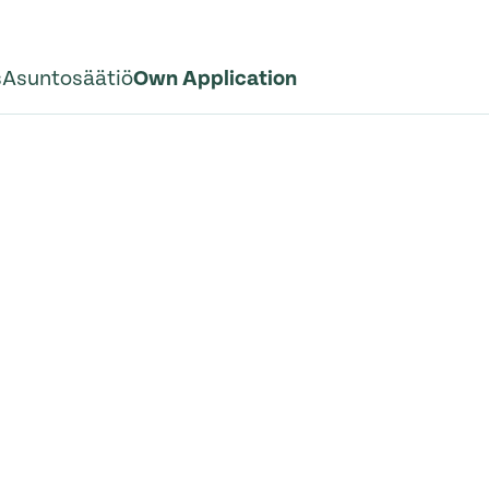
s
Asuntosäätiö
Own Application