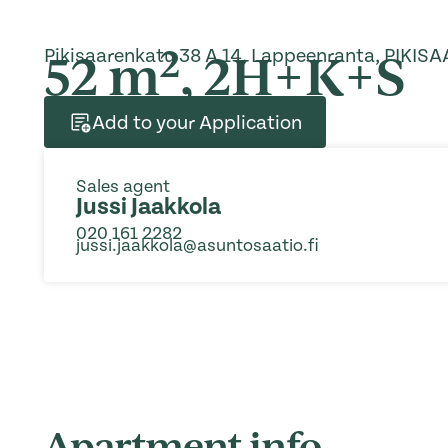
2
52 m
, 2H+K+S
Pikisaarenkatu 38 A 14, Lappeenranta, PIKISA
Add to your Application
Sales agent
Jussi Jaakkola
020 161 2282
jussi.jaakkola@asuntosaatio.fi
Apartment info