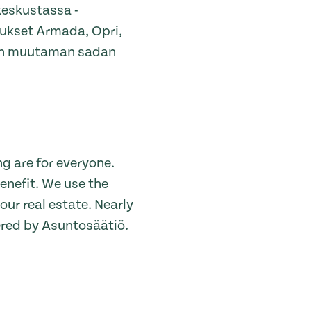
keskustassa -
kukset Armada, Opri,
vain muutaman sadan
g are for everyone.
enefit. We use the
ur real estate. Nearly
ered by Asuntosäätiö.