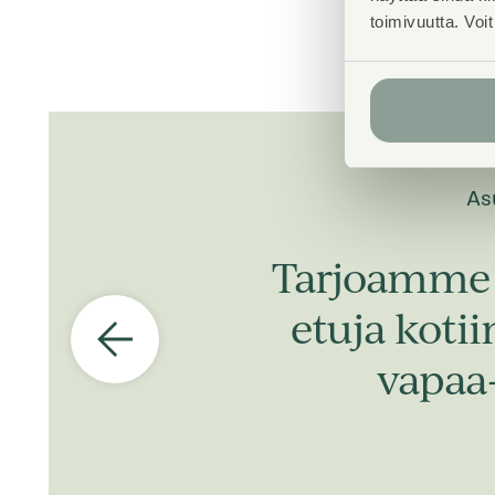
toimivuutta. Voi
As
Tarjoamme 
etuja koti
vapaa