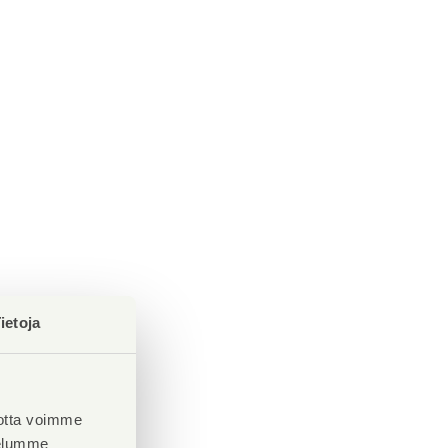
ietoja
otta voimme
velumme