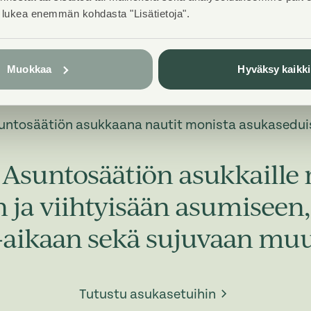
t lukea enemmän kohdasta "Lisätietoja".
Muokkaa
Hyväksy kaikki
untosäätiön asukkaana nautit monista asukasedui
Asuntosäätiön asukkaille 
in ja viihtyisään asumisee
-aikaan sekä sujuvaan muu
Tutustu asukasetuihin