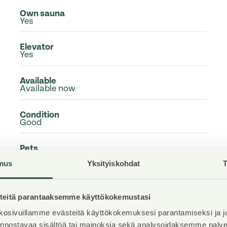
Own sauna
Yes
Elevator
Yes
Available
Available now
Condition
Good
Pets
Allowed
mus
Yksityiskohdat
T
Broadband
Elisa
eitä parantaaksemme käyttökokemustasi
osivuillamme evästeitä käyttökokemuksesi parantamiseksi ja j
iinnostavaa sisältöä tai mainoksia sekä analysoidaksemme pal