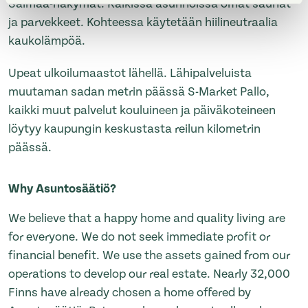
Saimaa-näkymät. Kaikissa asunnoissa omat saunat
ja parvekkeet. Kohteessa käytetään hiilineutraalia
kaukolämpöä.
Upeat ulkoilumaastot lähellä. Lähipalveluista
muutaman sadan metrin päässä S-Market Pallo,
kaikki muut palvelut kouluineen ja päiväkoteineen
löytyy kaupungin keskustasta reilun kilometrin
päässä.
Why Asuntosäätiö?
We believe that a happy home and quality living are
for everyone. We do not seek immediate profit or
financial benefit. We use the assets gained from our
operations to develop our real estate. Nearly 32,000
Finns have already chosen a home offered by