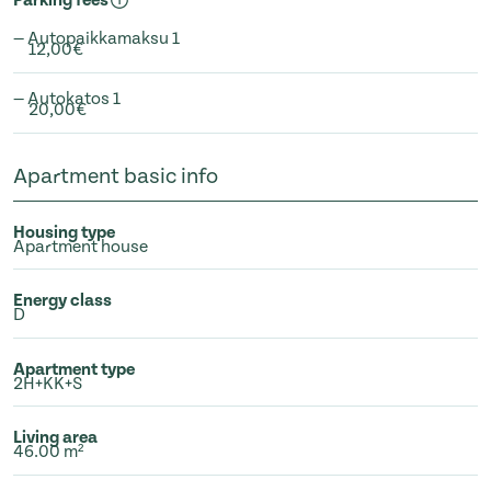
Parking fees
— Autopaikkamaksu 1
12,00€
— Autokatos 1
20,00€
Apartment basic info
Housing type
Apartment house
Energy class
D
Apartment type
2H+KK+S
Living area
46.00 m²