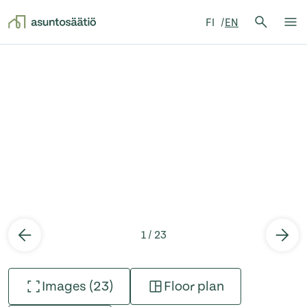
Search 
FI
EN
Search
Op
Skip to content
1 / 23
Images (23)
Floor plan