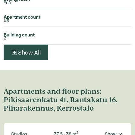
Yes
Apartment count
58
Building count
2
Show All
Apartments and floor plans:
Pikisaarenkatu 41, Rantakatu 16,
Piharakennus, Kerrostalo
2
Studios
37.5 - 38 m
Show