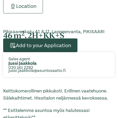
Location
Pikisaarenkatu 41 A 17, Lappeenranta, PIKISAARI
2
46 m
, 2H+KK+S
Add to your Application
Sales agent
Jussi Jaakkola
020 161 2282
jussi.jaakkola@asuntosaatio.fi
Keittokomerollinen pikkukoti. Erillinen vaatehuone.
Sälekaihtimet. Hissitalon neljännessä kerroksessa.
** Esittelemme asuntoa myös halutessasi
etäesittelynä!**
...