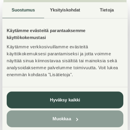
Suostumus
Yksityiskohdat
Tietoja
Käytämme evästeitä parantaaksemme
1
/
5
käyttökokemustasi
Käytämme verkkosivuillamme evästeitä
käyttökokemuksesi parantamiseksi ja jotta voimme
näyttää sinua kiinnostavaa sisältöä tai mainoksia sekä
analysoidaksemme palvelumme toimivuutta. Voit lukea
enemmän kohdasta "Lisätietoja".
Property Introduction
Hyväksy kaikki
Pikisaaressa vain muutaman kilometrin päässä
keskustan palveluista 2000-luvulla valmistuneet viisi-
ja kuusikerroksiset hissitalot. Aivan Saimaan rannalla
Muokkaa
sijaitsevan Rantakadun puoleisista asunnoista