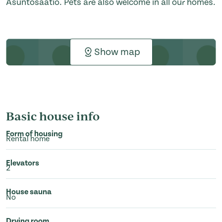
Asuntosäätiö. Pets are also welcome in all our homes.
Show map
Basic house info
Form of housing
Rental home
Elevators
2
House sauna
No
Drying room