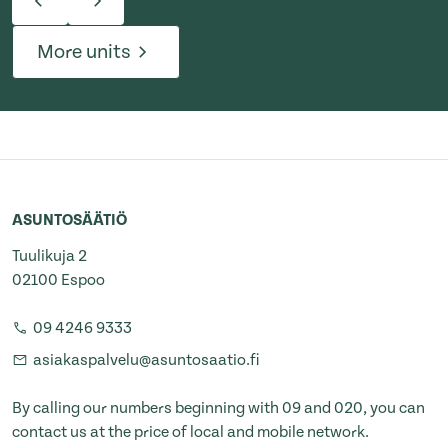
More units
ASUNTOSÄÄTIÖ
Tuulikuja 2
02100 Espoo
09 4246 9333
asiakaspalvelu@asuntosaatio.fi
By calling our numbers beginning with 09 and 020, you can
contact us at the price of local and mobile network.