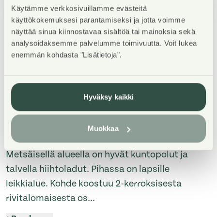
Käytämme verkkosivuillamme evästeitä
1
/
5
käyttökokemuksesi parantamiseksi ja jotta voimme
näyttää sinua kiinnostavaa sisältöä tai mainoksia sekä
analysoidaksemme palvelumme toimivuutta. Voit lukea
enemmän kohdasta "Lisätietoja".
Property Introduction
Hyväksy kaikki
Talo sijaitsee Oulun kaupungin eteläpuolella
Muokkaa
Hiirosessa, noin 4 kilometriä keskustasta.
Metsäisellä alueella on hyvät kuntopolut ja
talvella hiihtoladut. Pihassa on lapsille
leikkialue. Kohde koostuu 2-kerroksisesta
rivitalomaisesta os
...