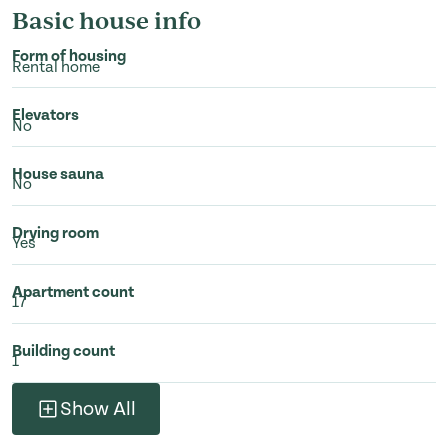
Basic house info
Form of housing
Rental home
Elevators
No
House sauna
No
Drying room
Yes
Apartment count
17
Building count
1
Show All