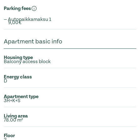
Parking fees
— Autopaikkamaksu 1
9,00€
Apartment basic info
Housing type
Balcony access block
Energy class
D
Apartment type
3H+K+S
Living area
78.00 m²
Floor
2