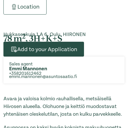
Location
Hukkasenkuja 1 A 6, Oulu, HIIRONEN
2
78 m
, 3H+K+S
Add to your Application
Sales agent
Emmi Mannonen
+358201612462
emmi.mannonen@asuntosaatio.fi
Avara ja valoisa kolmio rauhallisella, metsäisellä
Hiirosen alueella. Olohuone ja keittiö muodostavat
yhtenäisen oleskelutilan, josta on kulku parvekkeelle.
Asunnossa on kaksi hyvän kokoista makuuhuonetta,