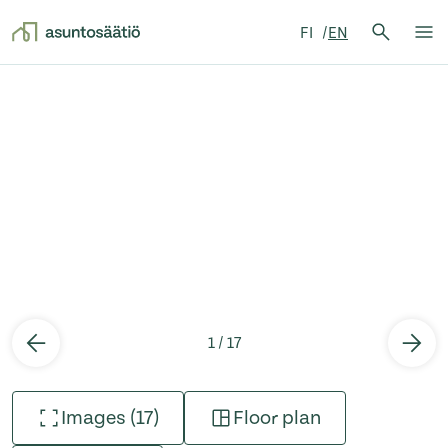
Search 
FI
EN
Search
Op
Skip to content
1 / 17
Images (17)
Floor plan