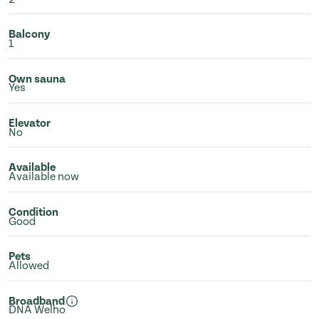
Balcony
1
Own sauna
Yes
Elevator
No
Available
Available now
Condition
Good
Pets
Allowed
Broadband
DNA Welho