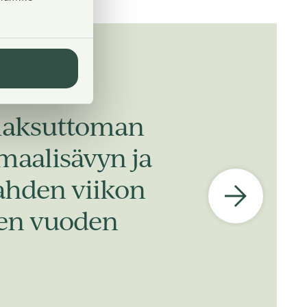
 maksuttoman
 maalisävyn ja
kahden viikon
iden vuoden