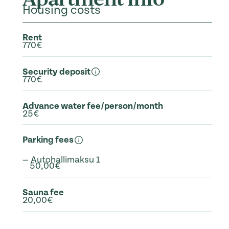
Housing costs
Rent
770€
Security deposit
770€
Advance water fee/person/month
25€
Parking fees
— Autohallimaksu 1
50,00€
Sauna fee
20,00€