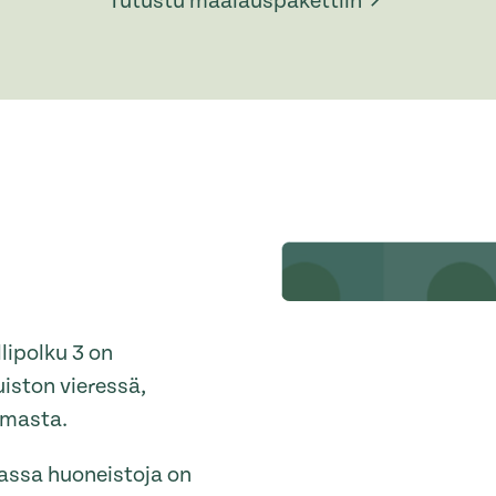
Tutustu maalauspakettiin
lipolku 3 on
uiston vieressä,
emasta.
sassa huoneistoja on