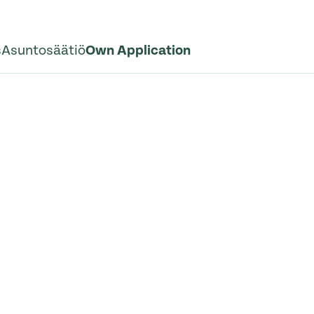
s
Asuntosäätiö
Own Application