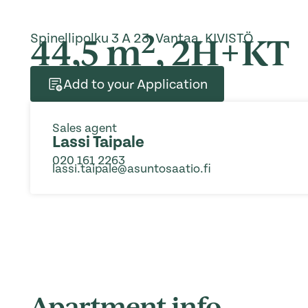
2
44,5 m
, 2H+KT
Spinellipolku 3 A 23, Vantaa, KIVISTÖ
Add to your Application
Sales agent
Lassi Taipale
020 161 2263
lassi.taipale@asuntosaatio.fi
Apartment info