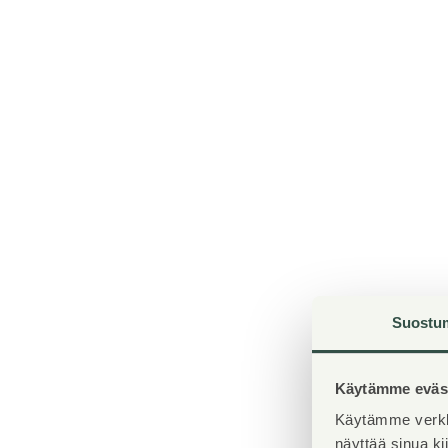
Suostu
Käytämme eväst
Käytämme verkk
näyttää sinua k