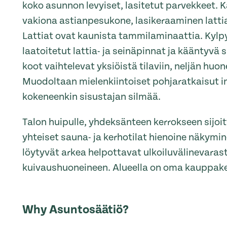
koko asunnon levyiset, lasitetut parvekkeet. 
vakiona astianpesukone, lasikeraaminen lattial
Lattiat ovat kaunista tammilaminaattia. Kyl
laatoitetut lattia- ja seinäpinnat ja kääntyvä 
koot vaihtelevat yksiöistä tilaviin, neljän hu
Muodoltaan mielenkiintoiset pohjaratkaisut i
kokeneenkin sisustajan silmää.
Talon huipulle, yhdeksänteen kerrokseen sijoi
yhteiset sauna- ja kerhotilat hienoine näkymi
löytyvät arkea helpottavat ulkoiluvälinevaras
kuivaushuoneineen. Alueella on oma kauppak
Why Asuntosäätiö?