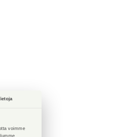
ietoja
otta voimme
velumme