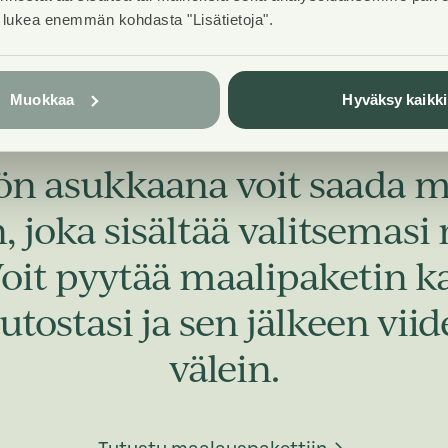
t lukea enemmän kohdasta "Lisätietoja".
Muokkaa
Hyväksy kaikki
Ilmaisella maalauspaketilla omannäköinen koti!
ön asukkaana voit saada
 joka sisältää valitsemasi
Voit pyytää maalipaketin 
utostasi ja sen jälkeen vi
välein.