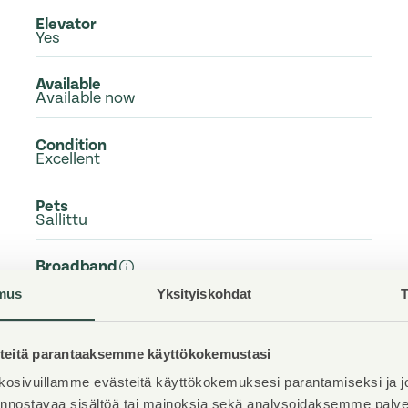
Elevator
Yes
Available
Available now
Condition
Excellent
Pets
Sallittu
Broadband
DNA Netti
mus
Yksityiskohdat
T
eitä parantaaksemme käyttökokemustasi
osivuillamme evästeitä käyttökokemuksesi parantamiseksi ja j
iinnostavaa sisältöä tai mainoksia sekä analysoidaksemme pal