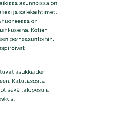
Kaikissa asunnoissa on
iesi ja sälekaihtimet.
pyhuoneessa on
suihkuseinä. Kotien
oneen perheasuntoihin.
nspiroivat
ttuvat asukkaiden
neen. Katutasosta
tot sekä talopesula
eskus.