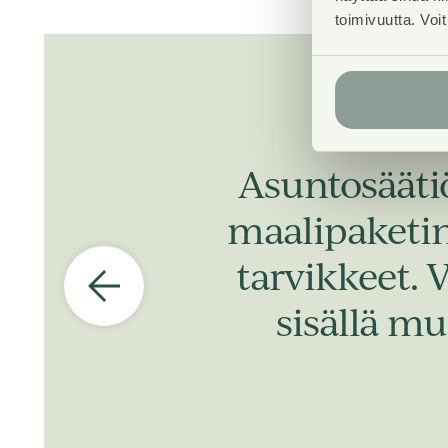
toimivuutta. Voi
Asuntosääti
maalipaketin,
tarvikkeet. 
sisällä mu