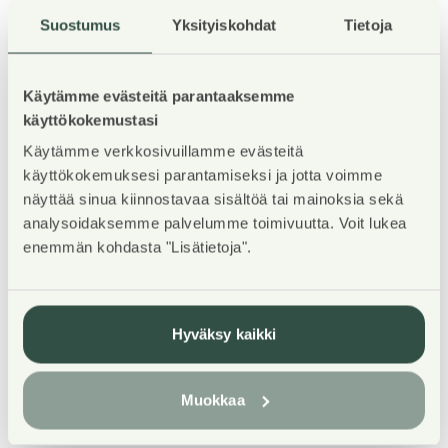
Suostumus
Yksityiskohdat
Tietoja
1
/
5
Käytämme evästeitä parantaaksemme
käyttökokemustasi
Käytämme verkkosivuillamme evästeitä
käyttökokemuksesi parantamiseksi ja jotta voimme
näyttää sinua kiinnostavaa sisältöä tai mainoksia sekä
Property Introduction
analysoidaksemme palvelumme toimivuutta. Voit lukea
enemmän kohdasta "Lisätietoja".
Nelikerroksinen kerrostalokohde Leinelässä, joka
sijaitsee aivan kehäradan juna-aseman tuntumassa.
Asunnoissa on laminaattilattiat, laatoitetut
Hyväksy kaikki
kylpyhuoneet ja lasitetut parvekkeet.
Muokkaa
Palvelut ovat Leinelässä kävelyetäisyydellä.
Leinelässä on oma päiväkoti sekä ruokakauppa.