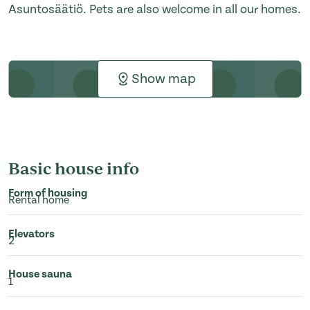
Asuntosäätiö. Pets are also welcome in all our homes.
Show map
Basic house info
Form of housing
Rental home
Elevators
2
House sauna
1