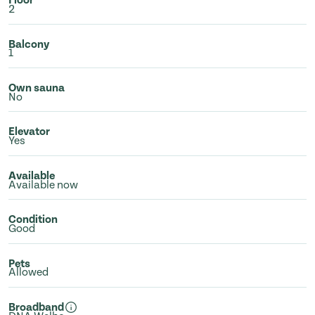
Floor
2
Balcony
1
Own sauna
No
Elevator
Yes
Available
Available now
Condition
Good
Pets
Allowed
Broadband