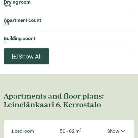
Drying room
Yes
Apartment count
33
Building count
1
Show All
Apartments and floor plans:
Leinelänkaari 6, Kerrostalo
2
1 bedroom
50 - 62 m
Show