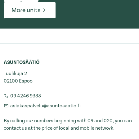
More units
ASUNTOSÄÄTIÖ
Tuulikuja 2
02100 Espoo
09 4246 9333
asiakaspalvelu@asuntosaatio.fi
By calling our numbers beginning with 09 and 020, you can
contact us at the price of local and mobile network.