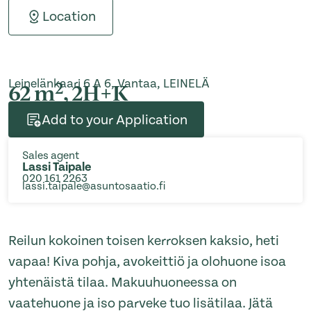
Location
Leinelänkaari 6 A 6, Vantaa, LEINELÄ
2
62 m
, 2H+K
Add to your Application
Sales agent
Lassi Taipale
020 161 2263
lassi.taipale@asuntosaatio.fi
Reilun kokoinen toisen kerroksen kaksio, heti
vapaa! Kiva pohja, avokeittiö ja olohuone isoa
yhtenäistä tilaa. Makuuhuoneessa on
vaatehuone ja iso parveke tuo lisätilaa. Jätä