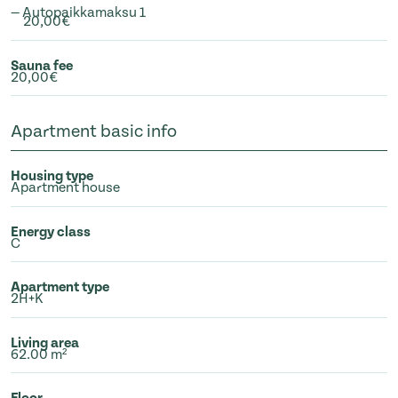
— Autopaikkamaksu 1
20,00€
Sauna fee
20,00€
Apartment basic info
Housing type
Apartment house
Energy class
C
Apartment type
2H+K
Living area
62.00 m²