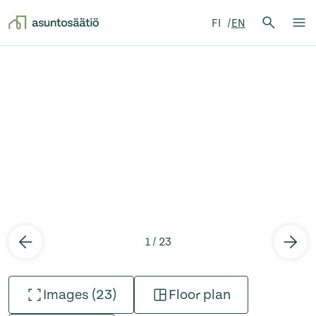
Search 
FI
EN
Search
Op
Skip to content
1 / 23
Images (23)
Floor plan