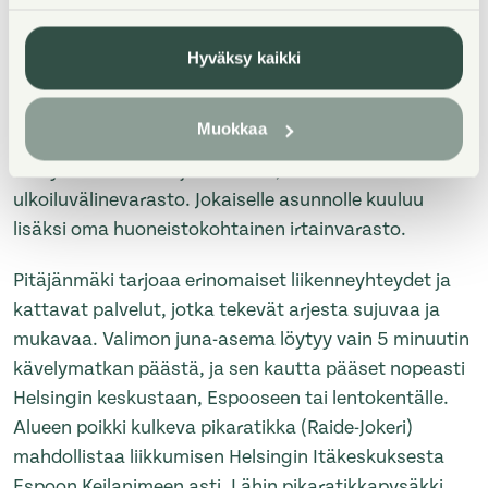
liikenneyhteydet, monipuoliset palvelut ja ulkoiluun
erinomaisen ympäristön. Rauhallisessa ja hyvin
Hyväksy kaikki
hoidetussa talossa kaikissa asunnoissa on oma
parveke, ja isommista asunnoista löytyy lisäksi oma
Muokkaa
sauna. Asukkaiden yhteisessä käytössä ovat
viihtyisä talosauna ja kerhotila, kuivaushuone sekä
ulkoiluvälinevarasto. Jokaiselle asunnolle kuuluu
lisäksi oma huoneistokohtainen irtainvarasto.
Pitäjänmäki tarjoaa erinomaiset liikenneyhteydet ja
kattavat palvelut, jotka tekevät arjesta sujuvaa ja
mukavaa. Valimon juna-asema löytyy vain 5 minuutin
kävelymatkan päästä, ja sen kautta pääset nopeasti
Helsingin keskustaan, Espooseen tai lentokentälle.
Alueen poikki kulkeva pikaratikka (Raide-Jokeri)
mahdollistaa liikkumisen Helsingin Itäkeskuksesta
Espoon Keilanimeen asti. Lähin pikaratikkapysäkki