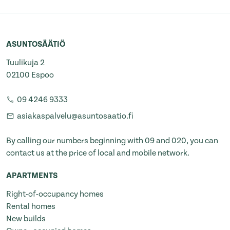
ASUNTOSÄÄTIÖ
Tuulikuja 2
02100 Espoo
09 4246 9333
asiakaspalvelu@asuntosaatio.fi
By calling our numbers beginning with 09 and 020, you can
contact us at the price of local and mobile network.
APARTMENTS
Right-of-occupancy homes
Rental homes
New builds