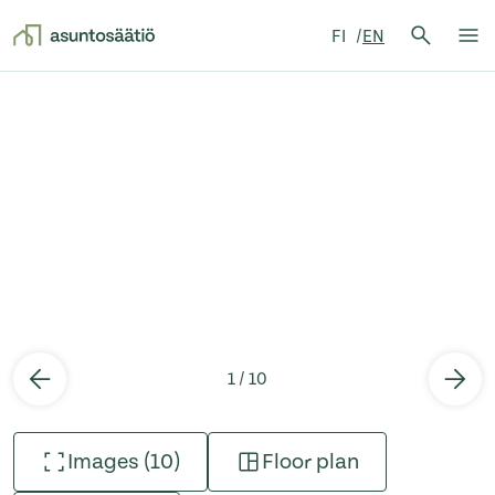
Search 
FI
EN
Search
Op
Skip to content
1 / 10
Images (10)
Floor plan