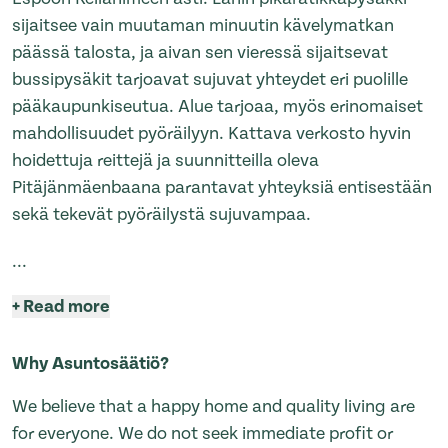
sijaitsee vain muutaman minuutin kävelymatkan
päässä talosta, ja aivan sen vieressä sijaitsevat
bussipysäkit tarjoavat sujuvat yhteydet eri puolille
pääkaupunkiseutua. Alue tarjoaa, myös erinomaiset
mahdollisuudet pyöräilyyn. Kattava verkosto hyvin
hoidettuja reittejä ja suunnitteilla oleva
Pitäjänmäenbaana parantavat yhteyksiä entisestään
sekä tekevät pyöräilystä sujuvampaa.
...
+
Read more
Why Asuntosäätiö?
We believe that a happy home and quality living are
for everyone. We do not seek immediate profit or