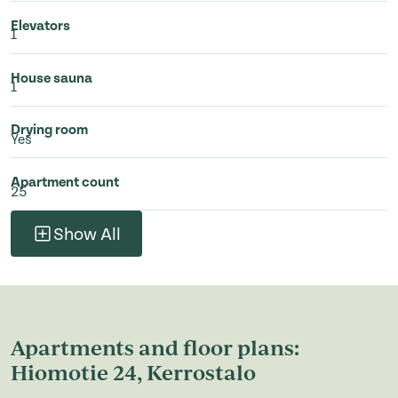
Elevators
1
House sauna
1
Drying room
Yes
Apartment count
25
Show All
Apartments and floor plans:
Hiomotie 24, Kerrostalo