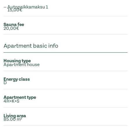
— Autopaikkamaksu 1
15,00€
Sauna fee
20,00€
Apartment basic info
Housing type
Apartment house
Energy class
D
Apartment type
4H+K+S
Living area
85.00 m²