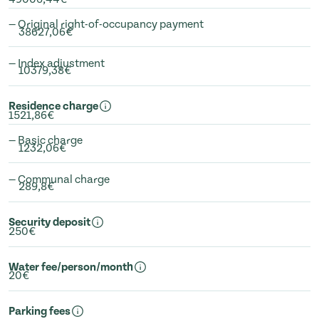
— Original right-of-occupancy payment
38627,06€
— Index adjustment
10379,38€
Residence charge
1521,86€
— Basic charge
1232,06€
— Communal charge
289,8€
Security deposit
250€
Water fee/person/month
20€
Parking fees