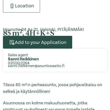
Location
Hiomotie 24 As 21, Helsinki, PITÄJÄNMÄKI
2
85 m
, 4H+K+S
Add to your Application
Sales agent
Sanni Heikkinen
0201612264
sanni.heikkinen@asuntosaatio.fi
Tilava 85 m²:n perheasunto, jossa pohjaratkaisu on
selkeä ja käytännöllinen!
Asunnossa on kolme makuuhuonetta, jotka
sijoittuvat rauhallisesti asunnon toiselle laidalle.