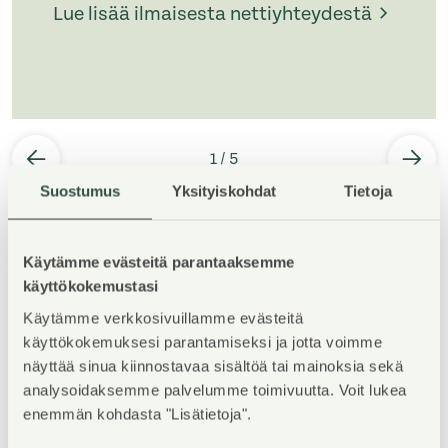
Lue lisää ilmaisesta nettiyhteydestä
1
/
5
Suostumus
Yksityiskohdat
Tietoja
Käytämme evästeitä parantaaksemme
käyttökokemustasi
Käytämme verkkosivuillamme evästeitä
Property Introduction
käyttökokemuksesi parantamiseksi ja jotta voimme
näyttää sinua kiinnostavaa sisältöä tai mainoksia sekä
Tämä viihtyisä ja savuton kerrostalokohde sijaitsee
analysoidaksemme palvelumme toimivuutta. Voit lukea
rauhallisella Valimon yritysalueella, Helsingin
enemmän kohdasta "Lisätietoja".
Pitäjänmäessä. Alue tarjoaa erinomaiset