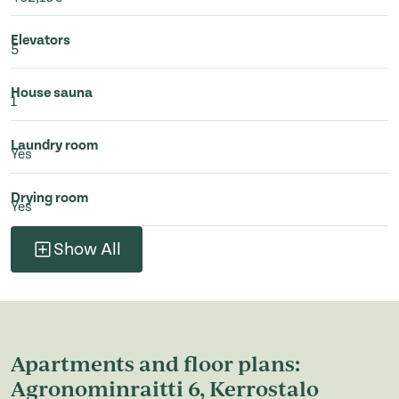
Elevators
5
House sauna
1
Laundry room
Yes
Drying room
Yes
Show All
Apartments and floor plans:
Agronominraitti 6, Kerrostalo