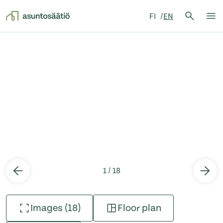
Search 
FI
EN
Search
Op
Skip to content
1 / 18
Images (18)
Floor plan