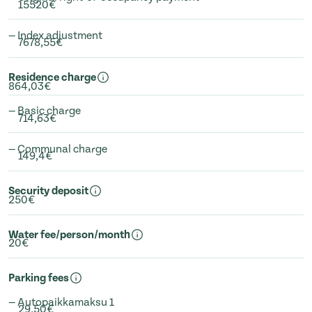
15520€
— Index adjustment
7678,55€
Residence charge
864,03€
— Basic charge
714,63€
— Communal charge
149,4€
Security deposit
250€
Water fee/person/month
20€
Parking fees
— Autopaikkamaksu 1
29,50€