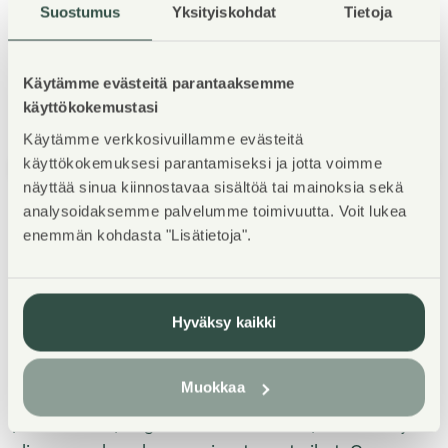
Suostumus
Yksityiskohdat
Tietoja
Tutustu pitkäaikaisen asukkaan etuihin
Käytämme evästeitä parantaaksemme
käyttökokemustasi
Käytämme verkkosivuillamme evästeitä
käyttökokemuksesi parantamiseksi ja jotta voimme
1
/
5
näyttää sinua kiinnostavaa sisältöä tai mainoksia sekä
analysoidaksemme palvelumme toimivuutta. Voit lukea
enemmän kohdasta "Lisätietoja".
Hyväksy kaikki
Property Introduction
Muokkaa
Kodikas kerrostalokohde Viikin
puutarhakaupunginosassa. Lasitetut parvekkeet ja