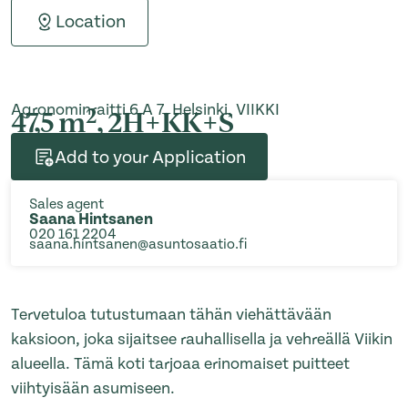
Location
Agronominraitti 6 A 7, Helsinki, VIIKKI
2
47,5 m
, 2H+KK+S
Add to your Application
Sales agent
Saana Hintsanen
020 161 2204
saana.hintsanen@asuntosaatio.fi
Tervetuloa tutustumaan tähän viehättävään
kaksioon, joka sijaitsee rauhallisella ja vehreällä Viikin
alueella. Tämä koti tarjoaa erinomaiset puitteet
viihtyisään asumiseen.