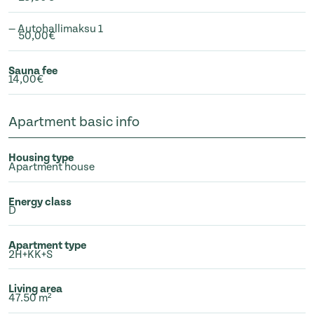
— Autohallimaksu 1
50,00€
Sauna fee
14,00€
Apartment basic info
Housing type
Apartment house
Energy class
D
Apartment type
2H+KK+S
Living area
47.50 m²