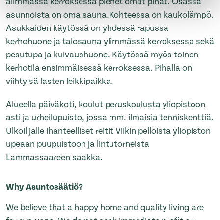
alimmassa kerroksessa pienet omat pihat. Osassa
asunnoista on oma sauna.Kohteessa on kaukolämpö.
Asukkaiden käytössä on yhdessä rapussa
kerhohuone ja talosauna ylimmässä kerroksessa sekä
pesutupa ja kuivaushuone. Käytössä myös toinen
kerhotila ensimmäisessä kerroksessa. Pihalla on
viihtyisä lasten leikkipaikka.
Alueella päiväkoti, koulut peruskoulusta yliopistoon
asti ja urheilupuisto, jossa mm. ilmaisia tenniskenttiä.
Ulkoilijalle ihanteelliset reitit Viikin pelloista yliopiston
upeaan puupuistoon ja lintutorneista
Lammassaareen saakka.
Why Asuntosäätiö?
We believe that a happy home and quality living are