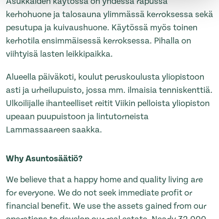
Asukkaiden käytössä on yhdessä rapussa
kerhohuone ja talosauna ylimmässä kerroksessa sekä
pesutupa ja kuivaushuone. Käytössä myös toinen
kerhotila ensimmäisessä kerroksessa. Pihalla on
viihtyisä lasten leikkipaikka.
Alueella päiväkoti, koulut peruskoulusta yliopistoon
asti ja urheilupuisto, jossa mm. ilmaisia tenniskenttiä.
Ulkoilijalle ihanteelliset reitit Viikin pelloista yliopiston
upeaan puupuistoon ja lintutorneista
Lammassaareen saakka.
Why Asuntosäätiö?
We believe that a happy home and quality living are
for everyone. We do not seek immediate profit or
financial benefit. We use the assets gained from our