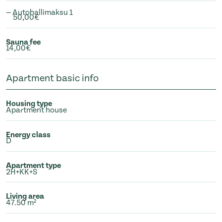
— Autohallimaksu 1
50,00€
Sauna fee
14,00€
Apartment basic info
Housing type
Apartment house
Energy class
D
Apartment type
2H+KK+S
Living area
47.50 m²