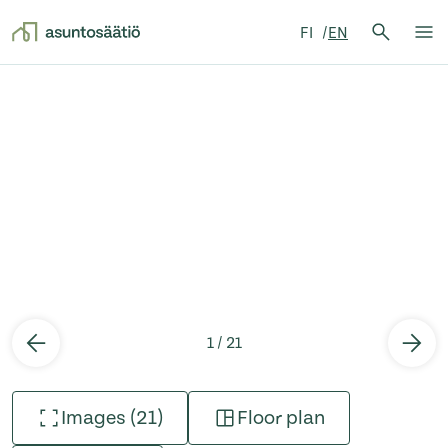
Search 
FI
EN
Search
Op
Skip to content
1 / 21
Images (21)
Floor plan