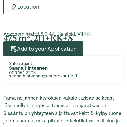
Location
Agronominraitti 6 C 44, Helsinki, VIIKKI
2
47,5 m
, 2H+KK+S
Add to your Application
Sales agent
Saana Hintsanen
020 161 2204
saana.hintsanen@asuntosaatio.fi
Tämä neljännen kerroksen kaksio tarjoaa selkeästi
jäsennellyn ja arjessa toimivan pohjaratkaisun.
Sisääntulon yhteyteen sijoittuvat keittiö, kylpyhuone
ja oma sauna, mikä pitää oleskelutilat rauhallisina ja