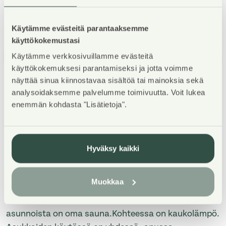
Käytämme evästeitä parantaaksemme
käyttökokemustasi
Käytämme verkkosivuillamme evästeitä
1
/
5
käyttökokemuksesi parantamiseksi ja jotta voimme
näyttää sinua kiinnostavaa sisältöä tai mainoksia sekä
analysoidaksemme palvelumme toimivuutta. Voit lukea
enemmän kohdasta "Lisätietoja".
Property Introduction
Hyväksy kaikki
Kodikas kerrostalokohde Viikin
Muokkaa
puutarhakaupunginosassa. Lasitetut parvekkeet ja
alimmassa kerroksessa pienet omat pihat. Osassa
asunnoista on oma sauna.Kohteessa on kaukolämpö.