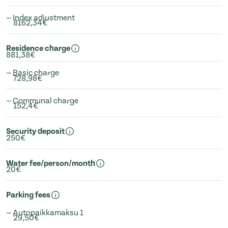
— Index adjustment
8162,34€
Residence charge
881,38€
— Basic charge
728,98€
— Communal charge
152,4€
Security deposit
250€
Water fee/person/month
20€
Parking fees
— Autopaikkamaksu 1
29,50€