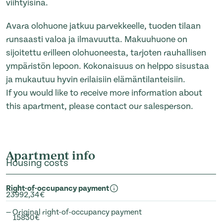
viihtyisinä.
Avara olohuone jatkuu parvekkeelle, tuoden tilaan
runsaasti valoa ja ilmavuutta. Makuuhuone on
sijoitettu erilleen olohuoneesta, tarjoten rauhallisen
ympäristön lepoon. Kokonaisuus on helppo sisustaa
ja mukautuu hyvin erilaisiin elämäntilanteisiin.
If you would like to receive more information about
this apartment, please contact our salesperson.
Apartment info
Housing costs
Right-of-occupancy payment
23992,34€
— Original right-of-occupancy payment
15830€