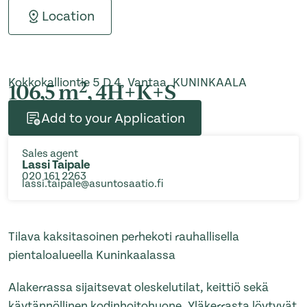
Location
Kokkokalliontie 5 D 4, Vantaa, KUNINKAALA
2
106,5 m
, 4H+K+S
Add to your Application
Sales agent
Lassi Taipale
020 161 2263
lassi.taipale@asuntosaatio.fi
Tilava kaksitasoinen perhekoti rauhallisella
pientaloalueella Kuninkaalassa
Alakerrassa sijaitsevat oleskelutilat, keittiö sekä
käytännöllinen kodinhoitohuone. Yläkerrasta löytyvät