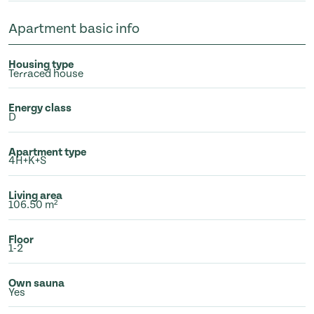
Apartment basic info
Housing type
Terraced house
Energy class
D
Apartment type
4H+K+S
Living area
106.50 m²
Floor
1-2
Own sauna
Yes