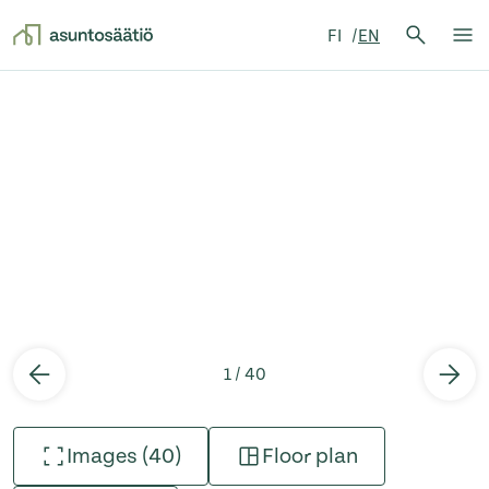
Search 
FI
EN
Search
Op
Skip to content
1 / 40
Images (40)
Floor plan