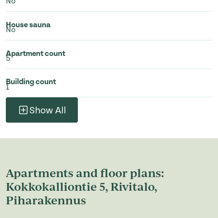
No
House sauna
No
Apartment count
5
Building count
1
Show All
Apartments and floor plans:
Kokkokalliontie 5, Rivitalo,
Piharakennus