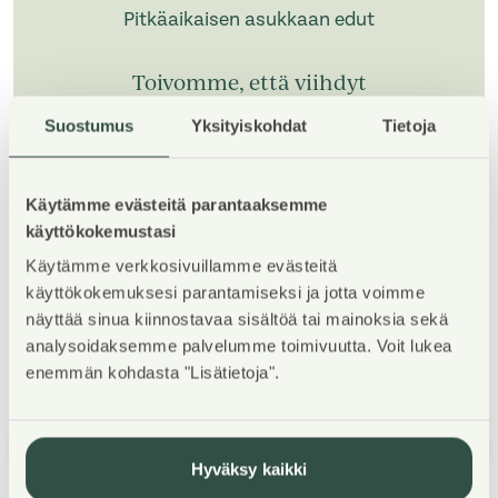
Pitkäaikaisen asukkaan edut
Toivomme, että viihdyt
asukkaanamme vuodesta ja jopa
Suostumus
Yksityiskohdat
Tietoja
vuosikymmenestä toiseen. Tarjoamme
pitkäaikaisille asukkaillemme erilaisia
kodin viihtyvyyttä lisääviä asumisetuja
Käytämme evästeitä parantaaksemme
kiitoksena pitkäaikaisestä asumisesta.
käyttökokemustasi
Käytämme verkkosivuillamme evästeitä
Tutustu pitkäaikaisen asukkaan etuihin
käyttökokemuksesi parantamiseksi ja jotta voimme
näyttää sinua kiinnostavaa sisältöä tai mainoksia sekä
analysoidaksemme palvelumme toimivuutta. Voit lukea
enemmän kohdasta "Lisätietoja".
1
/
5
Hyväksy kaikki