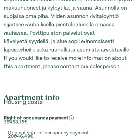
makuuhuoneet ja kylpytilat ja sauna. Asunnolla on
suojaisa oma piha. Viiden asunnon rivitaloyhtiö
sijaitsee rauhallisella pientaloalueella omassa
rauhassa. Porttipuiston palvelut ovat
kävelyetäisyydellä, ja alue sopii erinomaisesti
lapsiperheille sekä rauhallista asumista arvostaville
If you would like to receive more information about
this apartment, please contact our salesperson.
Apartment info
Housing costs
Right-of-occupancy payment
36468,76€
— Original right-of-occupancy payment
20046,49€