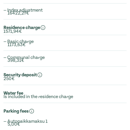
— Index adjustment
16422,27€
Residence charge
1571,94€
— Basic charge
1173,63€
— Communal charge
398,31€
Security deposit
250€
Water fee
Is included in the residence charge
Parking fees
— Autopaikkamaksu 1
5,00€