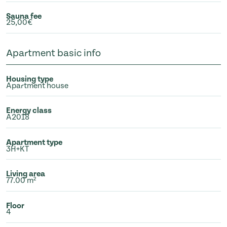
Sauna fee
25,00€
Apartment basic info
Housing type
Apartment house
Energy class
A2018
Apartment type
3H+KT
Living area
77.00 m²
Floor
4