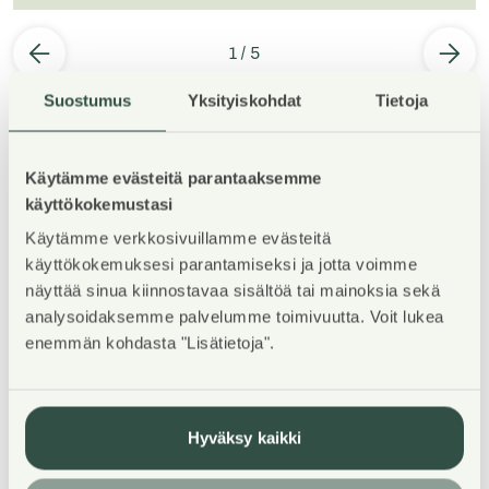
1
/
5
Suostumus
Yksityiskohdat
Tietoja
Käytämme evästeitä parantaaksemme
käyttökokemustasi
Property Introduction
Käytämme verkkosivuillamme evästeitä
käyttökokemuksesi parantamiseksi ja jotta voimme
näyttää sinua kiinnostavaa sisältöä tai mainoksia sekä
TERVETULOA ESITTELYYN TORSTAINA 13.8.2026
analysoidaksemme palvelumme toimivuutta. Voit lukea
KLO 11-14.30! Esittelyssä pääset katsomaan kaikkia
enemmän kohdasta "Lisätietoja".
vapaana olevia asuntoja, voit ilmoittaa etukäteen
saapumisestasi: karita.koppinen@asuntosaatio.fi
Hyväksy kaikki
WELCOME TO THE VIEWING ON THURSDAY
13.8.2026 FROM 11 TO 14:30! At the viewing, you will