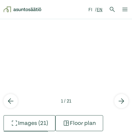
Search 
FI
EN
Search
Op
Skip to content
1 / 21
Images (21)
Floor plan