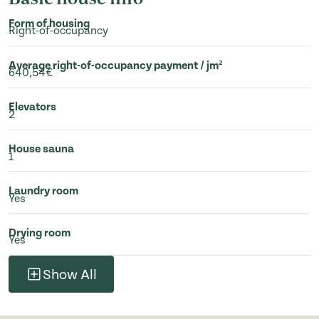
Form of housing
Right-of-occupancy
Average right-of-occupancy payment / jm²
640,54€
Elevators
2
House sauna
1
Laundry room
Yes
Drying room
Yes
Show All