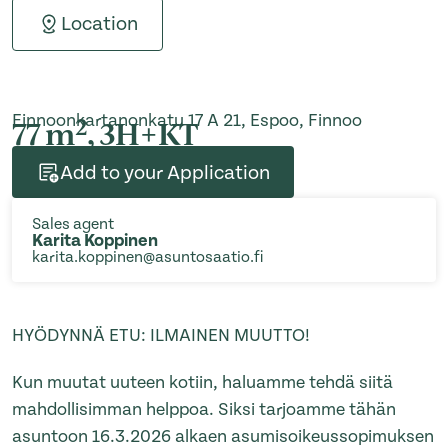
Location
Finnoonkartanonkatu 17 A 21, Espoo, Finnoo
2
77 m
, 3H+KT
Add to your Application
Sales agent
Karita Koppinen
karita.koppinen@asuntosaatio.fi
HYÖDYNNÄ ETU: ILMAINEN MUUTTO!
Kun muutat uuteen kotiin, haluamme tehdä siitä
mahdollisimman helppoa. Siksi tarjoamme tähän
asuntoon 16.3.2026 alkaen asumisoikeussopimuksen