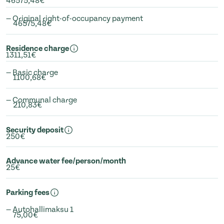
46575,48€
— Original right-of-occupancy payment
46575,48€
Residence charge
1311,51€
— Basic charge
1100,68€
— Communal charge
210,83€
Security deposit
250€
Advance water fee/person/month
25€
Parking fees
— Autohallimaksu 1
75,00€