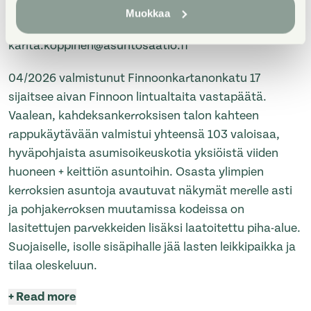
have the opportunity to explore all available
Muokkaa
apartments, you can notify your arrival in advance:
karita.koppinen@asuntosaatio.fi
04/2026 valmistunut Finnoonkartanonkatu 17
sijaitsee aivan Finnoon lintualtaita vastapäätä.
Vaalean, kahdeksankerroksisen talon kahteen
rappukäytävään valmistui yhteensä 103 valoisaa,
hyväpohjaista asumisoikeuskotia yksiöistä viiden
huoneen + keittiön asuntoihin. Osasta ylimpien
kerroksien asuntoja avautuvat näkymät merelle asti
ja pohjakerroksen muutamissa kodeissa on
lasitettujen parvekkeiden lisäksi laatoitettu piha-alue.
Suojaiselle, isolle sisäpihalle jää lasten leikkipaikka ja
tilaa oleskeluun.
+
Read more