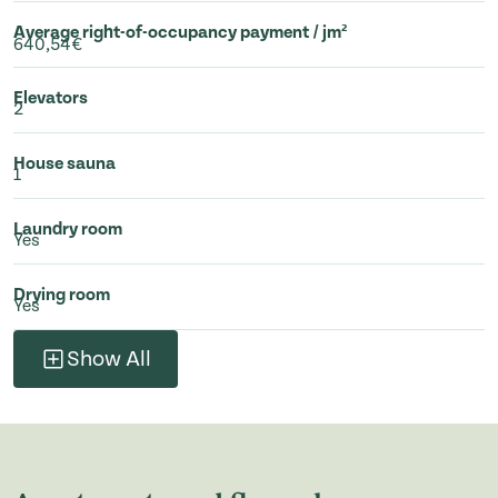
Average right-of-occupancy payment / jm²
640,54€
Elevators
2
House sauna
1
Laundry room
Yes
Drying room
Yes
Show All