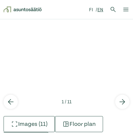
Search 
FI
EN
Search
Op
Skip to content
1 / 11
Images (11)
Floor plan