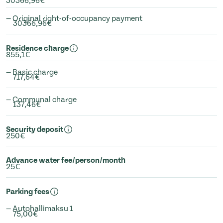
30366,96€
— Original right-of-occupancy payment
30366,96€
Residence charge
855,1€
— Basic charge
717,64€
— Communal charge
137,46€
Security deposit
250€
Advance water fee/person/month
25€
Parking fees
— Autohallimaksu 1
75,00€