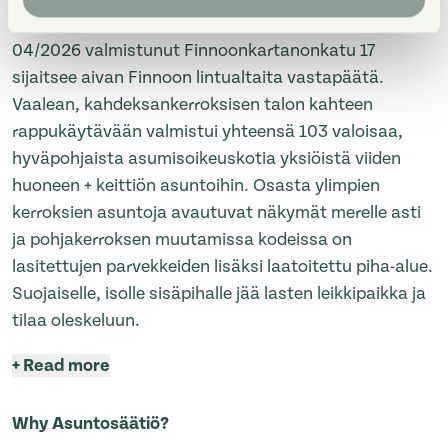
karita.koppinen@asuntosaatio.fi
04/2026 valmistunut Finnoonkartanonkatu 17
sijaitsee aivan Finnoon lintualtaita vastapäätä.
Vaalean, kahdeksankerroksisen talon kahteen
rappukäytävään valmistui yhteensä 103 valoisaa,
hyväpohjaista asumisoikeuskotia yksiöistä viiden
huoneen + keittiön asuntoihin. Osasta ylimpien
kerroksien asuntoja avautuvat näkymät merelle asti
ja pohjakerroksen muutamissa kodeissa on
lasitettujen parvekkeiden lisäksi laatoitettu piha-alue.
Suojaiselle, isolle sisäpihalle jää lasten leikkipaikka ja
tilaa oleskeluun.
+
Read more
Why Asuntosäätiö?