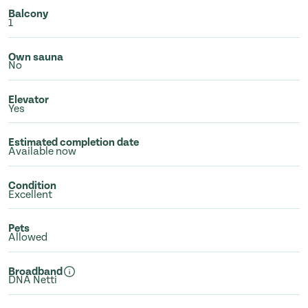
Balcony
1
Own sauna
No
Elevator
Yes
Estimated completion date
Available now
Condition
Excellent
Pets
Allowed
Broadband
DNA Netti