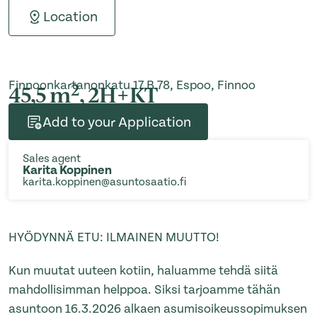
Location
Finnoonkartanonkatu 17 B 78, Espoo, Finnoo
2
45,5 m
, 2H+KT
Add to your Application
Sales agent
Karita Koppinen
karita.koppinen@asuntosaatio.fi
HYÖDYNNÄ ETU: ILMAINEN MUUTTO!
Kun muutat uuteen kotiin, haluamme tehdä siitä
mahdollisimman helppoa. Siksi tarjoamme tähän
asuntoon 16.3.2026 alkaen asumisoikeussopimuksen