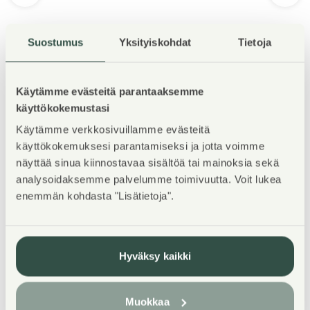
Suostumus
Yksityiskohdat
Tietoja
Käytämme evästeitä parantaaksemme
Property Introduction
käyttökokemustasi
Käytämme verkkosivuillamme evästeitä
käyttökokemuksesi parantamiseksi ja jotta voimme
TERVETULOA ESITTELYYN TORSTAINA 13.8.2026
näyttää sinua kiinnostavaa sisältöä tai mainoksia sekä
KLO 11-14.30! Esittelyssä pääset katsomaan kaikkia
analysoidaksemme palvelumme toimivuutta. Voit lukea
vapaana olevia asuntoja, voit ilmoittaa etukäteen
enemmän kohdasta "Lisätietoja".
saapumisestasi: karita.koppinen@asuntosaatio.fi
WELCOME TO THE VIEWING ON THURSDAY
13.8.2026 FROM 11 TO 14:30! At the viewing, you will
Hyväksy kaikki
have the opportunity to explore all available
apartments, you can notify your arrival in advance:
Muokkaa