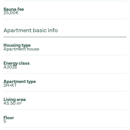
Sauna fee
25,00€
Apartment basic info
Housing type
Apartment house
Energy class
A2018
Apartment type
2H+KT
Living area
45.50 m²
Floor
5