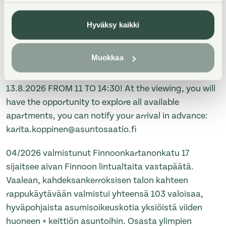
TERVETULOA ESITTELYYN TORSTAINA 13.8.2026
KLO 11-14.30! Esittelyssä pääset katsomaan kaikkia
Hyväksy kaikki
vapaana olevia asuntoja, voit ilmoittaa etukäteen
saapumisestasi: karita.koppinen@asuntosaatio.fi
Muokkaa
WELCOME TO THE VIEWING ON THURSDAY
13.8.2026 FROM 11 TO 14:30! At the viewing, you will
have the opportunity to explore all available
apartments, you can notify your arrival in advance:
karita.koppinen@asuntosaatio.fi
04/2026 valmistunut Finnoonkartanonkatu 17
sijaitsee aivan Finnoon lintualtaita vastapäätä.
Vaalean, kahdeksankerroksisen talon kahteen
rappukäytävään valmistui yhteensä 103 valoisaa,
hyväpohjaista asumisoikeuskotia yksiöistä viiden
huoneen + keittiön asuntoihin. Osasta ylimpien