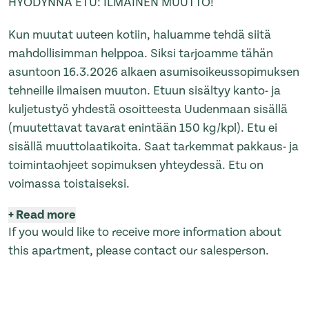
HYÖDYNNÄ ETU: ILMAINEN MUUTTO!
Kun muutat uuteen kotiin, haluamme tehdä siitä
mahdollisimman helppoa. Siksi tarjoamme tähän
asuntoon 16.3.2026 alkaen asumisoikeussopimuksen
tehneille ilmaisen muuton. Etuun sisältyy kanto- ja
kuljetustyö yhdestä osoitteesta Uudenmaan sisällä
(muutettavat tavarat enintään 150 kg/kpl). Etu ei
sisällä muuttolaatikoita. Saat tarkemmat pakkaus- ja
toimintaohjeet sopimuksen yhteydessä. Etu on
voimassa toistaiseksi.
+
Read more
If you would like to receive more information about
this apartment, please contact our salesperson.