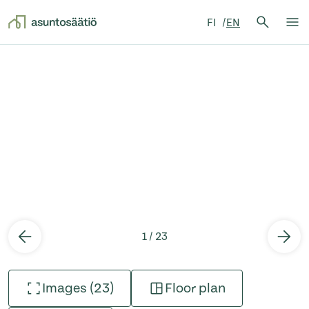
Search 
FI
EN
Search
Op
Skip to content
1 / 23
Images (23)
Floor plan