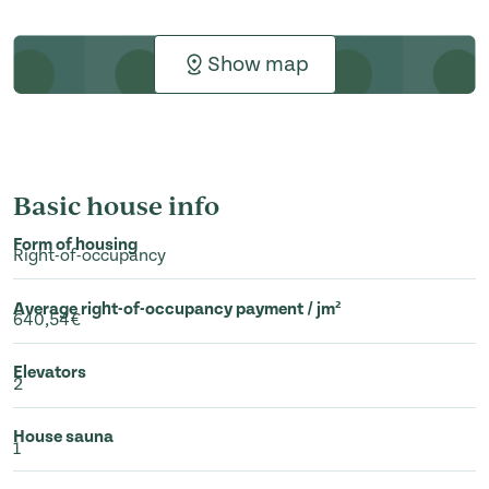
Show map
Basic house info
Form of housing
Right-of-occupancy
Average right-of-occupancy payment / jm²
640,54€
Elevators
2
House sauna
1