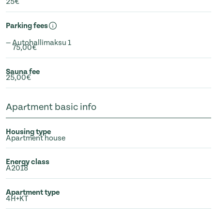
25€
Parking fees
— Autohallimaksu 1
75,00€
Sauna fee
25,00€
Apartment basic info
Housing type
Apartment house
Energy class
A2018
Apartment type
4H+KT