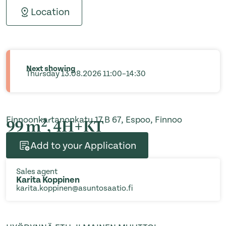
Location
Next showing
Thursday 13.08.2026 11:00–14:30
Finnoonkartanonkatu 17 B 67, Espoo, Finnoo
2
99 m
, 4H+KT
Add to your Application
Sales agent
Karita Koppinen
karita.koppinen@asuntosaatio.fi