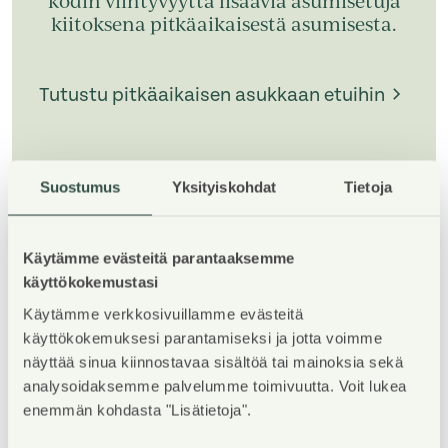
kodin viihtyvyyttä lisääviä asumisetuja
kiitoksena pitkäaikaisestä asumisesta.
Tutustu pitkäaikaisen asukkaan etuihin
Suostumus
Yksityiskohdat
Tietoja
1
/
5
Käytämme evästeitä parantaaksemme
käyttökokemustasi
Käytämme verkkosivuillamme evästeitä
käyttökokemuksesi parantamiseksi ja jotta voimme
näyttää sinua kiinnostavaa sisältöä tai mainoksia sekä
analysoidaksemme palvelumme toimivuutta. Voit lukea
Property Introduction
enemmän kohdasta "Lisätietoja".