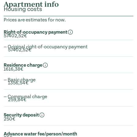
Apartment info
Housing costs
Prices are estimates for now.
Right-of-occupancy payment
57402,52€
— Original right-of-occupancy payment
57402,52€
Residence charge
1616,38€
— Basic charge
1356,54€
— Communal charge
259,84€
Security deposit
250€
Advance water fee/person/month