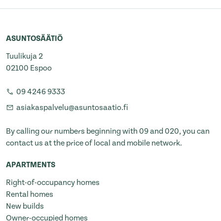
ASUNTOSÄÄTIÖ
Tuulikuja 2
02100 Espoo
09 4246 9333
asiakaspalvelu@asuntosaatio.fi
By calling our numbers beginning with 09 and 020, you can
contact us at the price of local and mobile network.
APARTMENTS
Right-of-occupancy homes
Rental homes
New builds
Owner-occupied homes