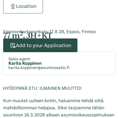
Location
Finnoonkartanonkatu 17 A 28, Espoo, Finnoo
2
77 m
, 3H+KT
Add to your Application
Sales agent
Karita Koppinen
karita.koppinen@asuntosaatio.fi
HYÖDYNNÄ ETU: ILMAINEN MUUTTO!
Kun muutat uuteen kotiin, haluamme tehdä siitä
mahdollisimman helppoa. Siksi tarjoamme tähän
asuntoon 16.3.2026 alkaen asumisoikeussopimuksen