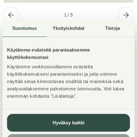
1
/
5
Suostumus
Yksityiskohdat
Tietoja
Käytämme evästeitä parantaaksemme
käyttökokemustasi
Property Introduction
Käytämme verkkosivuillamme evästeitä
käyttökokemuksesi parantamiseksi ja jotta voimme
näyttää sinua kiinnostavaa sisältöä tai mainoksia sekä
TERVETULOA ESITTELYYN MAANANTAINA 3.8.2026
analysoidaksemme palvelumme toimivuutta. Voit lukea
KLO 18-19.30! Esittelyssä pääset katsomaan kaikkia
enemmän kohdasta "Lisätietoja".
vapaana olevia asuntoja, voit ilmoittaa etukäteen
saapumisestasi: karita.koppinen@asuntosaatio.fi
Hyväksy kaikki
WELCOME TO THE VIEWING ON MONDAY 3.8.2026
FROM 18:00 TO 19:30! At the viewing, you will have