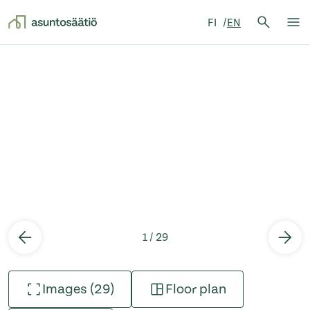
Search 
FI
EN
Search
Op
Skip to content
1 / 29
Images (29)
Floor plan