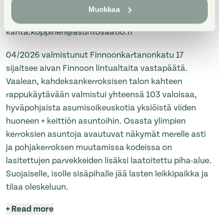
the opportunity to explore all available apartments,
Muokkaa
you can notify your arrival in advance:
karita.koppinen@asuntosaatio.fi
04/2026 valmistunut Finnoonkartanonkatu 17
sijaitsee aivan Finnoon lintualtaita vastapäätä.
Vaalean, kahdeksankerroksisen talon kahteen
rappukäytävään valmistui yhteensä 103 valoisaa,
hyväpohjaista asumisoikeuskotia yksiöistä viiden
huoneen + keittiön asuntoihin. Osasta ylimpien
kerroksien asuntoja avautuvat näkymät merelle asti
ja pohjakerroksen muutamissa kodeissa on
lasitettujen parvekkeiden lisäksi laatoitettu piha-alue.
Suojaiselle, isolle sisäpihalle jää lasten leikkipaikka ja
tilaa oleskeluun.
+
Read more