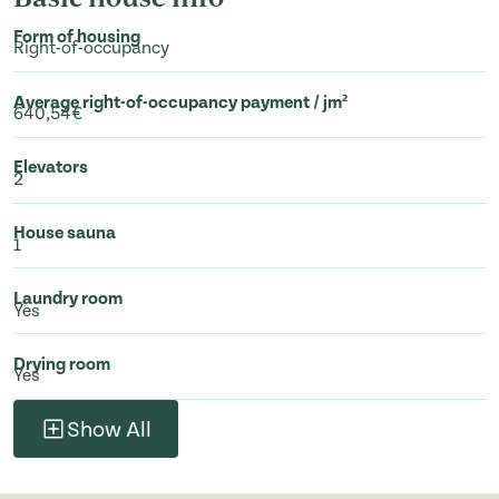
Form of housing
Right-of-occupancy
Average right-of-occupancy payment / jm²
640,54€
Elevators
2
House sauna
1
Laundry room
Yes
Drying room
Yes
Show All