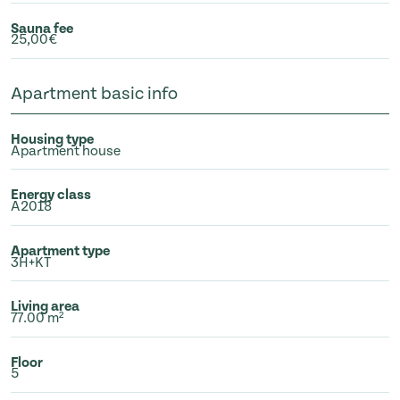
Sauna fee
25,00€
Apartment basic info
Housing type
Apartment house
Energy class
A2018
Apartment type
3H+KT
Living area
77.00 m²
Floor
5