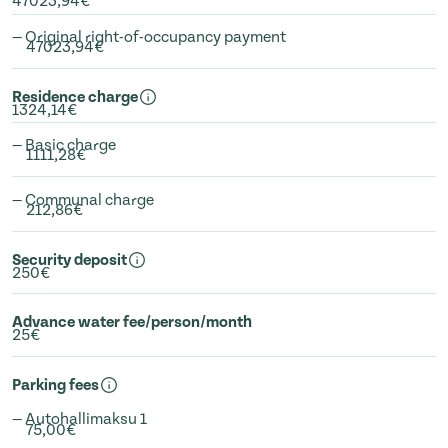
47023,94€
— Original right-of-occupancy payment
47023,94€
Residence charge
1324,14€
— Basic charge
1111,28€
— Communal charge
212,86€
Security deposit
250€
Advance water fee/person/month
25€
Parking fees
— Autohallimaksu 1
75,00€