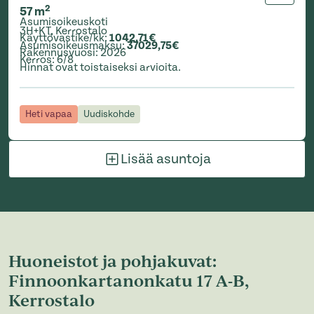
2
57
m
Asumisoikeuskoti
3H+KT
,
Kerrostalo
Käyttövastike/kk
:
1042,71€
Asumisoikeusmaksu
:
37029,75€
Rakennusvuosi
:
2026
Kerros
:
6/8
Hinnat ovat toistaiseksi arvioita.
Heti vapaa
Uudiskohde
Lisää asuntoja
Huoneistot ja pohjakuvat:
Finnoonkartanonkatu 17 A-B,
Kerrostalo