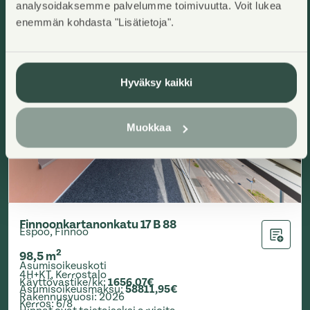
analysoidaksemme palvelumme toimivuutta. Voit lukea
enemmän kohdasta "Lisätietoja".
Hyväksy kaikki
Muokkaa
Finnoonkartanonkatu 17 B 88
Espoo, Finnoo
Lisää ha
2
98,5
m
Asumisoikeuskoti
4H+KT
,
Kerrostalo
Käyttövastike/kk
:
1656,07€
Asumisoikeusmaksu
:
58811,95€
Rakennusvuosi
:
2026
Kerros
:
6/8