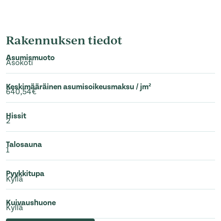
Rakennuksen tiedot
Asumismuoto
Asokoti
Keskimääräinen asumisoikeusmaksu / jm²
640,54€
Hissit
2
Talosauna
1
Pyykkitupa
Kyllä
Kuivaushuone
Kyllä