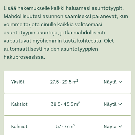
Lisää hakemukselle kaikki haluamasi asuntotyypit.
Mahdollisuutesi asunnon saamiseksi paranevat, kun
voimme tarjota sinulle kaikkia valitsemasi
asuntotyypin asuntoja, jotka mahdollisesti
vapautuvat myöhemmin tästä kohteesta. Olet
automaattisesti näiden asuntotyyppien
hakuprosessissa.
2
Yksiöt
27.5 - 29.5 m
Näytä
2
Kaksiot
38.5 - 45.5 m
Näytä
2
Kolmiot
57 - 77 m
Näytä