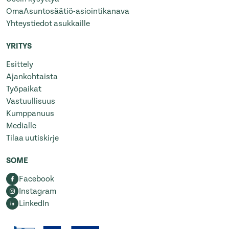
OmaAsuntosäätiö-asiointikanava
Yhteystiedot asukkaille
YRITYS
Esittely
Ajankohtaista
Työpaikat
Vastuullisuus
Kumppanuus
Medialle
Tilaa uutiskirje
SOME
Facebook
Instagram
LinkedIn