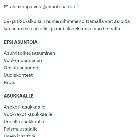
asiakaspalvelu@asuntosaatio.fi
09- ja 020-alkuisiin numeroihimme soittamalla voit asioida
kanssamme paikallis- ja mobiiliverkkomaksun hinnalla.
ETSI ASUNTOJA
Asumisoikeusasuminen
Vuokra-asuminen
Omistusasunnot
Uudiskohteet
Hitas
ASUKKAALLE
Asokoti-asukkaalle
Vuokrakoti-asukkaalle
Uudelle asukkaalle
Poismuuttajalle
Usein kysyttyä