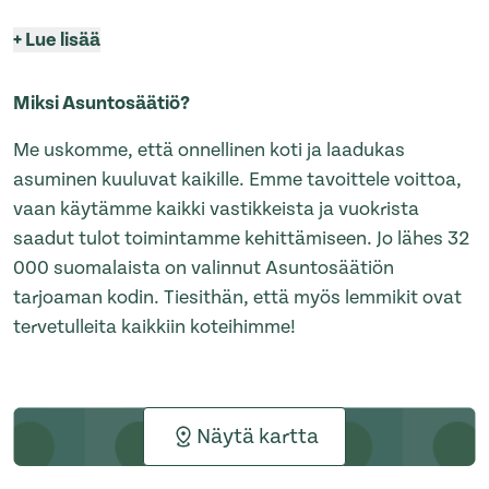
+
Lue lisää
Miksi Asuntosäätiö?
Me uskomme, että onnellinen koti ja laadukas
asuminen kuuluvat kaikille. Emme tavoittele voittoa,
vaan käytämme kaikki vastikkeista ja vuokrista
saadut tulot toimintamme kehittämiseen. Jo lähes 32
000 suomalaista on valinnut Asuntosäätiön
tarjoaman kodin. Tiesithän, että myös lemmikit ovat
tervetulleita kaikkiin koteihimme!
Näytä kartta