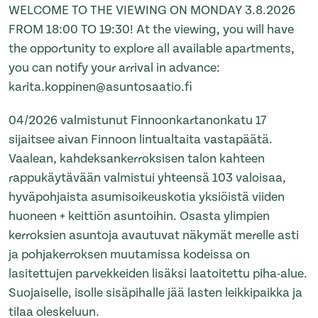
WELCOME TO THE VIEWING ON MONDAY 3.8.2026
FROM 18:00 TO 19:30! At the viewing, you will have
the opportunity to explore all available apartments,
you can notify your arrival in advance:
karita.koppinen@asuntosaatio.fi
04/2026 valmistunut Finnoonkartanonkatu 17
sijaitsee aivan Finnoon lintualtaita vastapäätä.
Vaalean, kahdeksankerroksisen talon kahteen
rappukäytävään valmistui yhteensä 103 valoisaa,
hyväpohjaista asumisoikeuskotia yksiöistä viiden
huoneen + keittiön asuntoihin. Osasta ylimpien
kerroksien asuntoja avautuvat näkymät merelle asti
ja pohjakerroksen muutamissa kodeissa on
lasitettujen parvekkeiden lisäksi laatoitettu piha-alue.
Suojaiselle, isolle sisäpihalle jää lasten leikkipaikka ja
tilaa oleskeluun.