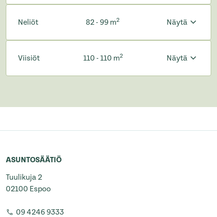
2
Neliöt
82 - 99 m
Näytä
2
Viisiöt
110 - 110 m
Näytä
ASUNTOSÄÄTIÖ
Tuulikuja 2
02100 Espoo
09 4246 9333