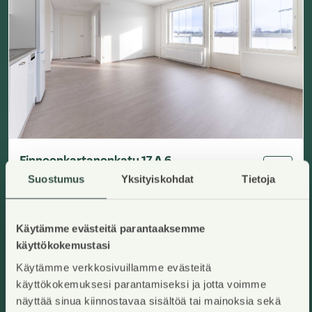
Finnoonkartanonkatu 17 A 6
Espoo, Finnoo
Lisää ha
Suostumus
Yksityiskohdat
Tietoja
2
57
m
Asumisoikeuskoti
3H+KT
,
Kerrostalo
Käyttövastike/kk
:
999,42€
Asumisoikeusmaksu
:
35492,18€
Käytämme evästeitä parantaaksemme
Rakennusvuosi
:
2026
Kerros
:
2/8
käyttökokemustasi
Hinnat ovat toistaiseksi arvioita.
Käytämme verkkosivuillamme evästeitä
käyttökokemuksesi parantamiseksi ja jotta voimme
Heti vapaa
Uudiskohde
näyttää sinua kiinnostavaa sisältöä tai mainoksia sekä