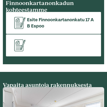
Finnoonkartanonkadun
kohteestamme
Esite Finnoonkartanonkatu 17 A
B Espoo
Vapaita asuntoja rakennuksesta