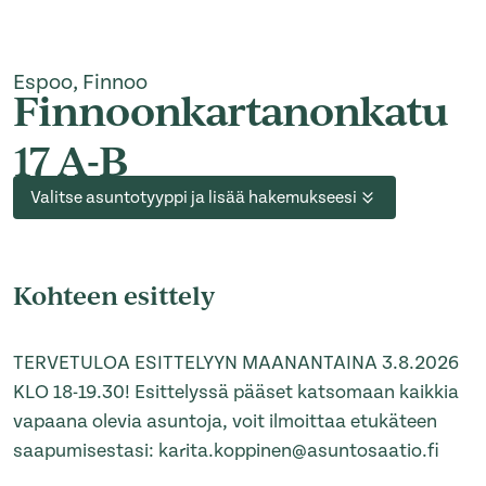
Espoo, Finnoo
Finnoonkartanonkatu
17 A-B
Valitse asuntotyyppi ja lisää hakemukseesi
Kohteen esittely
TERVETULOA ESITTELYYN MAANANTAINA 3.8.2026
KLO 18-19.30! Esittelyssä pääset katsomaan kaikkia
vapaana olevia asuntoja, voit ilmoittaa etukäteen
saapumisestasi: karita.koppinen@asuntosaatio.fi