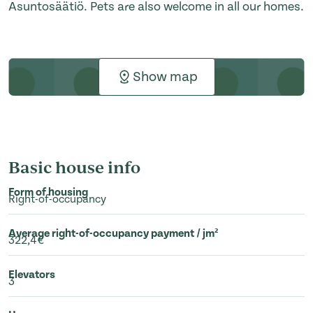
Asuntosäätiö. Pets are also welcome in all our homes.
Show map
Basic house info
Form of housing
Right-of-occupancy
Average right-of-occupancy payment / jm²
322,4€
Elevators
3