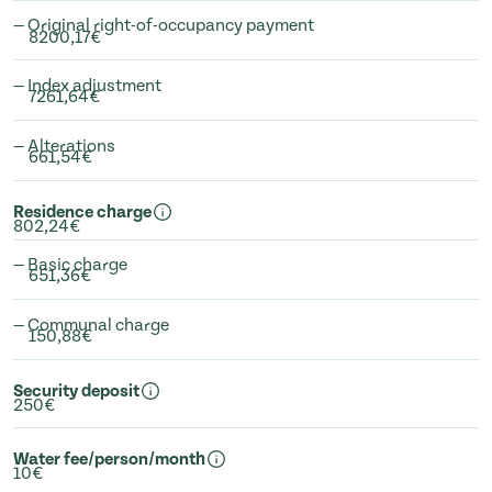
— Original right-of-occupancy payment
8200,17€
— Index adjustment
7261,64€
— Alterations
661,54€
Residence charge
802,24€
— Basic charge
651,36€
— Communal charge
150,88€
Security deposit
250€
Water fee/person/month
10€