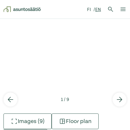
Search 
FI
EN
Search
Op
Skip to content
1 / 9
Images (9)
Floor plan