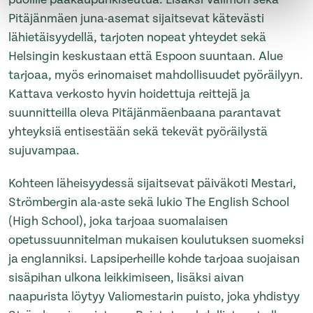
Pitäjänmäen juna-asemat sijaitsevat kätevästi
lähietäisyydellä, tarjoten nopeat yhteydet sekä
Helsingin keskustaan että Espoon suuntaan. Alue
tarjoaa, myös erinomaiset mahdollisuudet pyöräilyyn.
Kattava verkosto hyvin hoidettuja reittejä ja
suunnitteilla oleva Pitäjänmäenbaana parantavat
yhteyksiä entisestään sekä tekevät pyöräilystä
sujuvampaa.
Kohteen läheisyydessä sijaitsevat päiväkoti Mestari,
Strömbergin ala-aste sekä lukio The English School
(High School), joka tarjoaa suomalaisen
opetussuunnitelman mukaisen koulutuksen suomeksi
ja englanniksi. Lapsiperheille kohde tarjoaa suojaisan
sisäpihan ulkona leikkimiseen, lisäksi aivan
naapurista löytyy Valiomestarin puisto, joka yhdistyy