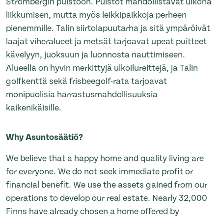
Strömbergin puistoon. Puistot mahdollistavat ulkona
liikkumisen, mutta myös leikkipaikkoja perheen
pienemmille. Talin siirtolapuutarha ja sitä ympäröivät
laajat viheralueet ja metsät tarjoavat upeat puitteet
kävelyyn, juoksuun ja luonnosta nauttimiseen.
Alueella on hyvin merkittyjä ulkoilureittejä, ja Talin
golfkenttä sekä frisbeegolf-rata tarjoavat
monipuolisia harrastusmahdollisuuksia
kaikenikäisille.
Why Asuntosäätiö?
We believe that a happy home and quality living are
for everyone. We do not seek immediate profit or
financial benefit. We use the assets gained from our
operations to develop our real estate. Nearly 32,000
Finns have already chosen a home offered by