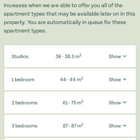
increases when we are able to offer you all of the
apartment types that may be available later on in this
property. You are automatically in queue for these
apartment types.
2
Studios
36 - 38.5 m
Show
2
1 bedroom
44 - 44 m
Show
2
2 bedrooms
61 - 75 m
Show
2
3 bedrooms
87 - 87 m
Show