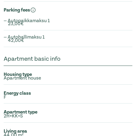
Parking fees
— Autopaikkamaksu 1
23,00€
— Autohallimaksu 1
42,00€
Apartment basic info
Housing type
Apartment house
Energy class
F
Apartment type
2H+KK+S
Living area
44.00 m²