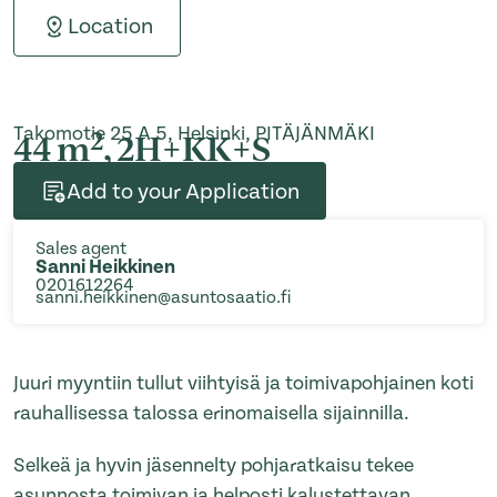
Location
Takomotie 25 A 5, Helsinki, PITÄJÄNMÄKI
2
44 m
, 2H+KK+S
Add to your Application
Sales agent
Sanni Heikkinen
0201612264
sanni.heikkinen@asuntosaatio.fi
Juuri myyntiin tullut viihtyisä ja toimivapohjainen koti
rauhallisessa talossa erinomaisella sijainnilla.
Selkeä ja hyvin jäsennelty pohjaratkaisu tekee
asunnosta toimivan ja helposti kalustettavan.