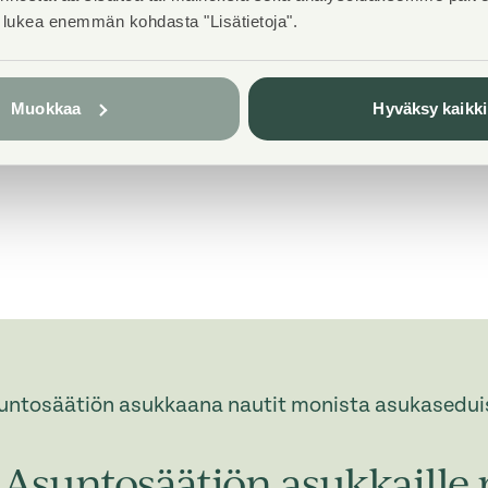
t lukea enemmän kohdasta "Lisätietoja".
Laajakaista
DNA Welho
Muokkaa
Hyväksy kaikki
 tilat (Asoetu)
1998
parvekelasit
untosäätiön asukkaana nautit monista asukasedui
Asuntosäätiön asukkaille 