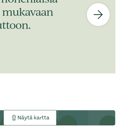
n, mukavaan
ttoon.
Näytä kartta