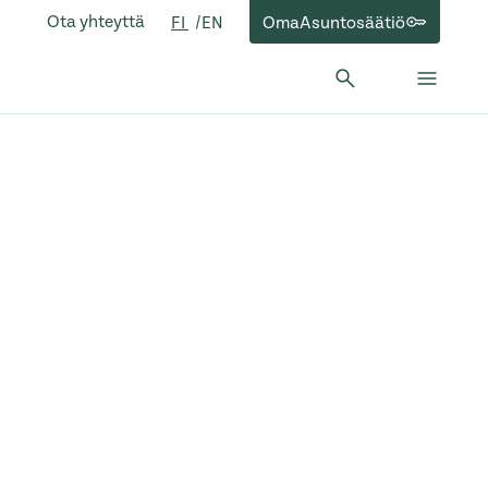
Ota yhteyttä
OmaAsuntosäätiö
FI
EN
Hae:
Hae
Sulje 