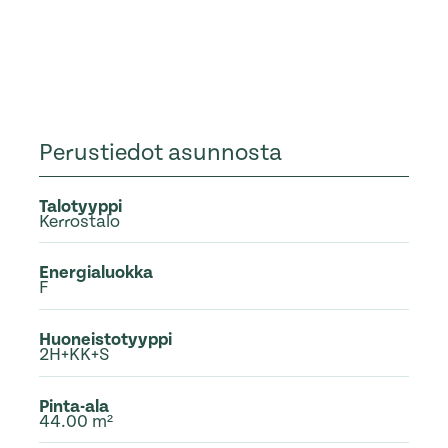
Perustiedot asunnosta
Talotyyppi
Kerrostalo
Energialuokka
F
Huoneistotyyppi
2H+KK+S
Pinta-ala
44.00 m²