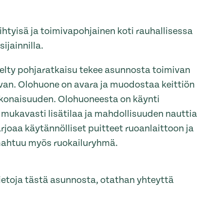
viihtyisä ja toimivapohjainen koti rauhallisessa
ijainnilla.
nelty pohjaratkaisu tekee asunnosta toimivan
avan. Olohuone on avara ja muodostaa keittiön
konaisuuden. Olohuoneesta on käynti
o mukavasti lisätilaa ja mahdollisuuden nauttia
arjoaa käytännölliset puitteet ruoanlaittoon ja
 mahtuu myös ruokailuryhmä.
tietoja tästä asunnosta, otathan yhteyttä