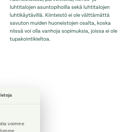
luhtitalojen asuntopihoilla sekä luhtitalojen
luhtikäytävillä. Kiinteistö ei ole välttämättä
savuton muiden huoneistojen osalta, koska
niissä voi olla vanhoja sopimuksia, joissa ei ole
tupakointikieltoa.
ietoja
otta voimme
velumme