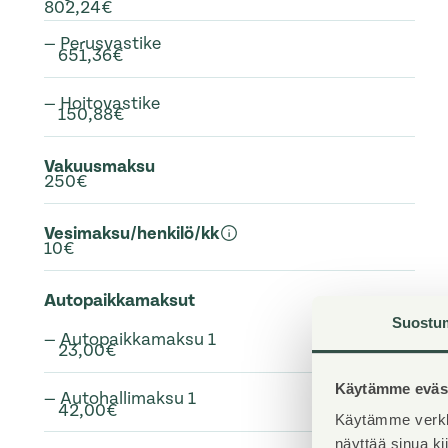
802,24€
— Perusvastike
651,36€
— Hoitovastike
150,88€
Vakuusmaksu
250€
Vesimaksu/henkilö/kk
10€
Autopaikkamaksut
Suostu
— Autopaikkamaksu 1
23,00€
Käytämme eväst
— Autohallimaksu 1
42,00€
Käytämme verkk
näyttää sinua k