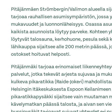
Pitäjänmäen Strömbergin/Valimon alueella sij
tarjoaa rauhallisen asumisympäristön, jossa
mukavuudet ja luonnonläheisyys. Osassa asu
kaikista asunnoista löytyy parveke. Kohteen yh
löytyvät talosauna, kerhohuone, pesula sekä 
lähikauppa sijaitsee alle 200 metrin päässä, j
ostokset hoituvat helposti.
Pitäjänmäki tarjoaa erinomaiset liikenneyhtey
palvelut, jotka tekevät arjesta sujuvaa ja muk
kulkeva pikaratikka (Raide-Jokeri) mahdollista
Helsingin Itäkeskuksesta Espoon Keilanimeen 
pikaratikkapysäkki sijaitsee vain muutaman 
kävelymatkan päässä talosta, ja aivan sen vie
bussipysäkit tarjoavat sujuvat yhteydet eri pu