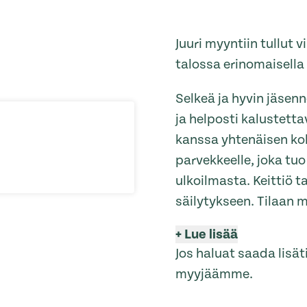
Juuri myyntiin tullut 
talossa erinomaisella s
Selkeä ja hyvin jäsen
ja helposti kalustett
kanssa yhtenäisen ko
parvekkeelle, joka tu
ulkoilmasta. Keittiö t
säilytykseen. Tilaan
+
Lue lisää
Jos haluat saada lisä
myyjäämme.