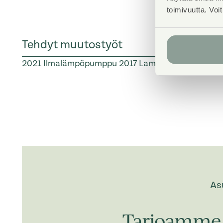
toimivuutta. Voi
Tehdyt muutostyöt
2021
Ilmalämpöpumppu
2017
Laminaatti Tila: Muut
As
Tarjoamme 