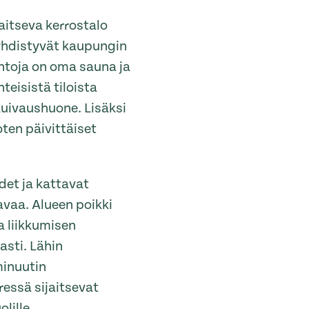
aitseva kerrostalo
 yhdistyvät kaupungin
ntoja on oma sauna ja
teisistä tiloista
kuivaushuone. Lisäksi
oten päivittäiset
det ja kattavat
avaa. Alueen poikki
a liikkumisen
asti. Lähin
minuutin
ressä sijaitsevat
olille