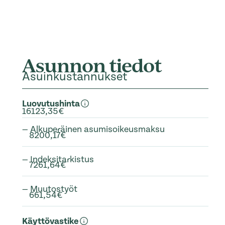
Asunnon tiedot
Asuinkustannukset
Luovutushinta
16123,35€
— Alkuperäinen asumisoikeusmaksu
8200,17€
— Indeksitarkistus
7261,64€
— Muutostyöt
661,54€
Käyttövastike