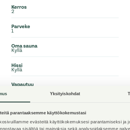
Kerros
2
Parveke
1
Oma sauna
Kyllä
Hissi
Kyllä
Vapautuu
Heti vapaa
mus
Yksityiskohdat
T
Kunto
Hyvä
eitä parantaaksemme käyttökokemustasi
osivuillamme evästeitä käyttökokemuksesi parantamiseksi ja j
Lemmikit
Sallittu
iinnostavaa sisältöä tai mainoksia sekä analysoidaksemme pal