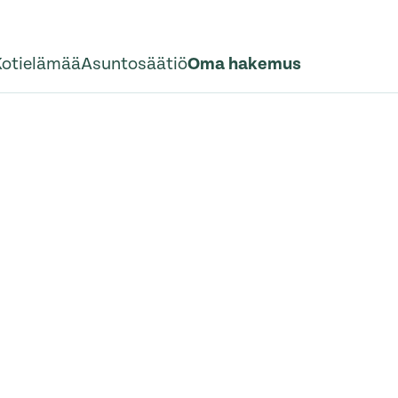
Kotielämää
Asuntosäätiö
Oma hakemus