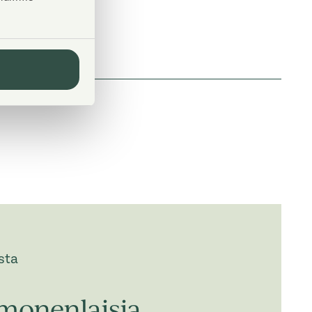
sta
monenlaisia