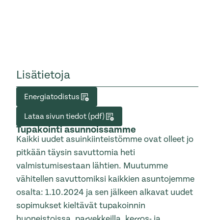
Lisätietoja
Energiatodistus
Lataa sivun tiedot (pdf)
Tupakointi asunnoissamme
Kaikki uudet asuinkiinteistömme ovat olleet jo
pitkään täysin savuttomia heti
valmistumisestaan lähtien. Muutumme
vähitellen savuttomiksi kaikkien asuntojemme
osalta: 1.10.2024 ja sen jälkeen alkavat uudet
sopimukset kieltävät tupakoinnin
huoneistoissa, parvekkeilla, kerros- ja