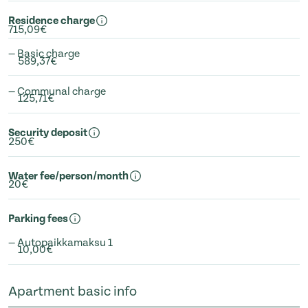
Residence charge
715,09€
— Basic charge
589,37€
— Communal charge
125,71€
Security deposit
250€
Water fee/person/month
20€
Parking fees
— Autopaikkamaksu 1
10,00€
Apartment basic info