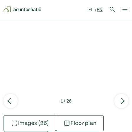
Search 
FI
EN
Search
Op
Skip to content
1 / 26
Images (26)
Floor plan