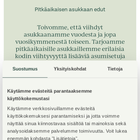
Pitkäaikaisen asukkaan edut
Toivomme, että viihdyt
asukkaanamme vuodesta ja jopa
vuosikymmenestä toiseen. Tarjoamme
pitkäaikaisille asukkaillemme erilaisia
kodin viihtyvyyttä lisääviä asumisetuja
kiitoksena pitkäaikaisestä asumisesta.
Suostumus
Yksityiskohdat
Tietoja
Tutustu pitkäaikaisen asukkaan etuihin
Käytämme evästeitä parantaaksemme
käyttökokemustasi
Käytämme verkkosivuillamme evästeitä
käyttökokemuksesi parantamiseksi ja jotta voimme
näyttää sinua kiinnostavaa sisältöä tai mainoksia sekä
1
/
5
analysoidaksemme palvelumme toimivuutta. Voit lukea
enemmän kohdasta "Lisätietoja".