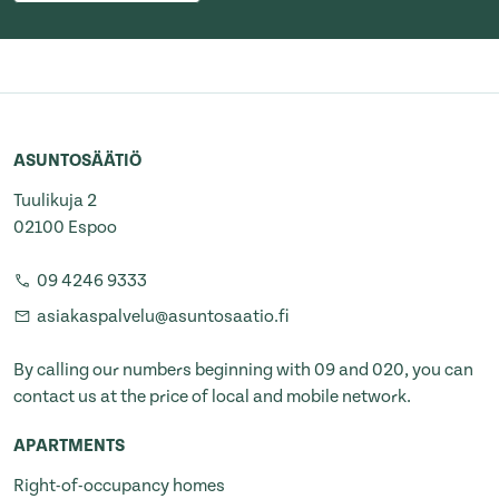
ASUNTOSÄÄTIÖ
Tuulikuja 2
02100 Espoo
09 4246 9333
asiakaspalvelu@asuntosaatio.fi
By calling our numbers beginning with 09 and 020, you can
contact us at the price of local and mobile network.
APARTMENTS
Right-of-occupancy homes