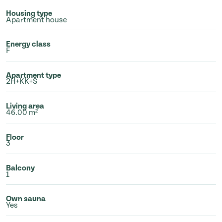
Housing type
Apartment house
Energy class
F
Apartment type
2H+KK+S
Living area
46.00 m²
Floor
3
Balcony
1
Own sauna
Yes