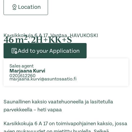
Location
Karsikkokuja 6 A 17, Vantaa, HAVUKOSKI
2
46 m
, 2H+KK+S
Add to your Application
Sales agent
Marjaana Kurvi
0201612260
marjaana.kurvi@asuntosaatio.fi
Saunallinen kaksio vaatehuoneella ja lasitetulla
parvekkeella – heti vapaa
Karsikkokuja 6 A 17 on toimivapohjainen kaksio, jossa
arjen mukavuudet on mietitty huolella. Selkeä