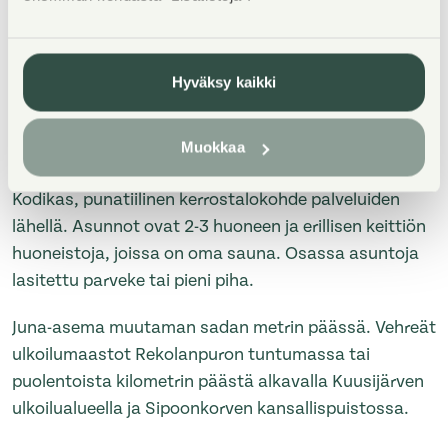
Hyväksy kaikki
Property Introduction
Muokkaa
Kodikas, punatiilinen kerrostalokohde palveluiden
lähellä. Asunnot ovat 2-3 huoneen ja erillisen keittiön
huoneistoja, joissa on oma sauna. Osassa asuntoja
lasitettu parveke tai pieni piha.
Juna-asema muutaman sadan metrin päässä. Vehreät
ulkoilumaastot Rekolanpuron tuntumassa tai
puolentoista kilometrin päästä alkavalla Kuusijärven
ulkoilualueella ja Sipoonkorven kansallispuistossa.