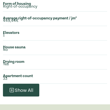
Form of housing
Right-of-occupancy
Average right-of-occupancy payment / jm²
449,44€
Elevators
1
House sauna
No
Drying room
Yes
Apartment count
33
Show All