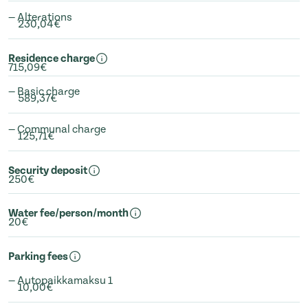
— Alterations
230,04€
Residence charge
715,09€
— Basic charge
589,37€
— Communal charge
125,71€
Security deposit
250€
Water fee/person/month
20€
Parking fees
— Autopaikkamaksu 1
10,00€