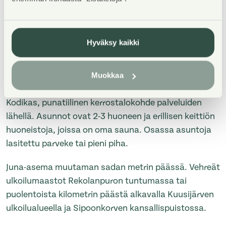
Hyväksy kaikki
Property Introduction
Muokkaa
Kodikas, punatiilinen kerrostalokohde palveluiden
lähellä. Asunnot ovat 2-3 huoneen ja erillisen keittiön
huoneistoja, joissa on oma sauna. Osassa asuntoja
lasitettu parveke tai pieni piha.
Juna-asema muutaman sadan metrin päässä. Vehreät
ulkoilumaastot Rekolanpuron tuntumassa tai
puolentoista kilometrin päästä alkavalla Kuusijärven
ulkoilualueella ja Sipoonkorven kansallispuistossa.