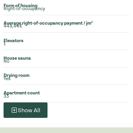
Form of housing
Right-of-occupancy
Average right-of-occupancy payment / jm²
449,44€
Elevators
1
House sauna
No
Drying room
Yes
Apartment count
33
Show All