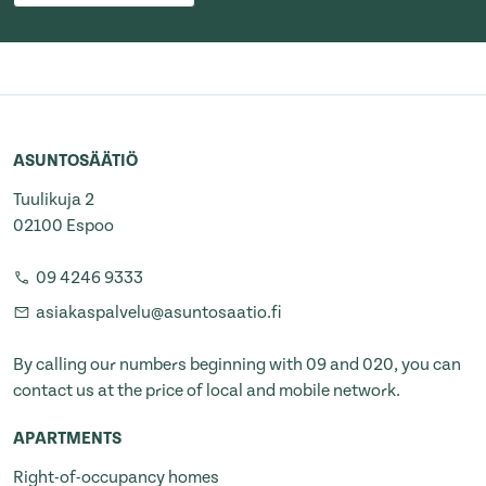
ASUNTOSÄÄTIÖ
Tuulikuja 2
02100 Espoo
09 4246 9333
asiakaspalvelu@asuntosaatio.fi
By calling our numbers beginning with 09 and 020, you can
contact us at the price of local and mobile network.
APARTMENTS
Right-of-occupancy homes