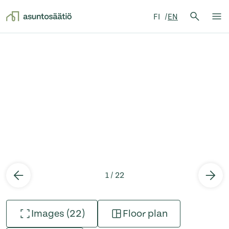
Search 
FI
EN
Search
Op
Skip to content
1 / 22
Images (22)
Floor plan