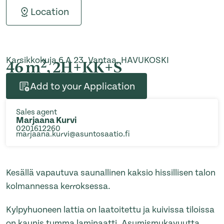
Location
Karsikkokuja 6 A 23, Vantaa, HAVUKOSKI
2
46 m
, 2H+KK+S
Add to your Application
Sales agent
Marjaana Kurvi
0201612260
marjaana.kurvi@asuntosaatio.fi
Kesällä vapautuva saunallinen kaksio hissillisen talon
kolmannessa kerroksessa.
Kylpyhuoneen lattia on laatoitettu ja kuivissa tiloissa
on kaunis tumma laminaatti. Asumismukavuutta