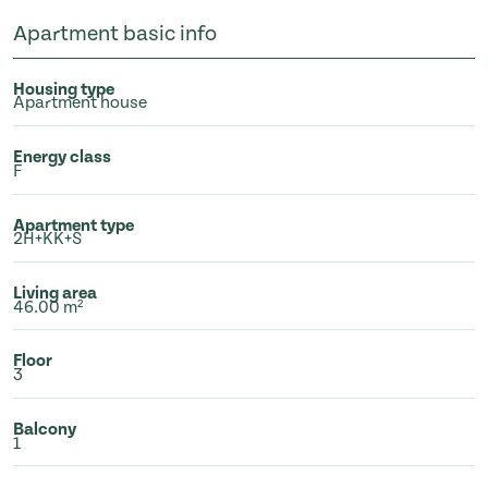
Apartment basic info
Housing type
Apartment house
Energy class
F
Apartment type
2H+KK+S
Living area
46.00 m²
Floor
3
Balcony
1