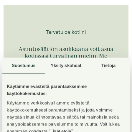
Tervetuloa kotiin!
Asuntosäätiön asukkaana voit asua
kodissasi turvallisin mielin. Me
huolehdimme ammattitaidolla
Suostumus
Yksityiskohdat
Tietoja
asuntojen ja kiinteistöjen ylläpidosta,
korjauksista ja remonteista.
Käytämme evästeitä parantaaksemme
käyttökokemustasi
Käytämme verkkosivuillamme evästeitä
käyttökokemuksesi parantamiseksi ja jotta voimme
näyttää sinua kiinnostavaa sisältöä tai mainoksia sekä
analysoidaksemme palvelumme toimivuutta. Voit lukea
1
/
5
enemmän kohdasta "Lisätietoja".