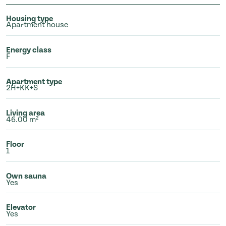
Housing type
Apartment house
Energy class
F
Apartment type
2H+KK+S
Living area
46.00 m²
Floor
1
Own sauna
Yes
Elevator
Yes