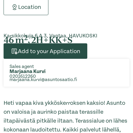
Location
Karsikkokuja 6 A 3, Vantaa, HAVUKOSKI
2
46 m
, 2H+KK+S
Add to your Application
Sales agent
Marjaana Kurvi
0201612260
marjaana.kurvi@asuntosaatio.fi
Heti vapaa kiva ykköskerroksen kaksio! Asunto
on valoisa ja aurinko paistaa terassille
iltapäivästä pitkälle iltaan. Terassialue on lähes
kokonaan laudoitettu. Kaikki palvelut lähellä,