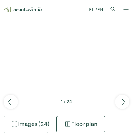
Search 
FI
EN
Search
Op
Skip to content
1 / 24
Images (24)
Floor plan