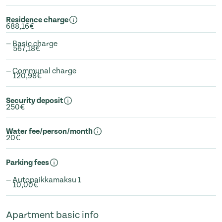
Residence charge
688,16€
— Basic charge
567,18€
— Communal charge
120,98€
Security deposit
250€
Water fee/person/month
20€
Parking fees
— Autopaikkamaksu 1
10,00€
Apartment basic info