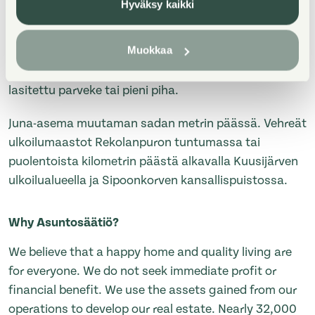
Hyväksy kaikki
Kodikas, punatiilinen kerrostalokohde palveluiden
Muokkaa
lähellä. Asunnot ovat 2-3 huoneen ja erillisen keittiön
huoneistoja, joissa on oma sauna. Osassa asuntoja
lasitettu parveke tai pieni piha.
Juna-asema muutaman sadan metrin päässä. Vehreät
ulkoilumaastot Rekolanpuron tuntumassa tai
puolentoista kilometrin päästä alkavalla Kuusijärven
ulkoilualueella ja Sipoonkorven kansallispuistossa.
Why Asuntosäätiö?
We believe that a happy home and quality living are
for everyone. We do not seek immediate profit or
financial benefit. We use the assets gained from our
operations to develop our real estate. Nearly 32,000