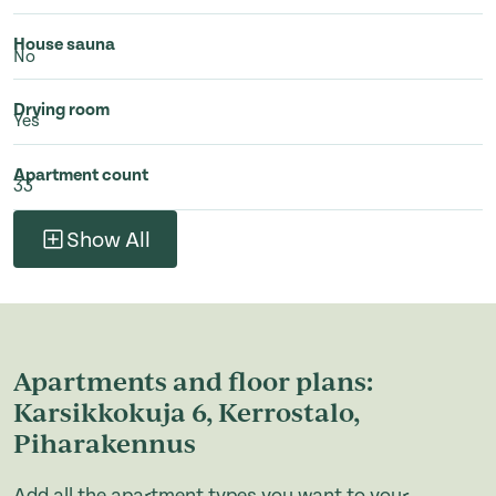
House sauna
No
Drying room
Yes
Apartment count
33
Show All
Apartments and floor plans:
Karsikkokuja 6, Kerrostalo,
Piharakennus
Add all the apartment types you want to your