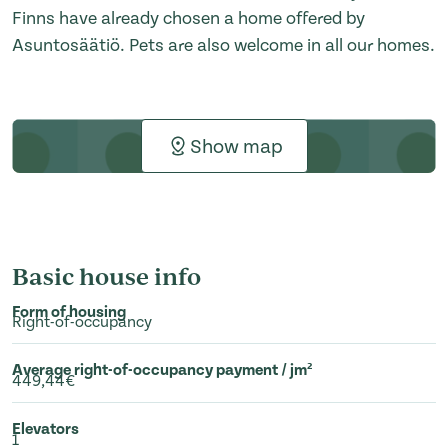
Finns have already chosen a home offered by
Asuntosäätiö. Pets are also welcome in all our homes.
Show map
Basic house info
Form of housing
Right-of-occupancy
Average right-of-occupancy payment / jm²
449,44€
Elevators
1