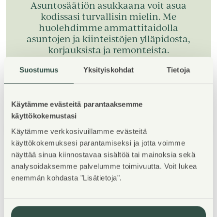
Asuntosäätiön asukkaana voit asua
kodissasi turvallisin mielin. Me
huolehdimme ammattitaidolla
asuntojen ja kiinteistöjen ylläpidosta,
korjauksista ja remonteista.
Suostumus
Yksityiskohdat
Tietoja
Käytämme evästeitä parantaaksemme
käyttökokemustasi
1
/
5
Käytämme verkkosivuillamme evästeitä
käyttökokemuksesi parantamiseksi ja jotta voimme
näyttää sinua kiinnostavaa sisältöä tai mainoksia sekä
analysoidaksemme palvelumme toimivuutta. Voit lukea
enemmän kohdasta "Lisätietoja".
Property Introduction