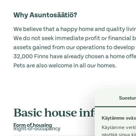
Why Asuntosäätiö?
We believe that a happy home and quality livin
We do not seek immediate profit or financial b
assets gained from our operations to develop o
32,000 Finns have already chosen a home off
Pets are also welcome in all our homes.
Suostu
Basic house info
Käytämme eväst
Form of housing
Käytämme verkk
Right-of-occupancy
näyttää sinua k