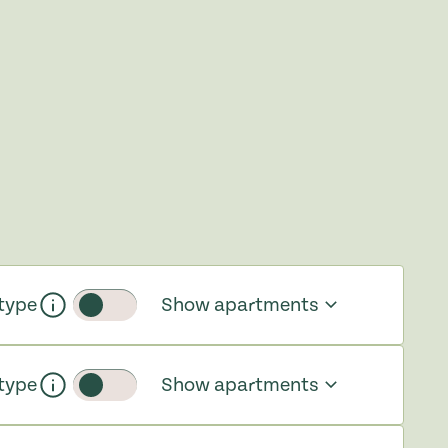
type
Show apartments
Toggle slider
type
Show apartments
Toggle slider