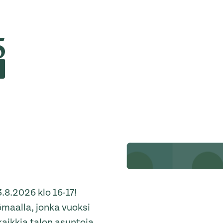
5
8.2026 klo 16-17!
ömaalla, jonka vuoksi
kaikkia talon asuntoja