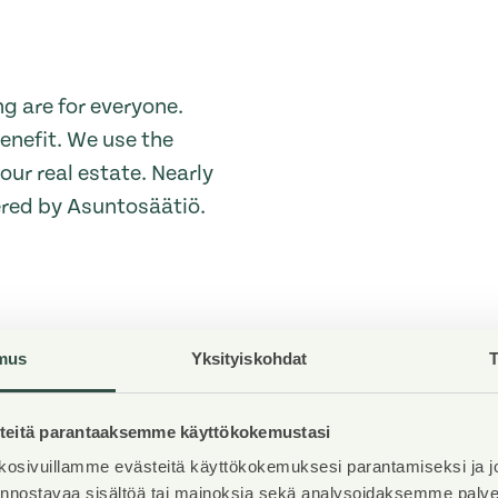
g are for everyone.
enefit. We use the
ur real estate. Nearly
ered by Asuntosäätiö.
mus
Yksityiskohdat
T
eitä parantaaksemme käyttökokemustasi
Elevators
osivuillamme evästeitä käyttökokemuksesi parantamiseksi ja j
1
iinnostavaa sisältöä tai mainoksia sekä analysoidaksemme pal