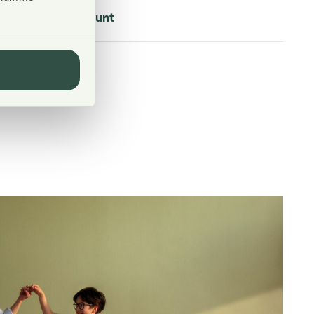
Apartment count
50