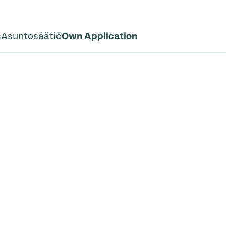
s
Asuntosäätiö
Own Application