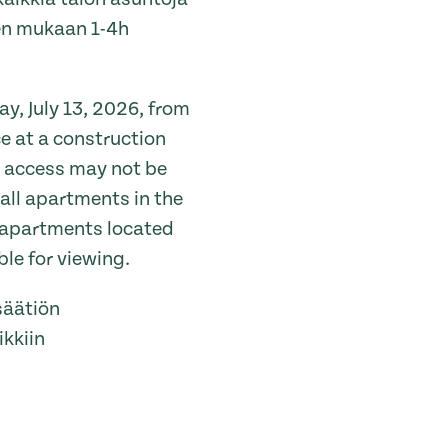
en mukaan 1-4h
, July 13, 2026, from
e at a construction
e, access may not be
w all apartments in the
m apartments located
ble for viewing.
säätiön
ikkiin