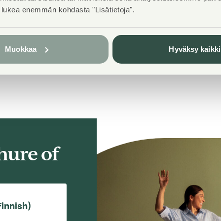
t lukea enemmän kohdasta "Lisätietoja".
House sauna
1
Muokkaa
Hyväksy kaikki
hure of
Finnish)