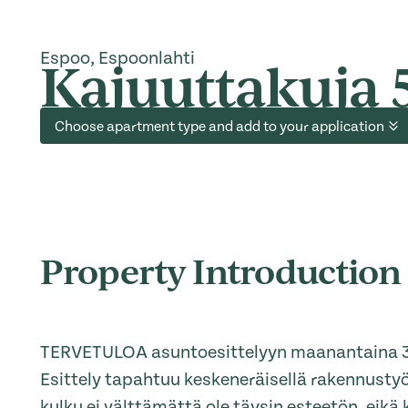
Espoo, Espoonlahti
Kajuuttakuja 
Choose apartment type and add to your application
Property Introduction
TERVETULOA asuntoesittelyyn maanantaina 3.
Esittely tapahtuu keskeneräisellä rakennusty
kulku ei välttämättä ole täysin esteetön, eikä 