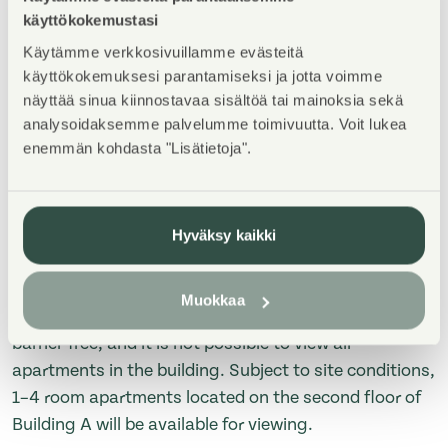
käyttökokemustasi
TERVETULOA asuntoesittelyyn maanantaina
Käytämme verkkosivuillamme evästeitä
käyttökokemuksesi parantamiseksi ja jotta voimme
3.8.2026 klo 16-17! Esittely tapahtuu keskeneräisellä
näyttää sinua kiinnostavaa sisältöä tai mainoksia sekä
rakennustyömaalla, jonka vuoksi kulku ei välttämättä
analysoidaksemme palvelumme toimivuutta. Voit lukea
ole täysin esteetön, eikä kaikkia talon asuntoja pääse
enemmän kohdasta "Lisätietoja".
katsomaan. Nähtävillä mahdollisuuksien mukaan 1-
4h asunnot A-talon toisesta kerroksesta.
WELCOME to the apartment viewing on Monday, July
Hyväksy kaikki
13, 2026, from 4:00 PM to 5:00 PM! The viewing will
take place at a construction site that is still under
Muokkaa
development. Therefore, access may not be fully
barrier-free, and it is not possible to view all
apartments in the building. Subject to site conditions,
1–4 room apartments located on the second floor of
Building A will be available for viewing.