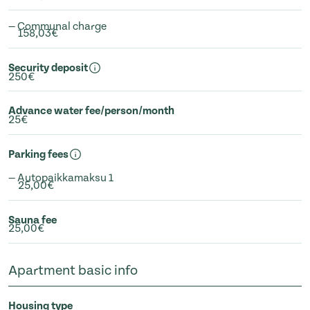
— Communal charge
158,03€
Security deposit
250€
Advance water fee/person/month
25€
Parking fees
— Autopaikkamaksu 1
25,00€
Sauna fee
25,00€
Apartment basic info
Housing type