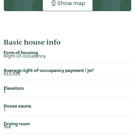
Show map
Basic house info
Form of housing
Right-of-occupancy
Average right-of-occupancy payment / jm²
613,92€
Elevators
1
House sauna
1
Drying room
Yes