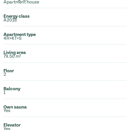
Apartment house
Energy class
A2018
Apartment type
4H+KT+S
Living area
79.50 m²
Floor
2
Balcony
1
Own sauna
Yes
Elevator
Yes