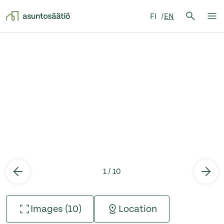
Search 
FI
EN
Search
Op
Skip to content
1 / 10
Images (10)
Location