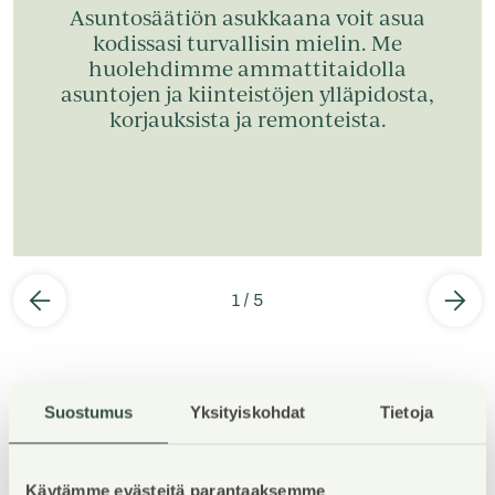
Asuntosäätiön asukkaana voit asua
kodissasi turvallisin mielin. Me
huolehdimme ammattitaidolla
asuntojen ja kiinteistöjen ylläpidosta,
korjauksista ja remonteista.
1
/
5
Suostumus
Yksityiskohdat
Tietoja
Property Introduction
Käytämme evästeitä parantaaksemme