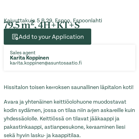
Kajuuttakuja 5 B 29, Espoo, Espoonlahti
2
79,5 m
, 4H+KT+S
Add to your Application
Sales agent
Karita Koppinen
karita.koppinen@asuntosaatio.fi
Hissitalon toisen kerroksen saunallinen läpitalon koti!
Avara ja yhtenäinen keittiöolohuone muodostavat
kodin sydämen, jossa on tilaa niin arjen askareille kuin
yhdessäololle. Keittiössä on tilavat jääkaappi ja
pakastinkaappi, astianpesukone, keraaminen liesi
sekä hyvin lasku- ja kaappitilaa.