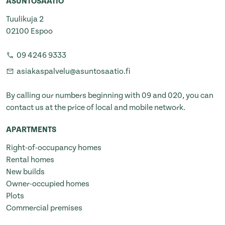
ASUNTOSÄÄTIÖ
Tuulikuja 2
02100 Espoo
09 4246 9333
asiakaspalvelu@asuntosaatio.fi
By calling our numbers beginning with 09 and 020, you can
contact us at the price of local and mobile network.
APARTMENTS
Right-of-occupancy homes
Rental homes
New builds
Owner-occupied homes
Plots
Commercial premises