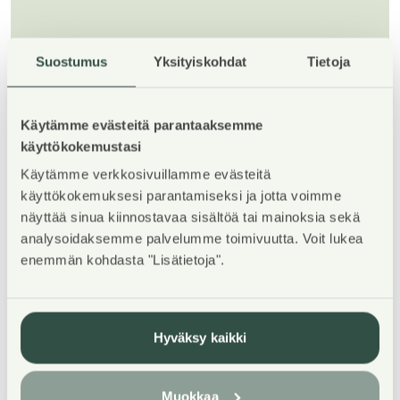
Suostumus
Yksityiskohdat
Tietoja
1
/
5
Käytämme evästeitä parantaaksemme
käyttökokemustasi
Käytämme verkkosivuillamme evästeitä
käyttökokemuksesi parantamiseksi ja jotta voimme
näyttää sinua kiinnostavaa sisältöä tai mainoksia sekä
analysoidaksemme palvelumme toimivuutta. Voit lukea
Property Introduction
enemmän kohdasta "Lisätietoja".
TERVETULOA asuntoesittelyyn maanantaina
3.8.2026 klo 16-17! Esittely tapahtuu keskeneräisellä
Hyväksy kaikki
rakennustyömaalla, jonka vuoksi kulku ei välttämättä
ole täysin esteetön, eikä kaikkia talon asuntoja pääse
Muokkaa