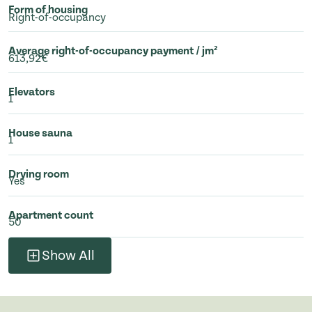
Form of housing
Right-of-occupancy
Average right-of-occupancy payment / jm²
613,92€
Elevators
1
House sauna
1
Drying room
Yes
Apartment count
50
Show All