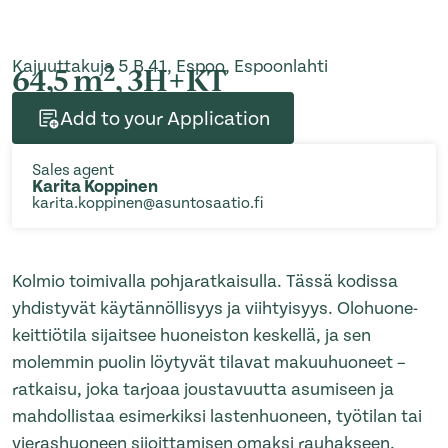
Kajuuttakuja 5 B 41, Espoo, Espoonlahti
2
64,5 m
, 3H+KT
Add to your Application
Sales agent
Karita Koppinen
karita.koppinen@asuntosaatio.fi
Kolmio toimivalla pohjaratkaisulla. Tässä kodissa
yhdistyvät käytännöllisyys ja viihtyisyys. Olohuone-
keittiötila sijaitsee huoneiston keskellä, ja sen
molemmin puolin löytyvät tilavat makuuhuoneet –
ratkaisu, joka tarjoaa joustavuutta asumiseen ja
mahdollistaa esimerkiksi lastenhuoneen, työtilan tai
vierashuoneen sijoittamisen omaksi rauhakseen.