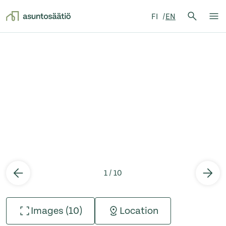
Search 
FI
EN
Search
Op
Skip to content
1 / 10
Images (10)
Location