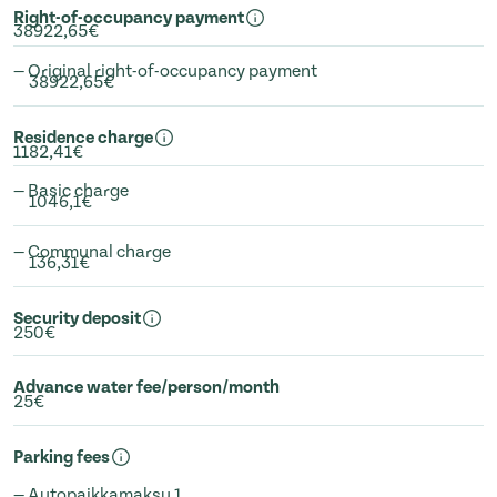
Right-of-occupancy payment
38922,65€
— Original right-of-occupancy payment
38922,65€
Residence charge
1182,41€
— Basic charge
1046,1€
— Communal charge
136,31€
Security deposit
250€
Advance water fee/person/month
25€
Parking fees
— Autopaikkamaksu 1