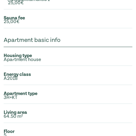
25,00€
Sauna fee
25,00€
Apartment basic info
Housing type
Apartment house
Energy class
A2018
Apartment type
3H+KT
Living area
64.50 m²
Floor
5