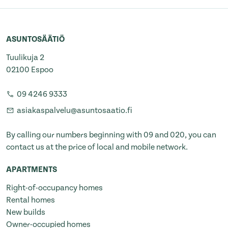
ASUNTOSÄÄTIÖ
Tuulikuja 2
02100 Espoo
09 4246 9333
asiakaspalvelu@asuntosaatio.fi
By calling our numbers beginning with 09 and 020, you can
contact us at the price of local and mobile network.
APARTMENTS
Right-of-occupancy homes
Rental homes
New builds
Owner-occupied homes