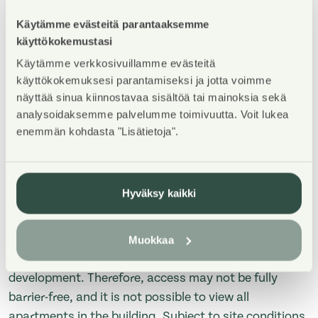
Käytämme evästeitä parantaaksemme
käyttökokemustasi
Property Introduction
Käytämme verkkosivuillamme evästeitä
käyttökokemuksesi parantamiseksi ja jotta voimme
TERVETULOA asuntoesittelyyn maanantaina
näyttää sinua kiinnostavaa sisältöä tai mainoksia sekä
3.8.2026 klo 16-17! Esittely tapahtuu keskeneräisellä
analysoidaksemme palvelumme toimivuutta. Voit lukea
rakennustyömaalla, jonka vuoksi kulku ei välttämättä
enemmän kohdasta "Lisätietoja".
ole täysin esteetön, eikä kaikkia talon asuntoja pääse
katsomaan. Nähtävillä mahdollisuuksien mukaan 1-
4h asunnot A-talon toisesta kerroksesta.
Hyväksy kaikki
WELCOME to the apartment viewing on Monday, July
13, 2026, from 4:00 PM to 5:00 PM! The viewing will
Muokkaa
take place at a construction site that is still under
development. Therefore, access may not be fully
barrier-free, and it is not possible to view all
apartments in the building. Subject to site conditions,