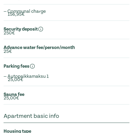
— Communal charge
156,95€
Security deposit
250€
Advance water fee/person/month
25€
Parking fees
— Autopaikkamaksu 1
25,00€
Sauna fee
25,00€
Apartment basic info
Housing type