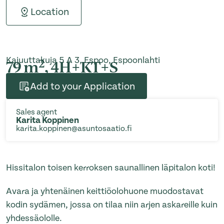
Location
Kajuuttakuja 5 A 3, Espoo, Espoonlahti
2
79 m
, 4H+KT+S
Add to your Application
Sales agent
Karita Koppinen
karita.koppinen@asuntosaatio.fi
Hissitalon toisen kerroksen saunallinen läpitalon koti!
Avara ja yhtenäinen keittiöolohuone muodostavat
kodin sydämen, jossa on tilaa niin arjen askareille kuin
yhdessäololle.