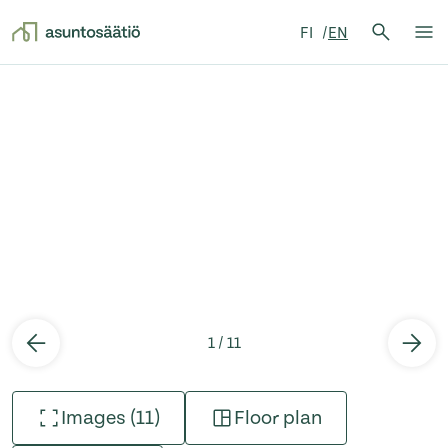
Search 
FI
EN
Search
Op
Skip to content
1 / 11
Images (11)
Floor plan