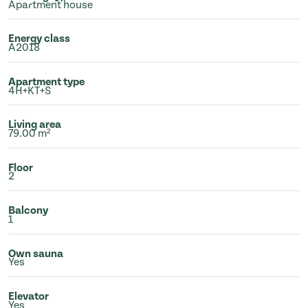
Apartment house
Energy class
A2018
Apartment type
4H+KT+S
Living area
79.00 m²
Floor
2
Balcony
1
Own sauna
Yes
Elevator
Yes