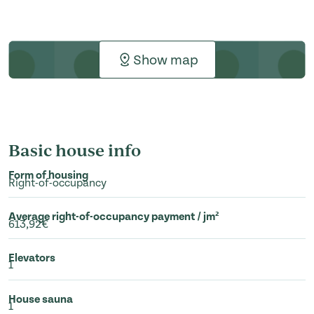
Show map
Basic house info
Form of housing
Right-of-occupancy
Average right-of-occupancy payment / jm²
613,92€
Elevators
1
House sauna
1