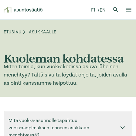
Hae:
FI
EN
Hae
Su
Siirry sisältöön
ETUSIVU
ASUKKAALLE
Browse:
Kuoleman kohdatessa
Miten toimia, kun vuokrakodissa asuva läheinen
menehtyy? Tältä sivulta löydät ohjeita, joiden avulla
asiointi kanssamme helpottuu.
Mitä vuokra-asunnolle tapahtuu
vuokrasopimuksen tehneen asukkaan
menehtyessä?