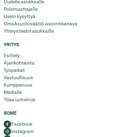
Uudelle asukkaalle
Poismuuttajalle
Usein kysyttyä
OmaAsuntosäätiö-asiointikanava
Yhteystiedot asukkaille
YRITYS
Esittely
Ajankohtaista
Työpaikat
Vastuullisuus
Kumppanuus
Medialle
Tilaa uutiskirje
SOME
Facebook
Instagram