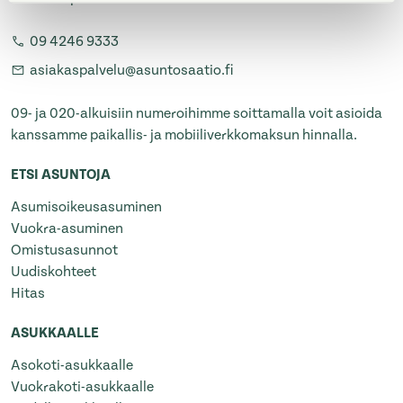
09 4246 9333
asiakaspalvelu@asuntosaatio.fi
09- ja 020-alkuisiin numeroihimme soittamalla voit asioida
kanssamme paikallis- ja mobiiliverkkomaksun hinnalla.
ETSI ASUNTOJA
Asumisoikeusasuminen
Vuokra-asuminen
Omistusasunnot
Uudiskohteet
Hitas
ASUKKAALLE
Asokoti-asukkaalle
Vuokrakoti-asukkaalle