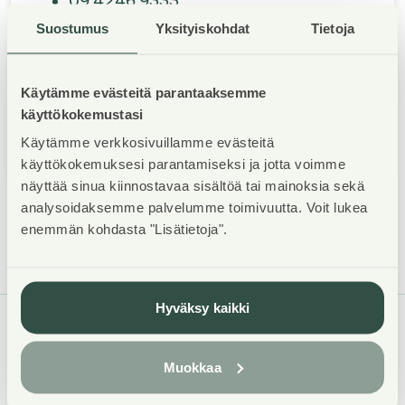
09 4246 9333
asiakaspalvelu@asuntosaatio.fi
Suostumus
Yksityiskohdat
Tietoja
Autamme kaikissa asumiseen ja asunnon
hakemiseen liittyvissä asioissa ma-ke ja pe
Käytämme evästeitä parantaaksemme
klo 9–15, to klo 9–13. Vikailmoituksiin
käyttökokemustasi
liittyvissä asioissa palvelemme ympäri
Käytämme verkkosivuillamme evästeitä
vuorokauden.
käyttökokemuksesi parantamiseksi ja jotta voimme
näyttää sinua kiinnostavaa sisältöä tai mainoksia sekä
analysoidaksemme palvelumme toimivuutta. Voit lukea
enemmän kohdasta "Lisätietoja".
Hyväksy kaikki
ASUNTOSÄÄTIÖ
Muokkaa
Tuulikuja 2
02100 Espoo