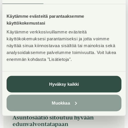
Käytämme evästeitä parantaaksemme
käyttökokemustasi
Käytämme verkkosivuillamme evästeitä
Ajankohtaista
käyttökokemuksesi parantamiseksi ja jotta voimme
näyttää sinua kiinnostavaa sisältöä tai mainoksia sekä
Tiedote
—
09.07.2026
Asuntosäätiö on selvittänyt
analysoidaksemme palvelumme toimivuutta. Voit lukea
parvekkeiden turvallisuutta
enemmän kohdasta "Lisätietoja".
kohteillaan
Tiedote
—
09.07.2026
Tutkimus paljasti kyläilykadon – yli
Hyväksy kaikki
puolet suomalaisista ei koe voivansa
mennä naapuriin kylään
Muokkaa
Tiedote
—
29.06.2026
Asuntosäätiö sitoutuu hyvään
edunvalvontatapaan