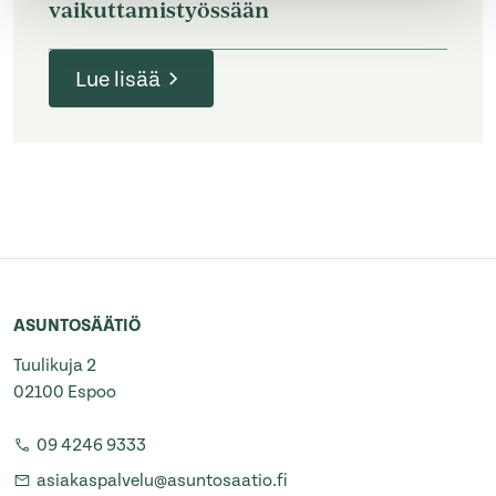
vaikuttamistyössään
Lue lisää
ASUNTOSÄÄTIÖ
Tuulikuja 2
02100 Espoo
09 4246 9333
asiakaspalvelu@asuntosaatio.fi