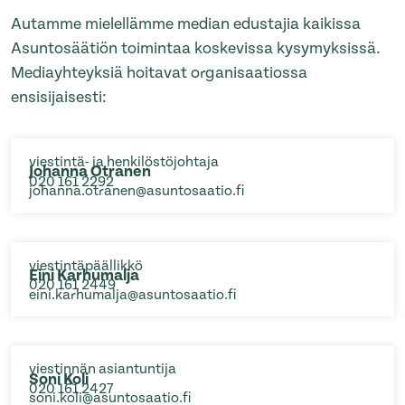
Autamme mielellämme median edustajia kaikissa
Asuntosäätiön toimintaa koskevissa kysymyksissä.
Mediayhteyksiä hoitavat organisaatiossa
ensisijaisesti:
viestintä- ja henkilöstöjohtaja
Johanna Otranen
020 161 2292
johanna.otranen@asuntosaatio.fi
viestintäpäällikkö
Eini Karhumalja
020 161 2449
eini.karhumalja@asuntosaatio.fi
viestinnän asiantuntija
Soni Koli
020 161 2427
soni.koli@asuntosaatio.fi