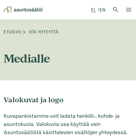
Hae:
FI
EN
Hae
Su
Siirry sisältöön
ETUSIVU
OTA YHTEYTTÄ
Browse:
Medialle
Valokuvat ja logo
Kuvapankistamme voit ladata henkilö-, kohde- ja
asuntokuvia. Valokuvia saa käyttää vain
Asuntosäätiötä käsittelevien sisältöjen yhteydessä.