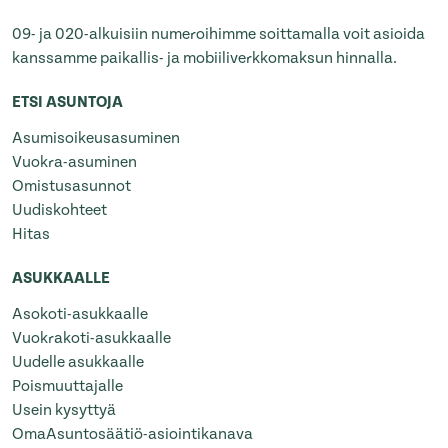
09- ja 020-alkuisiin numeroihimme soittamalla voit asioida
kanssamme paikallis- ja mobiiliverkkomaksun hinnalla.
ETSI ASUNTOJA
Asumisoikeusasuminen
Vuokra-asuminen
Omistusasunnot
Uudiskohteet
Hitas
ASUKKAALLE
Asokoti-asukkaalle
Vuokrakoti-asukkaalle
Uudelle asukkaalle
Poismuuttajalle
Usein kysyttyä
OmaAsuntosäätiö-asiointikanava