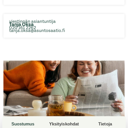
viestinnän asiantuntija
Tanja Oksa
020 161 2262
tanja.oksa@asuntosaatio.fi
Suostumus
Yksityiskohdat
Tietoja