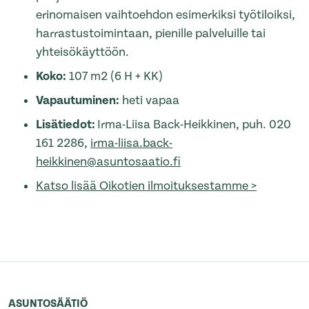
erinomaisen vaihtoehdon esimerkiksi työtiloiksi,
harrastustoimintaan, pienille palveluille tai
yhteisökäyttöön.
Koko:
107 m2 (6 H + KK)
Vapautuminen:
heti vapaa
Lisätiedot:
Irma-Liisa Back-Heikkinen, puh. 020
161 2286,
irma-liisa.back-
heikkinen@asuntosaatio.fi
Katso lisää Oikotien ilmoituksestamme >
ASUNTOSÄÄTIÖ