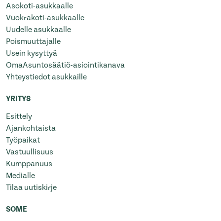
Asokoti-asukkaalle
Vuokrakoti-asukkaalle
Uudelle asukkaalle
Poismuuttajalle
Usein kysyttyä
OmaAsuntosäätiö-asiointikanava
Yhteystiedot asukkaille
YRITYS
Esittely
Ajankohtaista
Työpaikat
Vastuullisuus
Kumppanuus
Medialle
Tilaa uutiskirje
SOME