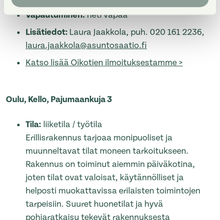
Vapautuminen:
heti vapaa
Lisätiedot:
Laura Jaakkola, puh. 020 161 2236,
laura.jaakkola@asuntosaatio.fi
Katso lisää Oikotien ilmoituksestamme >
Oulu, Kello, Pajumaankuja 3
Tila:
liiketila / työtila
Erillisrakennus tarjoaa monipuoliset ja
muunneltavat tilat moneen tarkoitukseen.
Rakennus on toiminut aiemmin päiväkotina,
joten tilat ovat valoisat, käytännölliset ja
helposti muokattavissa erilaisten toimintojen
tarpeisiin. Suuret huonetilat ja hyvä
pohjaratkaisu tekevät rakennuksesta