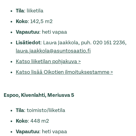
Tila
: liiketila
Koko
: 142,5 m2
Vapautuu
: heti vapaa
Lisätiedot
: Laura Jaakkola, puh. 020 161 2236,
laura.jaakkola@asuntosaatio.fi
Katso liiketilan pohjakuva >
Katso lisää Oikotien ilmoituksestamme >
Espoo, Kivenlahti, Meriusva 5
Tila
: toimisto/liiketila
Koko
: 448 m2
Vapautuu
: heti vapaa