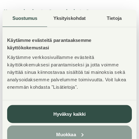
Kerava, keskusta, Sampolankatu 6
Suostumus
Yksityiskohdat
Tietoja
Tila:
liiketila
Koko:
42,5 m2
Käytämme evästeitä parantaaksemme
käyttökokemustasi
Vapautuminen:
heti vapaa
Käytämme verkkosivuillamme evästeitä
Lisätiedot:
Irma-Liisa Back-Heikkinen, puh. 020
käyttökokemuksesi parantamiseksi ja jotta voimme
161 2286,
irma-liisa.back-
näyttää sinua kiinnostavaa sisältöä tai mainoksia sekä
heikkinen@asuntosaatio.fi
analysoidaksemme palvelumme toimivuutta. Voit lukea
Katso lisää Oikotien ilmoituksestamme >
enemmän kohdasta "Lisätietoja".
Tampere, Hervanta, Aasianpiha 2
Hyväksy kaikki
Tila:
liiketila
Muokkaa
Koko:
103 m2