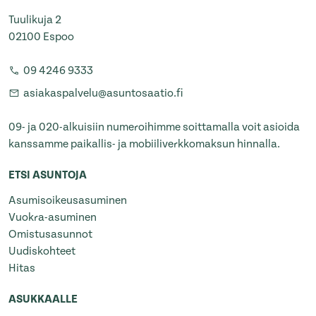
Tuulikuja 2
02100 Espoo
09 4246 9333
asiakaspalvelu@asuntosaatio.fi
09- ja 020-alkuisiin numeroihimme soittamalla voit asioida
kanssamme paikallis- ja mobiiliverkkomaksun hinnalla.
ETSI ASUNTOJA
Asumisoikeusasuminen
Vuokra-asuminen
Omistusasunnot
Uudiskohteet
Hitas
ASUKKAALLE