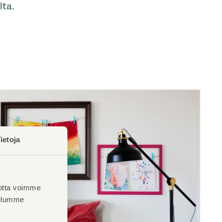
lta.
ietoja
otta voimme
velumme