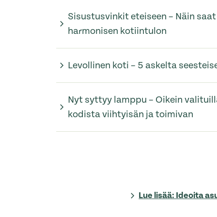
Sisustusvinkit eteiseen – Näin saat 
harmonisen kotiintulon
Levollinen koti – 5 askelta seeste
Nyt syttyy lamppu – Oikein valituilla
kodista viihtyisän ja toimivan
Lue lisää: Ideoita a