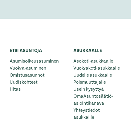
ETSI ASUNTOJA
ASUKKAALLE
Asumisoikeusasuminen
Asokoti-asukkaalle
Vuokra-asuminen
Vuokrakoti-asukkaalle
Omistusasunnot
Uudelle asukkaalle
Uudiskohteet
Poismuuttajalle
Hitas
Usein kysyttyä
OmaAsuntosäätiö-
asiointikanava
Yhteystiedot
asukkaille