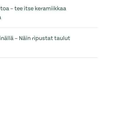
itoa – tee itse keramiikkaa
a
inällä – Näin ripustat taulut