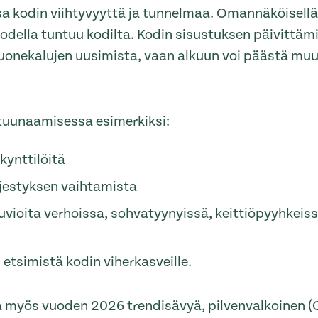
sa kodin viihtyvyyttä ja tunnelmaa. Omannäköisellä 
 todella tuntuu kodilta. Kodin sisustuksen päivittä
huonekalujen uusimista, vaan alkuun voi päästä muu
 tuunaamisessa esimerkiksi:
ekynttilöitä
rjestyksen vaihtamista
kuvioita verhoissa, sohvatyynyissä, keittiöpyyhkeis
 etsimistä kodin viherkasveille.
 myös vuoden 2026 trendisävyä, pilvenvalkoinen (