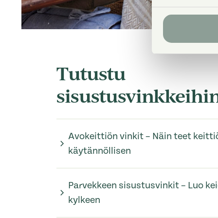
Tutustu
sisustusvinkkeihi
Avokeittiön vinkit – Näin teet keitti
käytännöllisen
Parvekkeen sisustusvinkit – Luo ke
kylkeen