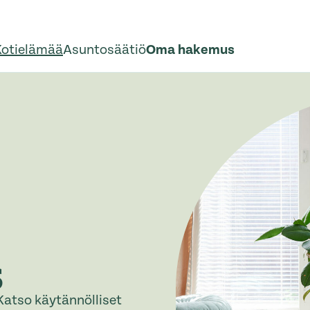
Kotielämää
Asuntosäätiö
Oma hakemus
s
Katso käytännölliset