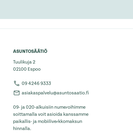
ASUNTOSÄÄTIÖ
Tuulikuja 2
02100 Espoo
09 4246 9333
asiakaspalvelu@asuntosaatio.fi
09- ja 020-alkuisiin numeroihimme
soittamalla voit asioida kanssamme
paikallis- ja mobiiliverkkomaksun
hinnalla.