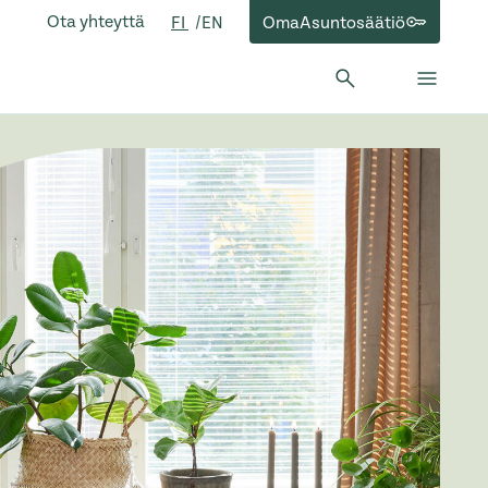
Ota yhteyttä
OmaAsuntosäätiö
FI
EN
Hae:
Hae
Sulje 