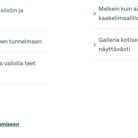
Melkein kuin a
siistin ja
kaakelimaalill
Galleria kotise
iseen tunnelmaan
näyttävästi
 valoilla teet
sumiseen