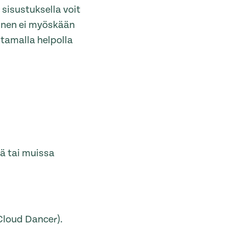
sisustuksella voit
minen ei myöskään
tamalla helpolla
sä tai muissa
Cloud Dancer).