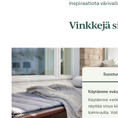
Inspiraatiota värival
Vinkkejä s
Suostu
Käytämme eväst
Käytämme verkk
näyttää sinua k
toimivuutta. Voi