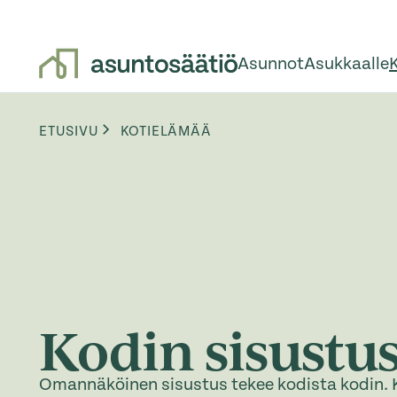
Asunnot
Asukkaalle
Siirry sisältöön
Browse:
ETUSIVU
KOTIELÄMÄÄ
Kodin sisustu
Omannäköinen sisustus tekee kodista kodin. 