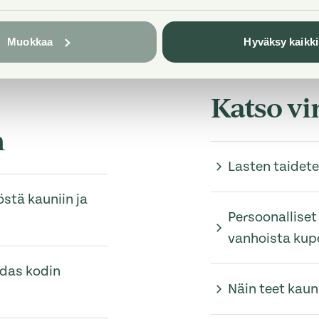
Muokkaa
Hyväksy kaikki
Katso vin
n
Lasten taidete
östä kauniin ja
Persoonalliset 
vanhoista kup
idas kodin
Näin teet kauni