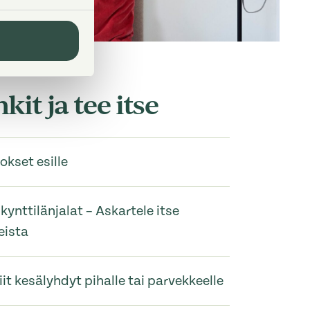
kit ja tee itse
okset esille
kynttilänjalat – Askartele itse
eista
it kesälyhdyt pihalle tai parvekkeelle