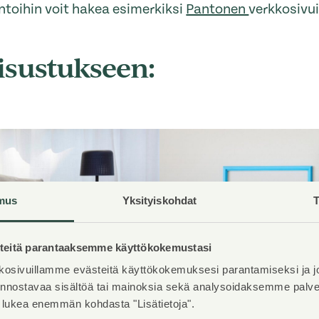
intoihin voit hakea esimerkiksi
Pantonen
verkkosivui
isustukseen:
mus
Yksityiskohdat
T
eitä parantaaksemme käyttökokemustasi
osivuillamme evästeitä käyttökokemuksesi parantamiseksi ja j
iinnostavaa sisältöä tai mainoksia sekä analysoidaksemme pal
t lukea enemmän kohdasta "Lisätietoja".