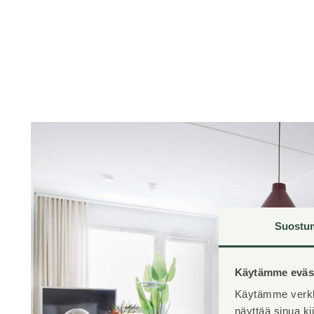
Suostu
Käytämme eväst
Käytämme verkk
näyttää sinua k