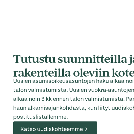
Tutustu suunnitteilla j
rakenteilla oleviin k
Uusien asumisoikeusasuntojen haku alkaa noi
talon valmistumista. Uusien vuokra-asuntoje
alkaa noin 3 kk ennen talon valmistumista. Pa
haun alkamisajankohdasta, kun liityt uudisko
postituslistallemme.
Katso uudiskohteemme