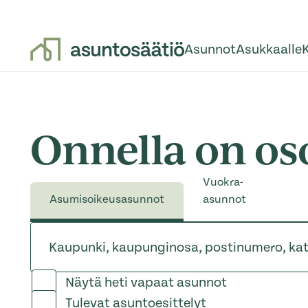
Asunnot
Asukkaalle
Siirry sisältöön
Onnella on oso
Vuokra-
Asumisoikeusasunnot
asunnot
Kaupunki, kaupunginosa, postinumero, katuosoite
Kaupunki, kaupunginosa, postinumero, ka
Näytä heti vapaat asunnot
Tulevat asuntoesittelyt