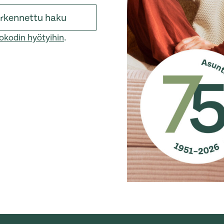
rkennettu haku
okodin hyötyihin
.