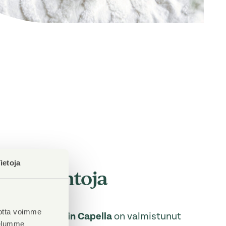
ietoja
stusasuntoja
ressa
otta voimme
nto Oy Helsingin Capella
on valmistunut
velumme