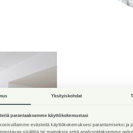
mus
Yksityiskohdat
T
Uusia omi
Verkkosaa
eitä parantaaksemme käyttökokemustasi
osivuillamme evästeitä käyttökokemuksesi parantamiseksi ja j
Hitas-kohteemme
Asu
iinnostavaa sisältöä tai mainoksia sekä analysoidaksemme pal