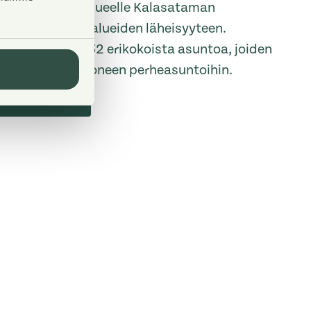
kosaaren asuinalueelle Kalasataman
 upeiden ulkoilualueiden läheisyyteen.
a talossa on 32 erikokoista asuntoa, joiden
ioista viiden huoneen perheasuntoihin.
asuntoihin