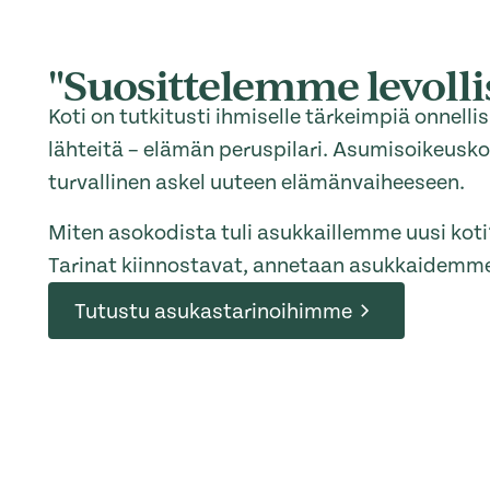
"Suosittelemme levolli
Koti on tutkitusti ihmiselle tärkeimpiä onnelli
lähteitä – elämän peruspilari. Asumisoikeuskot
turvallinen askel uuteen elämänvaiheeseen.
Miten asokodista tuli asukkaillemme uusi koti
Tarinat kiinnostavat, annetaan asukkaidemme 
Tutustu asukastarinoihimme