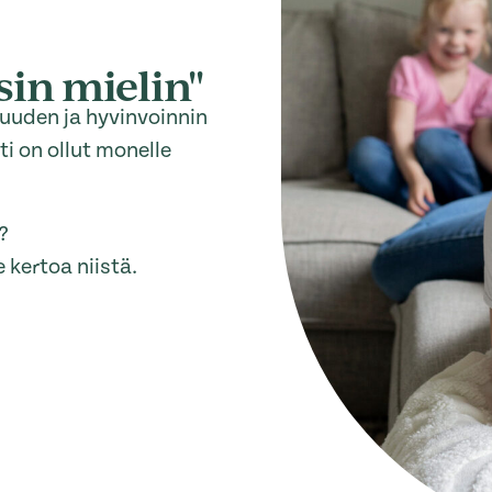
sin mielin"
suuden ja hyvinvoinnin
i on ollut monelle
?
kertoa niistä.