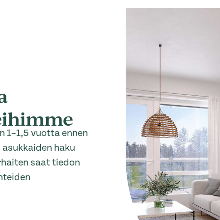
a
oteihimme
n 1–1,5 vuotta ennen
n asukkaiden haku
rhaiten saat tiedon
hteiden