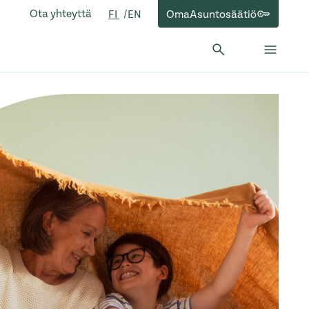
Ota yhteyttä
OmaAsuntosäätiö
FI
EN
Hae:
Hae
Sulje 