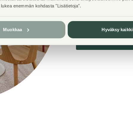
vetovoimaiselle Verk
t lukea enemmän kohdasta "Lisätietoja".
palveluiden, meren ja
Kahdeksankerroksisess
koot vaihtelevat kaks
Muokkaa
Hyväksy kaikki
Tutustu vapaisiin 