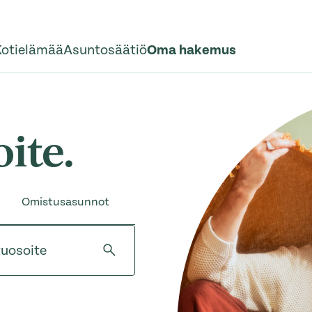
Kotielämää
Asuntosäätiö
Oma hakemus
ite.
Omistusasunnot
tuosoite