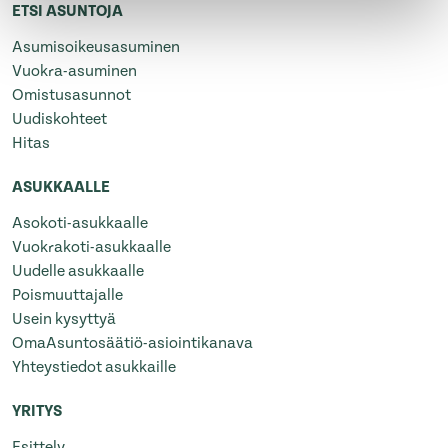
ETSI ASUNTOJA
Asumisoikeusasuminen
Vuokra-asuminen
Omistusasunnot
Uudiskohteet
Hitas
ASUKKAALLE
Asokoti-asukkaalle
Vuokrakoti-asukkaalle
Uudelle asukkaalle
Poismuuttajalle
Usein kysyttyä
OmaAsuntosäätiö-asiointikanava
Yhteystiedot asukkaille
YRITYS
Esittely