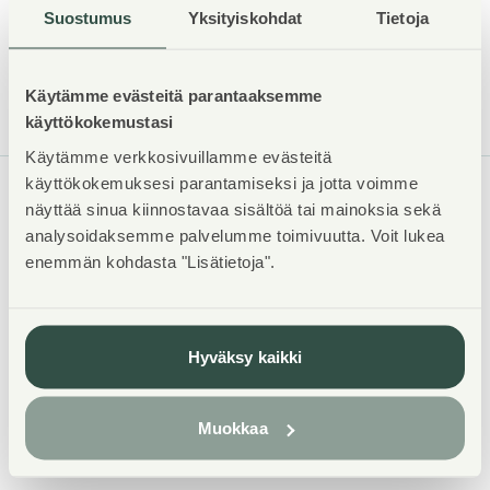
Lue lisää asokodin vaihtamisesta
Suostumus
Yksityiskohdat
Tietoja
Käytämme evästeitä parantaaksemme
käyttökokemustasi
Käytämme verkkosivuillamme evästeitä
käyttökokemuksesi parantamiseksi ja jotta voimme
näyttää sinua kiinnostavaa sisältöä tai mainoksia sekä
ASUNTOSÄÄTIÖ
analysoidaksemme palvelumme toimivuutta. Voit lukea
enemmän kohdasta "Lisätietoja".
Tuulikuja 2
02100 Espoo
09 4246 9333
Hyväksy kaikki
asiakaspalvelu@asuntosaatio.fi
09- ja 020-alkuisiin numeroihimme soittamalla voit asioida
Muokkaa
kanssamme paikallis- ja mobiiliverkkomaksun hinnalla.