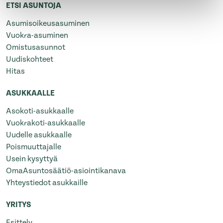
ETSI ASUNTOJA
Asumisoikeusasuminen
Vuokra-asuminen
Omistusasunnot
Uudiskohteet
Hitas
ASUKKAALLE
Asokoti-asukkaalle
Vuokrakoti-asukkaalle
Uudelle asukkaalle
Poismuuttajalle
Usein kysyttyä
OmaAsuntosäätiö-asiointikanava
Yhteystiedot asukkaille
YRITYS
Esittely