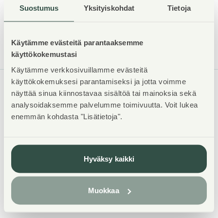
Lue lisää asokodin vaihtamisesta
Suostumus
Yksityiskohdat
Tietoja
Käytämme evästeitä parantaaksemme
käyttökokemustasi
Käytämme verkkosivuillamme evästeitä
käyttökokemuksesi parantamiseksi ja jotta voimme
näyttää sinua kiinnostavaa sisältöä tai mainoksia sekä
ASUNTOSÄÄTIÖ
analysoidaksemme palvelumme toimivuutta. Voit lukea
enemmän kohdasta "Lisätietoja".
Tuulikuja 2
02100 Espoo
09 4246 9333
Hyväksy kaikki
asiakaspalvelu@asuntosaatio.fi
09- ja 020-alkuisiin numeroihimme soittamalla voit asioida
Muokkaa
kanssamme paikallis- ja mobiiliverkkomaksun hinnalla.