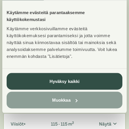
Huoneistot ja pohjakuvat: Tavitie 25,
Käytämme evästeitä parantaaksemme
Piharakennus, Paritalo
käyttökokemustasi
Käytämme verkkosivuillamme evästeitä
Lisää hakemukselle kaikki haluamasi asuntotyypit.
käyttökokemuksesi parantamiseksi ja jotta voimme
Mahdollisuutesi asunnon saamiseksi paranevat, kun
näyttää sinua kiinnostavaa sisältöä tai mainoksia sekä
voimme tarjota sinulle kaikkia valitsemasi
analysoidaksemme palvelumme toimivuutta. Voit lukea
asuntotyypin asuntoja, jotka mahdollisesti
enemmän kohdasta "Lisätietoja".
vapautuvat myöhemmin tästä kohteesta. Olet
automaattisesti näiden asuntotyyppien
hakuprosessissa.
Hyväksy kaikki
Muokkaa
2
Viisiöt
99.5 - 99.5 m
Näytä
2
Viisiöt+
115 - 115 m
Näytä