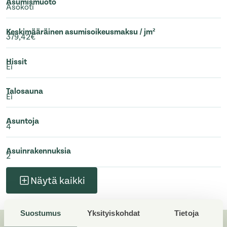
Asumismuoto
Asokoti
Keskimääräinen asumisoikeusmaksu / jm²
379,42€
Hissit
Ei
Talosauna
Ei
Asuntoja
4
Asuinrakennuksia
2
Näytä kaikki
Suostumus
Yksityiskohdat
Tietoja