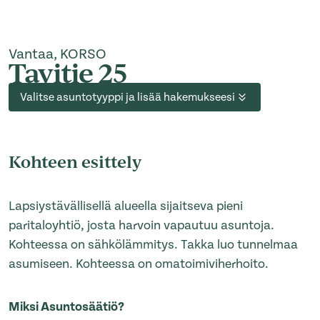
Vantaa, KORSO
Tavitie 25
Valitse asuntotyyppi ja lisää hakemukseesi
Kohteen esittely
Lapsiystävällisellä alueella sijaitseva pieni
paritaloyhtiö, josta harvoin vapautuu asuntoja.
Kohteessa on sähkölämmitys. Takka luo tunnelmaa
asumiseen. Kohteessa on omatoimiviherhoito.
Miksi Asuntosäätiö?