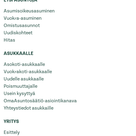
ETSI ASUNTOJA
Asumisoikeusasuminen
Vuokra-asuminen
Omistusasunnot
Uudiskohteet
Hitas
ASUKKAALLE
Asokoti-asukkaalle
Vuokrakoti-asukkaalle
Uudelle asukkaalle
Poismuuttajalle
Usein kysyttyä
OmaAsuntosäätiö-asiointikanava
Yhteystiedot asukkaille
YRITYS
Esittely