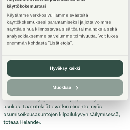
omakustannusperiaatteeseen, asukkailla on varaa
käyttökokemustasi
hankkia tarpeitaan vastaava asunto ja niissä
Käytämme verkkosivuillamme evästeitä
asutaan usein pitkään. Asuntosäätiön yli 17 000
käyttökokemuksesi parantamiseksi ja jotta voimme
asumisoikeusasunnon käyttöaste on 97,5 % ja
näyttää sinua kiinnostavaa sisältöä tai mainoksia sekä
keskimääräinen asumisaika on 8,6 vuotta.
analysoidaksemme palvelumme toimivuutta. Voit lukea
enemmän kohdasta "Lisätietoja".
Ara-tuotannolla on Helanderin mielestä myös yksi
ylivoimainen kilpailuetu asuntomarkkinoilla.
Hyväksy kaikki
– Kun esimerkiksi Asuntosäätiö rakentaa taloja
omaan omistukseensa, heillä on vastuu laadusta.
Muokkaa
Heidän täytyy varmistaa, että tuotetaan
kiinnostavina pysyviä asuntoja, joihin löydetään
asukas. Laatutekijät ovatkin elinehto myös
asumisoikeusasuntojen kilpailukyvyn säilymisessä,
toteaa Helander.