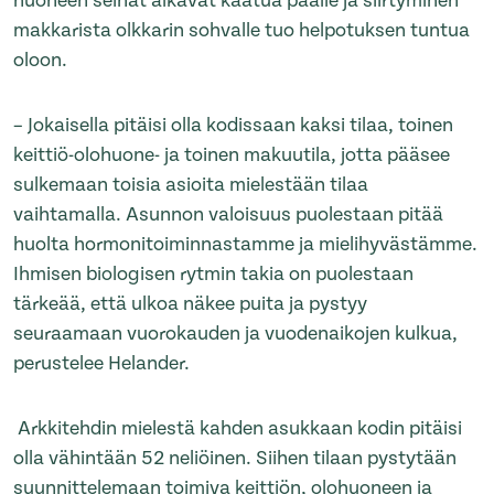
huoneen seinät alkavat kaatua päälle ja siirtyminen
makkarista olkkarin sohvalle tuo helpotuksen tuntua
oloon.
– Jokaisella pitäisi olla kodissaan kaksi tilaa, toinen
keittiö-olohuone- ja toinen makuutila, jotta pääsee
sulkemaan toisia asioita mielestään tilaa
vaihtamalla. Asunnon valoisuus puolestaan pitää
huolta hormonitoiminnastamme ja mielihyvästämme.
Ihmisen biologisen rytmin takia on puolestaan
tärkeää, että ulkoa näkee puita ja pystyy
seuraamaan vuorokauden ja vuodenaikojen kulkua,
perustelee Helander.
Arkkitehdin mielestä kahden asukkaan kodin pitäisi
olla vähintään 52 neliöinen. Siihen tilaan pystytään
suunnittelemaan toimiva keittiön, olohuoneen ja