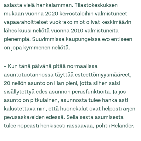
asiasta vielä hankalamman. Tilastokeskuksen
mukaan vuonna 2020 kerrostaloihin valmistuneet
vapaarahoitteiset vuokrakolmiot olivat keskimäärin
lähes kuusi neliötä vuonna 2010 valmistuneita
pienempiä. Suurimmissa kaupungeissa ero entiseen
on jopa kymmenen neliötä.
– Kun tänä päivänä pitää normaalissa
asuntotuotannossa täyttää esteettömyysmääreet,
20 neliön asunto on liian pieni, jotta siihen saisi
sisällytettyä edes asunnon perusfunktioita. Ja jos
asunto on pitkulainen, asunnosta tulee hankalasti
kalustettava niin, että huonekalut ovat helposti arjen
perusaskareiden edessä. Sellaisesta asumisesta
tulee nopeasti henkisesti rassaavaa, pohtii Helander.