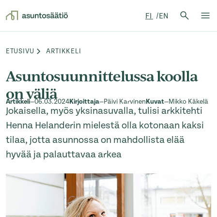
Hae:
FI
EN
Hae
Su
Siirry sisältöön
ETUSIVU
ARTIKKELI
Browse:
Asuntosuunnittelussa koolla
on väliä
Artikkeli
—
06.03.2024
Kirjoittaja
—
Päivi Karvinen
Kuvat
—
Mikko Käkelä
Jokaisella, myös yksinasuvalla, tulisi arkkitehti
Henna Helanderin mielestä olla kotonaan kaksi
tilaa, jotta asunnossa on mahdollista elää
hyvää ja palauttavaa arkea