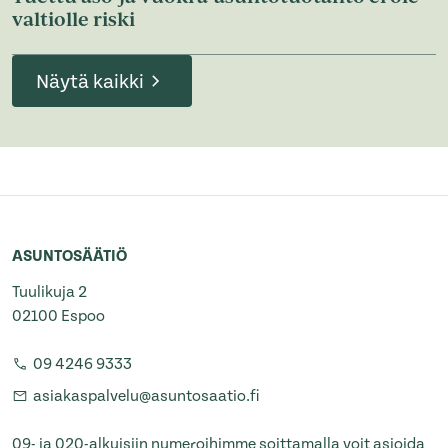
valtiolle riski
Näytä kaikki
ASUNTOSÄÄTIÖ
Tuulikuja 2
02100 Espoo
09 4246 9333
asiakaspalvelu@asuntosaatio.fi
09- ja 020-alkuisiin numeroihimme soittamalla voit asioida