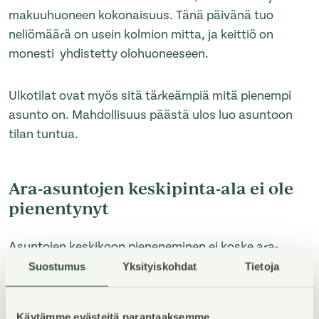
makuuhuoneen kokonaisuus. Tänä päivänä tuo
neliömäärä on usein kolmion mitta, ja keittiö on
monesti yhdistetty olohuoneeseen.
Ulkotilat ovat myös sitä tärkeämpiä mitä pienempi
asunto on. Mahdollisuus päästä ulos luo asuntoon
tilan tuntua.
Ara-asuntojen keskipinta-ala ei ole
pienentynyt
Asuntojen keskikoon pieneneminen ei koske ara-
vuokra- ja asumisoikeusasuntoja. Aran ohjeistus
Suostumus
Yksityiskohdat
Tietoja
edellyttää, ettei myöskään yksiöitä tehdä alle 30
neliöisinä. Koska asumisen hinta perustuu
Käytämme evästeitä parantaaksemme