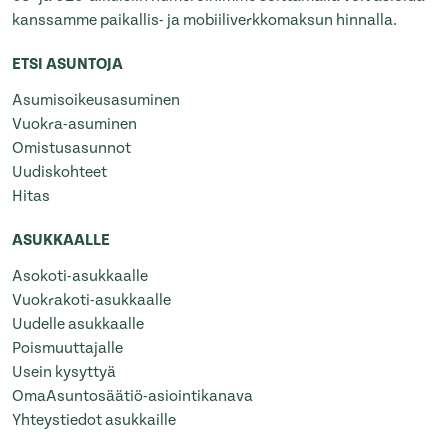
kanssamme paikallis- ja mobiiliverkkomaksun hinnalla.
ETSI ASUNTOJA
Asumisoikeusasuminen
Vuokra-asuminen
Omistusasunnot
Uudiskohteet
Hitas
ASUKKAALLE
Asokoti-asukkaalle
Vuokrakoti-asukkaalle
Uudelle asukkaalle
Poismuuttajalle
Usein kysyttyä
OmaAsuntosäätiö-asiointikanava
Yhteystiedot asukkaille