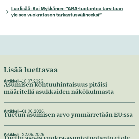
Lue lisää: Kai Mykkänen: ”ARA-​tuotantoa tarvitaan
yleisen vuokratason tarkastusvälineeksi”
Lisää luettavaa
Artikkeli
—
16.07.2026
Asumisen kohtuuhintaisuus pitäisi
määritellä asukkaiden näkökulmasta
Artikkeli
—
01.06.2026
Tuetun asumisen arvo ymmärretään EU:ssa
Artikkeli
—
22.05.2026
Tuettu aso-ja vuokra-asuntotuotanto ei ole