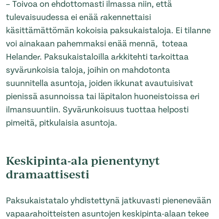
– Toivoa on ehdottomasti ilmassa niin, että
tulevaisuudessa ei enää rakennettaisi
käsittämättömän kokoisia paksukaistaloja. Ei tilanne
voi ainakaan pahemmaksi enää mennä, toteaa
Helander. Paksukaistaloilla arkkitehti tarkoittaa
syvärunkoisia taloja, joihin on mahdotonta
suunnitella asuntoja, joiden ikkunat avautuisivat
pienissä asunnoissa tai läpitalon huoneistoissa eri
ilmansuuntiin. Syvärunkoisuus tuottaa helposti
pimeitä, pitkulaisia asuntoja.
Keskipinta-ala pienentynyt
dramaattisesti
Paksukaistatalo yhdistettynä jatkuvasti pienenevään
vapaarahoitteisten asuntojen keskipinta-alaan tekee