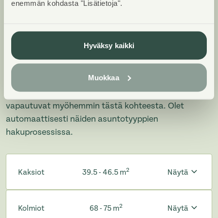
enemmän kohdasta "Lisätietoja".
Huoneistot ja pohjakuvat:
Vasamakatu 5, Luhtikäytävätalo
Hyväksy kaikki
Lisää hakemukselle kaikki haluamasi asuntotyypit.
Mahdollisuutesi asunnon saamiseksi paranevat, kun
Muokkaa
voimme tarjota sinulle kaikkia valitsemasi
asuntotyypin asuntoja, jotka mahdollisesti
vapautuvat myöhemmin tästä kohteesta. Olet
automaattisesti näiden asuntotyyppien
hakuprosessissa.
2
Kaksiot
39.5 - 46.5 m
Näytä
2
Kolmiot
68 - 75 m
Näytä