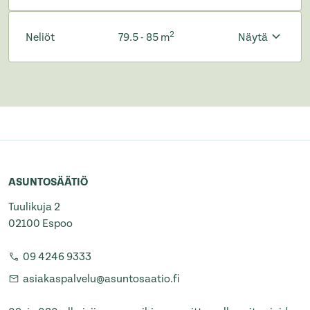
2
Neliöt
79.5 - 85 m
Näytä
ASUNTOSÄÄTIÖ
Tuulikuja 2
02100 Espoo
09 4246 9333
asiakaspalvelu@asuntosaatio.fi