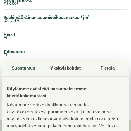
Asumismuoto
Asokoti
Keskimääräinen asumisoikeusmaksu / jm²
321,14€
Hissit
Ei
Talosauna
Ei
Suostumus
Yksityiskohdat
Tietoja
Kuivaushuone
Kyllä
Asuntoja
Käytämme evästeitä parantaaksemme
19
käyttökokemustasi
Näytä kaikki
Käytämme verkkosivuillamme evästeitä
käyttökokemuksesi parantamiseksi ja jotta voimme
näyttää sinua kiinnostavaa sisältöä tai mainoksia sekä
analysoidaksemme palvelumme toimivuutta. Voit lukea