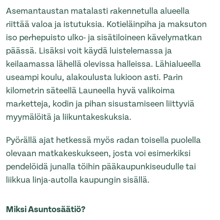
Asemantaustan matalasti rakennetulla alueella
riittää valoa ja istutuksia. Kotieläinpiha ja maksuton
iso perhepuisto ulko- ja sisätiloineen kävelymatkan
päässä. Lisäksi voit käydä luistelemassa ja
keilaamassa lähellä olevissa halleissa. Lähialueella
useampi koulu, alakoulusta lukioon asti. Parin
kilometrin säteellä Launeella hyvä valikoima
marketteja, kodin ja pihan sisustamiseen liittyviä
myymälöitä ja liikuntakeskuksia.
Pyörällä ajat hetkessä myös radan toisella puolella
olevaan matkakeskukseen, josta voi esimerkiksi
pendelöidä junalla töihin pääkaupunkiseudulle tai
liikkua linja-autolla kaupungin sisällä.
Miksi Asuntosäätiö?