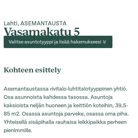
Lahti, ASEMANTAUSTA
Vasamakatu 5
Valitse asuntotyyppi ja lisää hakemukseesi
Kohteen esittely
Asemantaustassa rivitalo-luhtitalotyyppinen yhtiö.
Osa asunnoista kahdessa tasossa. Asuntoja
kaksioista neljän huoneen ja keittiön koteihin, 39,5-
85 m2. Osassa asuntoja parveke, osassa oma piha.
Yhteisellä sisäpihalla rauhaisa leikkipaikka perheen
pienimmille.