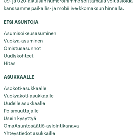
09- ja 020-alkuisiin numeroihimme soittamalla voit asioida
kanssamme paikallis- ja mobiiliverkkomaksun hinnalla.
ETSI ASUNTOJA
Asumisoikeusasuminen
Vuokra-asuminen
Omistusasunnot
Uudiskohteet
Hitas
ASUKKAALLE
Asokoti-asukkaalle
Vuokrakoti-asukkaalle
Uudelle asukkaalle
Poismuuttajalle
Usein kysyttyä
OmaAsuntosäätiö-asiointikanava
Yhteystiedot asukkaille