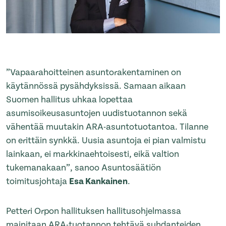
”Vapaarahoitteinen asuntorakentaminen on
käytännössä pysähdyksissä. Samaan aikaan
Suomen hallitus uhkaa lopettaa
asumisoikeusasuntojen uudistuotannon sekä
vähentää muutakin ARA-asuntotuotantoa. Tilanne
on erittäin synkkä. Uusia asuntoja ei pian valmistu
lainkaan, ei markkinaehtoisesti, eikä valtion
tukemanakaan”, sanoo Asuntosäätiön
toimitusjohtaja
Esa Kankainen
.
Petteri Orpon hallituksen hallitusohjelmassa
mainitaan ARA-tuotannon tehtävä suhdanteiden