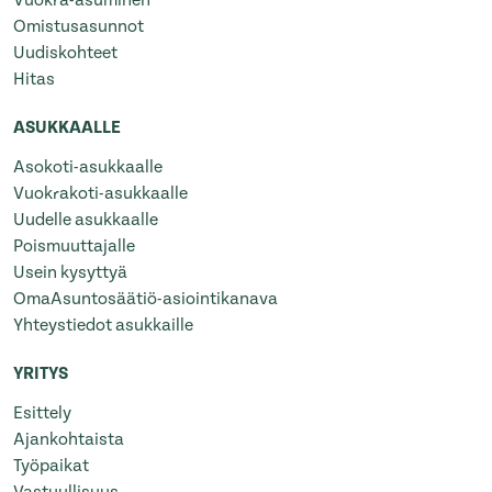
Vuokra-asuminen
Omistusasunnot
Uudiskohteet
Hitas
ASUKKAALLE
Asokoti-asukkaalle
Vuokrakoti-asukkaalle
Uudelle asukkaalle
Poismuuttajalle
Usein kysyttyä
OmaAsuntosäätiö-asiointikanava
Yhteystiedot asukkaille
YRITYS
Esittely
Ajankohtaista
Työpaikat