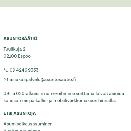
ASUNTOSÄÄTIÖ
Tuulikuja 2
02100 Espoo
09 4246 9333
asiakaspalvelu@asuntosaatio.fi
09- ja 020-alkuisiin numeroihimme soittamalla voit asioida
kanssamme paikallis- ja mobiiliverkkomaksun hinnalla.
ETSI ASUNTOJA
Asumisoikeusasuminen