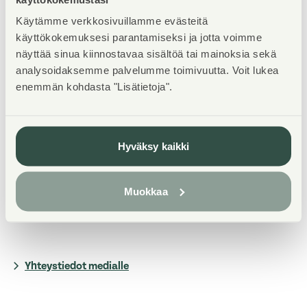
Suurimmissa kaupungeissa asumisoikeuskohteilla on
Käytämme verkkosivuillamme evästeitä
käyttökokemuksesi parantamiseksi ja jotta voimme
merkittävä rooli uusia asuinkortteleita
näyttää sinua kiinnostavaa sisältöä tai mainoksia sekä
suunniteltaessa sekä asuinalueiden eriytymisen
analysoidaksemme palvelumme toimivuutta. Voit lukea
ehkäisemisessä.
enemmän kohdasta "Lisätietoja".
”Erityisesti Helsingissä on tunnistettu
asumisoikeusasuminen keinona kehittää
Hyväksy kaikki
asuinalueita. Tätä kehityskulkua ei tule pysäyttää,
vaan alueiden ja asumismuotojen
monimuotoistumista on jatkossakin tuettava
Muokkaa
asumisoikeusasumisen keinoin”, toteaa Kankainen.
Yhteystiedot medialle