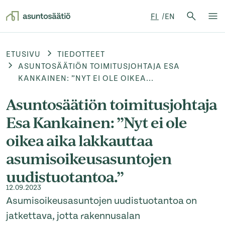
Hae:
FI
EN
Hae
Su
Siirry sisältöön
ETUSIVU
TIEDOTTEET
ASUNTOSÄÄTIÖN TOIMITUSJOHTAJA ESA
KANKAINEN: ”NYT EI OLE OIKEA...
Asuntosäätiön toimitusjohtaja
Esa Kankainen: ”Nyt ei ole
oikea aika lakkauttaa
asumisoikeusasuntojen
uudistuotantoa.”
12.09.2023
Asumisoikeusasuntojen uudistuotantoa on
jatkettava, jotta rakennusalan