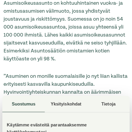
Asumisoikeusasunto on kohtuuhintainen vuokra- ja
omistusasumisen välimuoto, jossa yhdistyvät
joustavuus ja riskittömyys. Suomessa on jo noin 54
000 asumisoikeusasuntoa, joissa asuu yhteensä yli
100 000 ihmistä. Lähes kaikki asumisoikeusasunnot
sijaitsevat kasvuseuduilla, eivätkä ne seiso tyhjillään.
Esimerkiksi Asuntosäätiön omistamien kotien
käyttöaste on yli 98 %.
”Asuminen on monille suomalaisille jo nyt liian kallista
erityisesti kasvavilla kaupunkiseuduilla.
Hyvinvointiyhteiskunnan kannalta on äärimmäisen
tärkeää, että Suomessa on jatkossakin tarjolla
Suostumus
Yksityiskohdat
Tietoja
erilaisia asumismuotoja, ja mahdollisuus
kohtuuhintaiseen kotiin lähellä työtä ja palveluja”,
muistuttaa Kankainen.
Käytämme evästeitä parantaaksemme
käyttökokemustasi