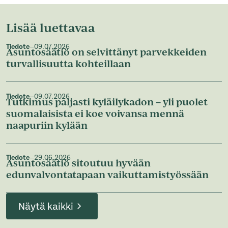
Lisää luettavaa
Tiedote
—
09.07.2026
Asuntosäätiö on selvittänyt parvekkeiden
turvallisuutta kohteillaan
Tiedote
—
09.07.2026
Tutkimus paljasti kyläilykadon – yli puolet
suomalaisista ei koe voivansa mennä
naapuriin kylään
Tiedote
—
29.06.2026
Asuntosäätiö sitoutuu hyvään
edunvalvontatapaan vaikuttamistyössään
Näytä kaikki