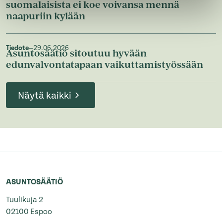
suomalaisista ei koe voivansa mennä
naapuriin kylään
Tiedote
—
29.06.2026
Asuntosäätiö sitoutuu hyvään
edunvalvontatapaan vaikuttamistyössään
Näytä kaikki
ASUNTOSÄÄTIÖ
Tuulikuja 2
02100 Espoo