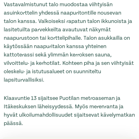
Vastavalmistunut talo muodostaa viihtyisän
asuinkorttelin yhdessä naapuritontille nousevan
talon kanssa. Valkoiseksi rapatun talon ikkunoista ja
lasitetuilta parvekkeilta avautuvat näkymät
naapurustoon tai korttelipihalle. Talon asukkailla on
käytössään naapuritalon kanssa yhteinen
kattoterassi sekä ylimmän kerroksen sauna,
vilvoittelu- ja kerhotilat. Kohteen piha ja sen viihtyisät
oleskelu- ja istutusalueet on suunniteltu
lapsiturvallisiksi.
Klaavuntie 13 sijaitsee Puotilan metroaseman ja
Itäkeskuksen läheisyydessä. Myös merenranta ja
hyvät ulkoilumahdollisuudet sijaitsevat kävelymatkan
päässä.