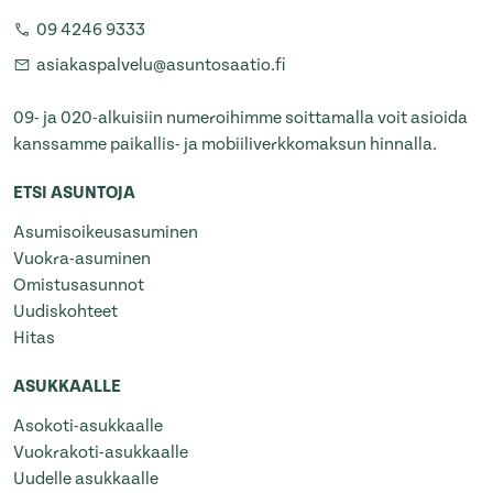
09 4246 9333
asiakaspalvelu@asuntosaatio.fi
09- ja 020-alkuisiin numeroihimme soittamalla voit asioida
kanssamme paikallis- ja mobiiliverkkomaksun hinnalla.
ETSI ASUNTOJA
Asumisoikeusasuminen
Vuokra-asuminen
Omistusasunnot
Uudiskohteet
Hitas
ASUKKAALLE
Asokoti-asukkaalle
Vuokrakoti-asukkaalle
Uudelle asukkaalle