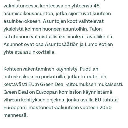
valmistuneessa kohteessa on yhteensä 45
asumisoikeusasuntoa, jotka sijoittuvat kuuteen
asuinkerrokseen. Asuntojen koot vaihtelevat
yksiöistä kolmen huoneen asuntoihin. Talon
katutasoon valmistui lisäksi vuokrattava liiketila.
Asunnot ovat osa Asuntosäätiön ja Lumo Kotien
yhteistä asuinkorttelia.
Kohteen rakentaminen käynnistyi Puotilan
ostoskeskuksen purkutöillä, jotka toteutettiin
kestävästi EU:n Green Deal -sitoumuksen mukaisesti.
Green Deal on Euroopan komission käynnistämä
vihreän kehityksen ohjelma, jonka avulla EU tähtää
Euroopan ilmastoneutraaliuuteen vuoteen 2050
mennessä.