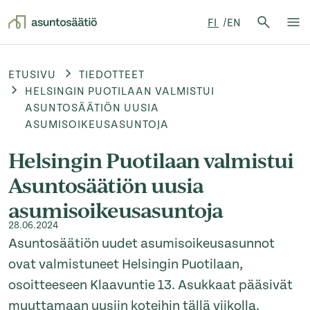
Hae:
FI
EN
Hae
Su
Siirry sisältöön
ETUSIVU
TIEDOTTEET
HELSINGIN PUOTILAAN VALMISTUI
ASUNTOSÄÄTIÖN UUSIA
ASUMISOIKEUSASUNTOJA
Helsingin Puotilaan valmistui
Asuntosäätiön uusia
asumisoikeusasuntoja
28.06.2024
Asuntosäätiön uudet asumisoikeusasunnot
ovat valmistuneet Helsingin Puotilaan,
osoitteeseen Klaavuntie 13. Asukkaat pääsivät
muuttamaan uusiin koteihin tällä viikolla.