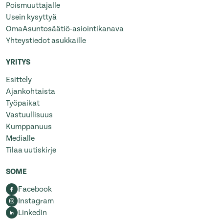
Poismuuttajalle
Usein kysyttyä
OmaAsuntosäätiö-asiointikanava
Yhteystiedot asukkaille
YRITYS
Esittely
Ajankohtaista
Työpaikat
Vastuullisuus
Kumppanuus
Medialle
Tilaa uutiskirje
SOME
Facebook
Instagram
LinkedIn