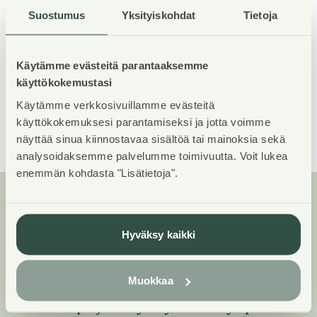
Suostumus
Yksityiskohdat
Tietoja
Tutustu kohteen rakentamisen aikaisiin videoihin
Käytämme evästeitä parantaaksemme
käyttökokemustasi
Yhteystiedot medialle
Käytämme verkkosivuillamme evästeitä
käyttökokemuksesi parantamiseksi ja jotta voimme
näyttää sinua kiinnostavaa sisältöä tai mainoksia sekä
analysoidaksemme palvelumme toimivuutta. Voit lukea
enemmän kohdasta "Lisätietoja".
Lisää luettavaa
Tiedote
—
09.07.2026
Hyväksy kaikki
Asuntosäätiö on selvittänyt parvekkeiden
turvallisuutta kohteillaan
Muokkaa
Tiedote
—
09.07.2026
Tutkimus paljasti kyläilykadon – yli puolet