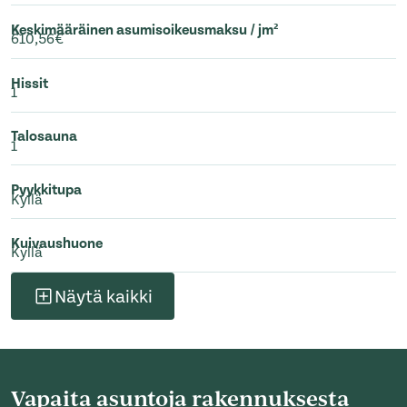
Keskimääräinen asumisoikeusmaksu / jm²
610,56€
Hissit
1
Talosauna
1
Pyykkitupa
Kyllä
Kuivaushuone
Kyllä
Näytä kaikki
Vapaita asuntoja rakennuksesta