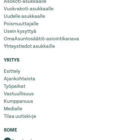
Asokoti-asukkaalle
Vuokrakoti-asukkaalle
Uudelle asukkaalle
Poismuuttajalle
Usein kysyttyä
OmaAsuntosäätiö-asiointikanava
Yhteystiedot asukkaille
YRITYS
Esittely
Ajankohtaista
Työpaikat
Vastuullisuus
Kumppanuus
Medialle
Tilaa uutiskirje
SOME