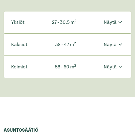
2
Yksiöt
27 - 30.5 m
Näytä
2
Kaksiot
38 - 47 m
Näytä
2
Kolmiot
58 - 60 m
Näytä
ASUNTOSÄÄTIÖ