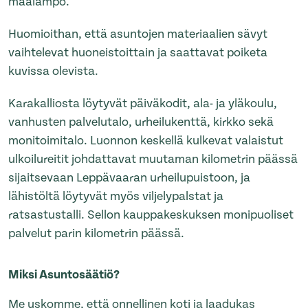
maalämpö.
Huomioithan, että asuntojen materiaalien sävyt
vaihtelevat huoneistoittain ja saattavat poiketa
kuvissa olevista.
Karakalliosta löytyvät päiväkodit, ala- ja yläkoulu,
vanhusten palvelutalo, urheilukenttä, kirkko sekä
monitoimitalo. Luonnon keskellä kulkevat valaistut
ulkoilureitit johdattavat muutaman kilometrin päässä
sijaitsevaan Leppävaaran urheilupuistoon, ja
lähistöltä löytyvät myös viljelypalstat ja
ratsastustalli. Sellon kauppakeskuksen monipuoliset
palvelut parin kilometrin päässä.
Miksi Asuntosäätiö?
Me uskomme, että onnellinen koti ja laadukas