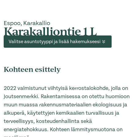
Espoo, Karakallio
Karakalliontie 1 L
Valitse asuntotyyppi ja lisää hakemukseesi
Kohteen esittely
2022 valmistunut viihtyisä kerrostalokohde, jolla on
Joutsenmerkki. Rakentamisessa on otettu huomioon
muun muassa rakennusmateriaalien ekologisuus ja
alkuperä, käytettyjen kemikaalien turvallisuus ja
terveellisyys, kosteudenhallinta sekä
energiatehokkuus. Kohteen lämmitysmuotona on