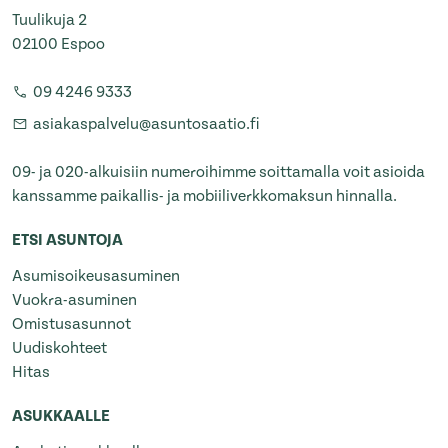
Tuulikuja 2
02100 Espoo
09 4246 9333
asiakaspalvelu@asuntosaatio.fi
09- ja 020-alkuisiin numeroihimme soittamalla voit asioida
kanssamme paikallis- ja mobiiliverkkomaksun hinnalla.
ETSI ASUNTOJA
Asumisoikeusasuminen
Vuokra-asuminen
Omistusasunnot
Uudiskohteet
Hitas
ASUKKAALLE