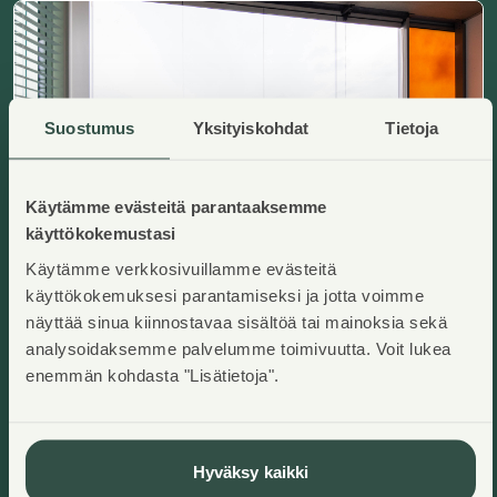
Suostumus
Yksityiskohdat
Tietoja
Käytämme evästeitä parantaaksemme
käyttökokemustasi
Käytämme verkkosivuillamme evästeitä
käyttökokemuksesi parantamiseksi ja jotta voimme
näyttää sinua kiinnostavaa sisältöä tai mainoksia sekä
Karakalliontie 1 L 17
analysoidaksemme palvelumme toimivuutta. Voit lukea
Espoo, Karakallio
Lisää ha
enemmän kohdasta "Lisätietoja".
2
44,5
m
Asumisoikeuskoti
2H+KT+VT
,
Kerrostalo
Käyttövastike/kk
:
776,24€
Asumisoikeusmaksu
:
29329,86€
Rakennusvuosi
:
2022
Hyväksy kaikki
Kerros
:
3/7