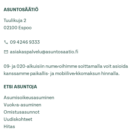
ASUNTOSÄÄTIÖ
Tuulikuja 2
02100 Espoo
09 4246 9333
asiakaspalvelu@asuntosaatio.fi
09- ja 020-alkuisiin numeroihimme soittamalla voit asioida
kanssamme paikallis- ja mobiiliverkkomaksun hinnalla.
ETSI ASUNTOJA
Asumisoikeusasuminen
Vuokra-asuminen
Omistusasunnot
Uudiskohteet
Hitas