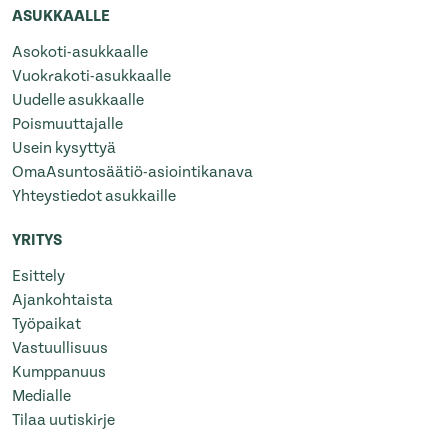
ASUKKAALLE
Asokoti-asukkaalle
Vuokrakoti-asukkaalle
Uudelle asukkaalle
Poismuuttajalle
Usein kysyttyä
OmaAsuntosäätiö-asiointikanava
Yhteystiedot asukkaille
YRITYS
Esittely
Ajankohtaista
Työpaikat
Vastuullisuus
Kumppanuus
Medialle
Tilaa uutiskirje