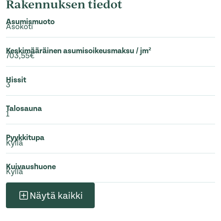
Rakennuksen tiedot
Asumismuoto
Asokoti
Keskimääräinen asumisoikeusmaksu / jm²
703,55€
Hissit
3
Talosauna
1
Pyykkitupa
Kyllä
Kuivaushuone
Kyllä
Näytä kaikki