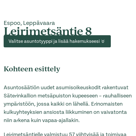
Espoo, Leppävaara
Leirimetsäntie 8
Valitse asuntotyyppi ja lisää hakemukseesi
Kohteen esittely
Asuntosäätiön uudet asumisoikeuskodit rakentuvat
Säterinkallion metsäpuiston kupeeseen – rauhalliseen
ympäristöön, jossa kaikki on lähellä. Erinomaisten
kulkuyhteyksien ansiosta liikkuminen on vaivatonta
niin arkena kuin vapaa-ajallakin.
Leirimetsäntielle valmistuu 57 viihtyisää ja toimivaa