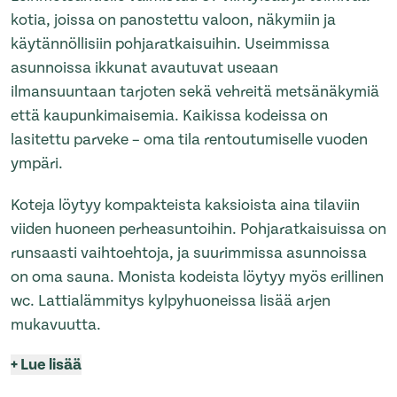
kotia, joissa on panostettu valoon, näkymiin ja
käytännöllisiin pohjaratkaisuihin. Useimmissa
asunnoissa ikkunat avautuvat useaan
ilmansuuntaan tarjoten sekä vehreitä metsänäkymiä
että kaupunkimaisemia. Kaikissa kodeissa on
lasitettu parveke – oma tila rentoutumiselle vuoden
ympäri.
Koteja löytyy kompakteista kaksioista aina tilaviin
viiden huoneen perheasuntoihin. Pohjaratkaisuissa on
runsaasti vaihtoehtoja, ja suurimmissa asunnoissa
on oma sauna. Monista kodeista löytyy myös erillinen
wc. Lattialämmitys kylpyhuoneissa lisää arjen
mukavuutta.
+
Lue lisää