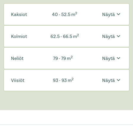
2
Kaksiot
40 - 52.5 m
Näytä
2
Kolmiot
62.5 - 66.5 m
Näytä
2
Neliöt
79 - 79 m
Näytä
2
Viisiöt
93 - 93 m
Näytä