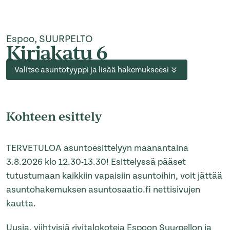
Espoo, SUURPELTO
Kirjakatu 6
Valitse asuntotyyppi ja lisää hakemukseesi
Kohteen esittely
TERVETULOA asuntoesittelyyn maanantaina
3.8.2026 klo 12.30-13.30! Esittelyssä pääset
tutustumaan kaikkiin vapaisiin asuntoihin, voit jättää
asuntohakemuksen asuntosaatio.fi nettisivujen
kautta.
Uusia, viihtyisiä rivitalokoteja Espoon Suurpellon ja