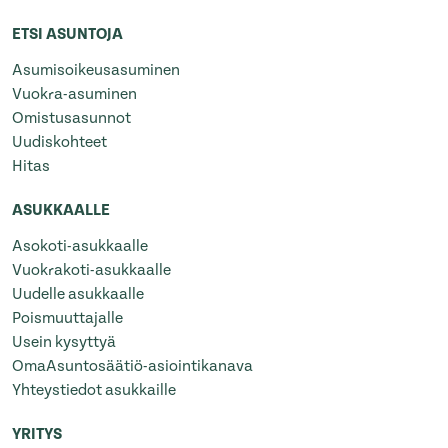
ETSI ASUNTOJA
Asumisoikeusasuminen
Vuokra-asuminen
Omistusasunnot
Uudiskohteet
Hitas
ASUKKAALLE
Asokoti-asukkaalle
Vuokrakoti-asukkaalle
Uudelle asukkaalle
Poismuuttajalle
Usein kysyttyä
OmaAsuntosäätiö-asiointikanava
Yhteystiedot asukkaille
YRITYS