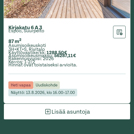
Kirjakatu 6 A 3
Espoo, Suurpelto
Lisää ha
2
87
m
Asumisoikeuskoti
3H+KT+S
,
Rivitalo
Käyttövastike/kk
:
1288,50€
Asumisoikeusmaksu
:
56287,11€
Rakennusvuosi
:
2026
Kerros
:
1-2/2
Hinnat ovat toistaiseksi arvioita.
Heti vapaa
Uudiskohde
Näyttö: 13.8.2026, klo 16.00–17.00
Lisää asuntoja