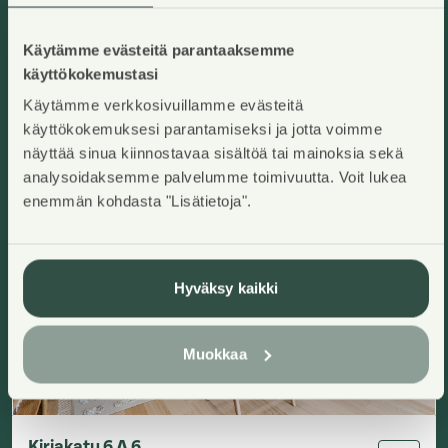
Rakennusvuosi
:
2026
Kerros
:
1-2/2
Hinnat ovat toistaiseksi arvioita.
Käytämme evästeitä parantaaksemme
käyttökokemustasi
Heti vapaa
Uudiskohde
Käytämme verkkosivuillamme evästeitä
käyttökokemuksesi parantamiseksi ja jotta voimme
näyttää sinua kiinnostavaa sisältöä tai mainoksia sekä
analysoidaksemme palvelumme toimivuutta. Voit lukea
enemmän kohdasta "Lisätietoja".
Hyväksy kaikki
Muokkaa
Kirjakatu 6 A 6