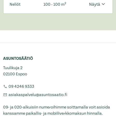
2
Neliöt
100 - 100 m
Näytä
ASUNTOSÄÄTIÖ
Tuulikuja 2
02100 Espoo
09 4246 9333
asiakaspalvelu@asuntosaatio.fi
09- ja 020-alkuisiin numeroihimme soittamalla voit asioida
kanssamme paikallis- ja mobiiliverkkomaksun hinnalla.