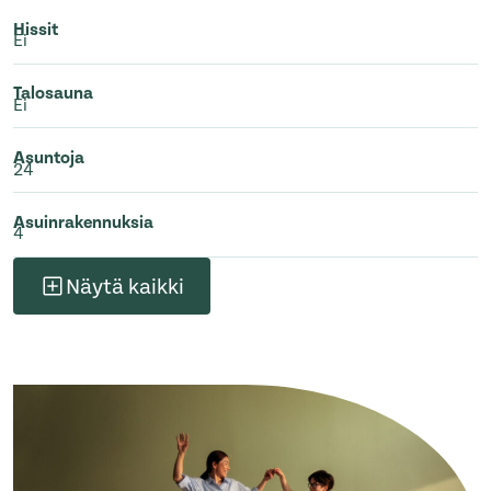
Hissit
Ei
Talosauna
Ei
Asuntoja
24
Asuinrakennuksia
4
Näytä kaikki