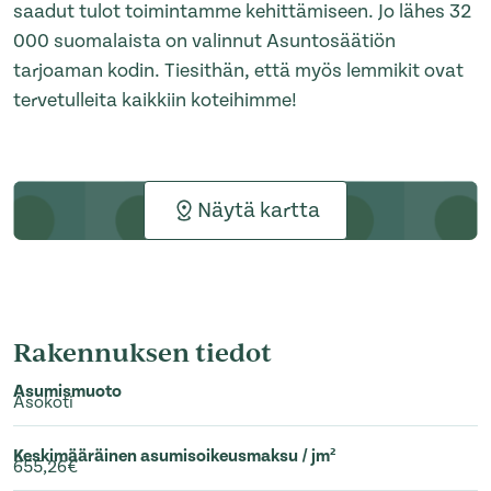
saadut tulot toimintamme kehittämiseen. Jo lähes 32
000 suomalaista on valinnut Asuntosäätiön
tarjoaman kodin. Tiesithän, että myös lemmikit ovat
tervetulleita kaikkiin koteihimme!
Näytä kartta
Rakennuksen tiedot
Asumismuoto
Asokoti
Keskimääräinen asumisoikeusmaksu / jm²
655,26€