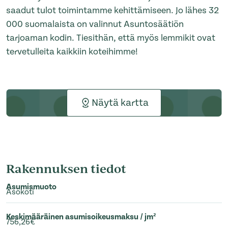
saadut tulot toimintamme kehittämiseen. Jo lähes 32
000 suomalaista on valinnut Asuntosäätiön
tarjoaman kodin. Tiesithän, että myös lemmikit ovat
tervetulleita kaikkiin koteihimme!
Näytä kartta
Rakennuksen tiedot
Asumismuoto
Asokoti
Keskimääräinen asumisoikeusmaksu / jm²
756,26€