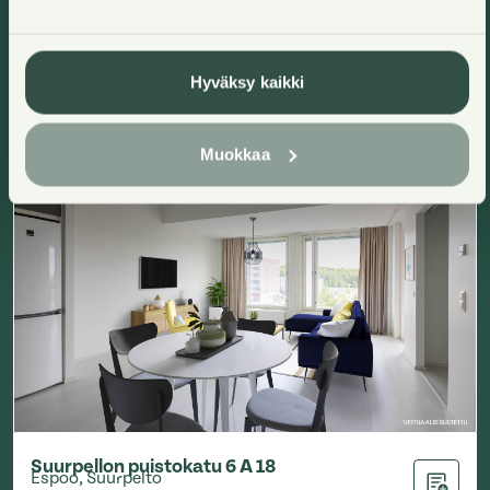
Kerros
:
5/5
Hyväksy kaikki
Heti vapaa
Muokkaa
Suurpellon puistokatu 6 A 18
Espoo, Suurpelto