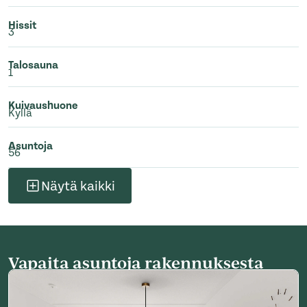
Hissit
3
Talosauna
1
Kuivaushuone
Kyllä
Asuntoja
56
Näytä kaikki
Vapaita asuntoja rakennuksesta