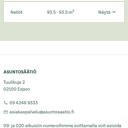
2
Neliöt
93.5 - 93.5 m
Näytä
ASUNTOSÄÄTIÖ
Tuulikuja 2
02100 Espoo
09 4246 9333
asiakaspalvelu@asuntosaatio.fi
09- ja 020-alkuisiin numeroihimme soittamalla voit asioida