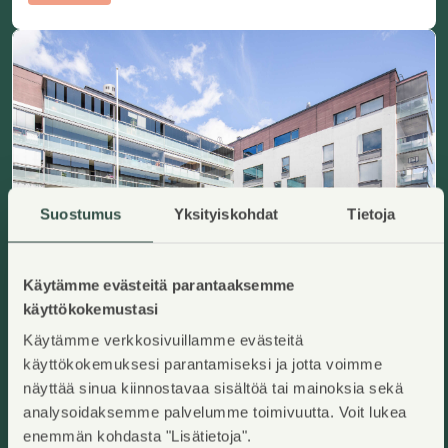
Suostumus
Yksityiskohdat
Tietoja
Käytämme evästeitä parantaaksemme
käyttökokemustasi
Käytämme verkkosivuillamme evästeitä
Suurpellon puistokatu 6 B 42
Espoo, Suurpelto
käyttökokemuksesi parantamiseksi ja jotta voimme
Lisää ha
2
80,5
m
näyttää sinua kiinnostavaa sisältöä tai mainoksia sekä
Asumisoikeuskoti
analysoidaksemme palvelumme toimivuutta. Voit lukea
3H+K+S
,
Kerrostalo
Käyttövastike/kk
:
1227,32€
Asumisoikeusmaksu
:
62181,30€
enemmän kohdasta "Lisätietoja".
Rakennusvuosi
:
2016