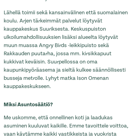
Lähellä toimii sekä kansainvälinen että suomalainen
koulu. Arjen tärkeimmät palvelut löytyvät
kauppakeskus Suuriksesta. Keskuspuiston
ulkoilumahdollisuuksien lisäksi alueelta löytyvät
muun muassa Angry Birds -leikkipuisto sekä
Rakkauden puutarha, jossa mm. kirsikkapuut
kukkivat keväisin. Suurpellossa on oma
kaupunkipyöräasema ja sieltä kulkee säännöllisesti
busseja metrolle. Lyhyt matka Ison Omenan
kauppakeskukseen.
Miksi Asuntosäätiö?
Me uskomme, että onnellinen koti ja laadukas
asuminen kuuluvat kaikille. Emme tavoittele voittoa,
vaan käytämme kaikki vastikkeista ja vuokrista