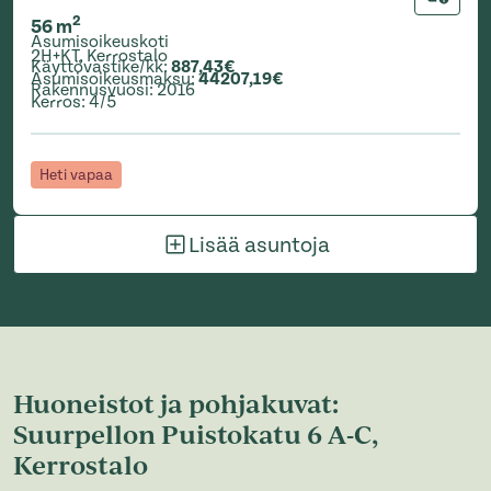
Lisää ha
2
56
m
Asumisoikeuskoti
2H+KT
,
Kerrostalo
Käyttövastike/kk
:
887,43€
Asumisoikeusmaksu
:
44207,19€
Rakennusvuosi
:
2016
Kerros
:
4/5
Heti vapaa
Lisää asuntoja
Huoneistot ja pohjakuvat:
Suurpellon Puistokatu 6 A-C,
Kerrostalo