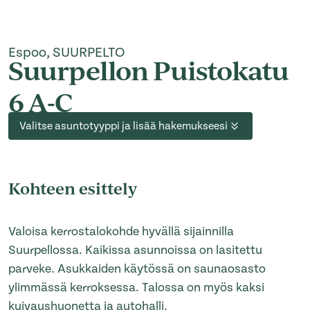
Espoo, SUURPELTO
Suurpellon Puistokatu
6 A-C
Valitse asuntotyyppi ja lisää hakemukseesi
Kohteen esittely
Valoisa kerrostalokohde hyvällä sijainnilla
Suurpellossa. Kaikissa asunnoissa on lasitettu
parveke. Asukkaiden käytössä on saunaosasto
ylimmässä kerroksessa. Talossa on myös kaksi
kuivaushuonetta ja autohalli.