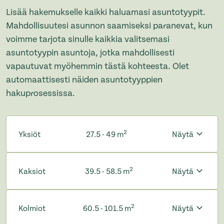
Lisää hakemukselle kaikki haluamasi asuntotyypit.
Mahdollisuutesi asunnon saamiseksi paranevat, kun
voimme tarjota sinulle kaikkia valitsemasi
asuntotyypin asuntoja, jotka mahdollisesti
vapautuvat myöhemmin tästä kohteesta. Olet
automaattisesti näiden asuntotyyppien
hakuprosessissa.
2
Yksiöt
27.5 - 49 m
Näytä
2
Kaksiot
39.5 - 58.5 m
Näytä
2
Kolmiot
60.5 - 101.5 m
Näytä