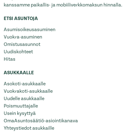
kanssamme paikallis- ja mobiiliverkkomaksun hinnalla.
ETSI ASUNTOJA
Asumisoikeusasuminen
Vuokra-asuminen
Omistusasunnot
Uudiskohteet
Hitas
ASUKKAALLE
Asokoti-asukkaalle
Vuokrakoti-asukkaalle
Uudelle asukkaalle
Poismuuttajalle
Usein kysyttyä
OmaAsuntosäätiö-asiointikanava
Yhteystiedot asukkaille