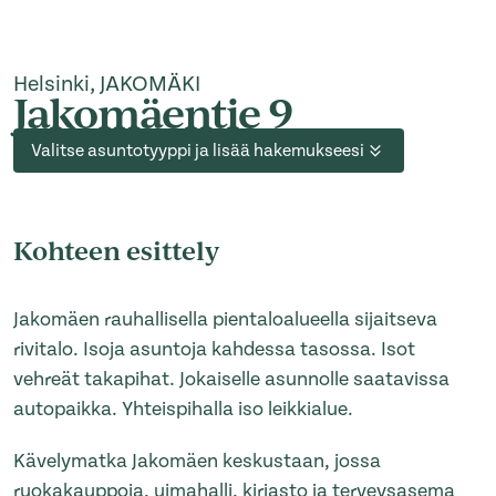
Helsinki, JAKOMÄKI
Jakomäentie 9
Valitse asuntotyyppi ja lisää hakemukseesi
Kohteen esittely
Jakomäen rauhallisella pientaloalueella sijaitseva
rivitalo. Isoja asuntoja kahdessa tasossa. Isot
vehreät takapihat. Jokaiselle asunnolle saatavissa
autopaikka. Yhteispihalla iso leikkialue.
Kävelymatka Jakomäen keskustaan, jossa
ruokakauppoja, uimahalli, kirjasto ja terveysasema