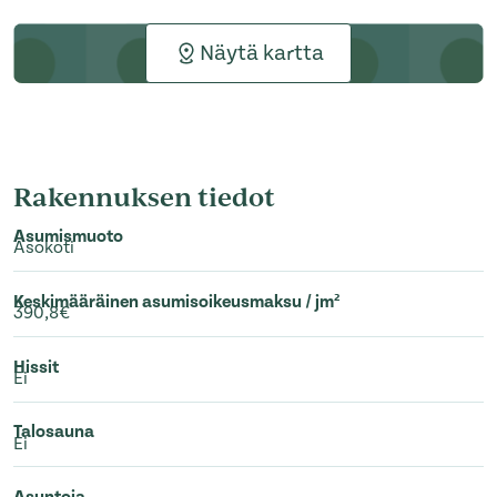
Näytä kartta
Rakennuksen tiedot
Asumismuoto
Asokoti
Keskimääräinen asumisoikeusmaksu / jm²
390,8€
Hissit
Ei
Talosauna
Ei