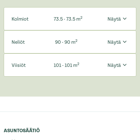
2
Kolmiot
73.5 - 73.5 m
Näytä
2
Neliöt
90 - 90 m
Näytä
2
Viisiöt
101 - 101 m
Näytä
ASUNTOSÄÄTIÖ