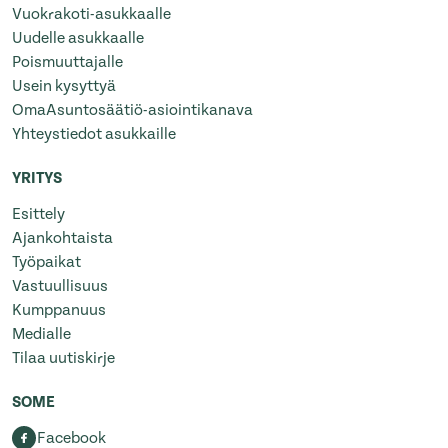
Vuokrakoti-asukkaalle
Uudelle asukkaalle
Poismuuttajalle
Usein kysyttyä
OmaAsuntosäätiö-asiointikanava
Yhteystiedot asukkaille
YRITYS
Esittely
Ajankohtaista
Työpaikat
Vastuullisuus
Kumppanuus
Medialle
Tilaa uutiskirje
SOME
Facebook