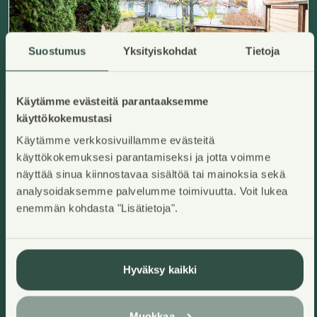
Suostumus
Yksityiskohdat
Tietoja
Käytämme evästeitä parantaaksemme
käyttökokemustasi
Jakomäentie 9 A 5
Käytämme verkkosivuillamme evästeitä
Helsinki, Jakomäki
Lisää ha
käyttökokemuksesi parantamiseksi ja jotta voimme
2
101
m
näyttää sinua kiinnostavaa sisältöä tai mainoksia sekä
Asumisoikeuskoti
5H+K+S
,
Rivitalo
analysoidaksemme palvelumme toimivuutta. Voit lukea
Käyttövastike/kk
:
1475,04€
Asumisoikeusmaksu
:
39506,99€
Rakennusvuosi
:
1998
enemmän kohdasta "Lisätietoja".
Kerros
:
1-2/2
Heti vapaa
Hyväksy kaikki
Muokkaa