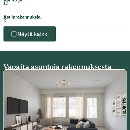
Asuntoja
10
Asuinrakennuksia
2
Näytä kaikki
Vapaita asuntoja rakennuksesta