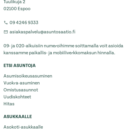
Tuulikuja 2
02100 Espoo
09 4246 9333
asiakaspalvelu@asuntosaatio.fi
09- ja 020-alkuisiin numeroihimme soittamalla voit asioida
kanssamme paikallis- ja mobiiliverkkomaksun hinnalla.
ETSI ASUNTOJA
Asumisoikeusasuminen
Vuokra-asuminen
Omistusasunnot
Uudiskohteet
Hitas
ASUKKAALLE
Asokoti-asukkaalle