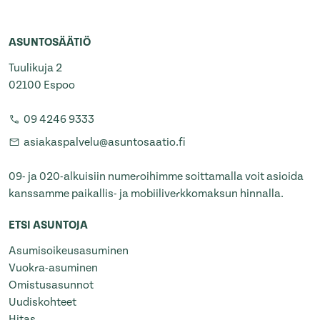
ASUNTOSÄÄTIÖ
Tuulikuja 2
02100 Espoo
09 4246 9333
asiakaspalvelu@asuntosaatio.fi
09- ja 020-alkuisiin numeroihimme soittamalla voit asioida
kanssamme paikallis- ja mobiiliverkkomaksun hinnalla.
ETSI ASUNTOJA
Asumisoikeusasuminen
Vuokra-asuminen
Omistusasunnot
Uudiskohteet
Hitas