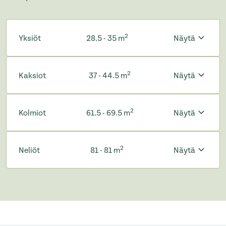
2
Yksiöt
28.5 - 35 m
Näytä
2
Kaksiot
37 - 44.5 m
Näytä
2
Kolmiot
61.5 - 69.5 m
Näytä
2
Neliöt
81 - 81 m
Näytä