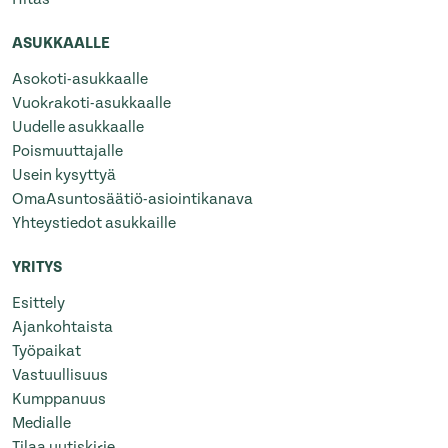
ASUKKAALLE
Asokoti-asukkaalle
Vuokrakoti-asukkaalle
Uudelle asukkaalle
Poismuuttajalle
Usein kysyttyä
OmaAsuntosäätiö-asiointikanava
Yhteystiedot asukkaille
YRITYS
Esittely
Ajankohtaista
Työpaikat
Vastuullisuus
Kumppanuus
Medialle
Tilaa uutiskirje