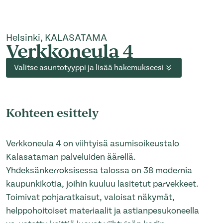
Helsinki, KALASATAMA
Verkkoneula 4
Valitse asuntotyyppi ja lisää hakemukseesi
Kohteen esittely
Verkkoneula 4 on viihtyisä asumisoikeustalo
Kalasataman palveluiden äärellä.
Yhdeksänkerroksisessa talossa on 38 modernia
kaupunkikotia, joihin kuuluu lasitetut parvekkeet.
Toimivat pohjaratkaisut, valoisat näkymät,
helppohoitoiset materiaalit ja astianpesukoneella