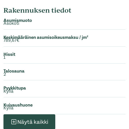
Rakennuksen tiedot
Asumismuoto
Asokoti
Keskimääräinen asumisoikeusmaksu / jm²
789,67€
Hissit
1
Talosauna
2
Pyykkitupa
Kyllä
Kuivaushuone
Kyllä
Näytä kaikki