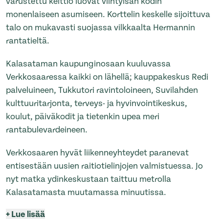
varustettu keittiö luovat viihtyisän kodin
monenlaiseen asumiseen. Korttelin keskelle sijoittuva
talo on mukavasti suojassa vilkkaalta Hermannin
rantatieltä.
Kalasataman kaupunginosaan kuuluvassa
Verkkosaaressa kaikki on lähellä; kauppakeskus Redi
palveluineen, Tukkutori ravintoloineen, Suvilahden
kulttuuritarjonta, terveys- ja hyvinvointikeskus,
koulut, päiväkodit ja tietenkin upea meri
rantabulevardeineen.
Verkkosaaren hyvät liikenneyhteydet paranevat
entisestään uusien raitiotielinjojen valmistuessa. Jo
nyt matka ydinkeskustaan taittuu metrolla
Kalasatamasta muutamassa minuutissa.
+
Lue lisää