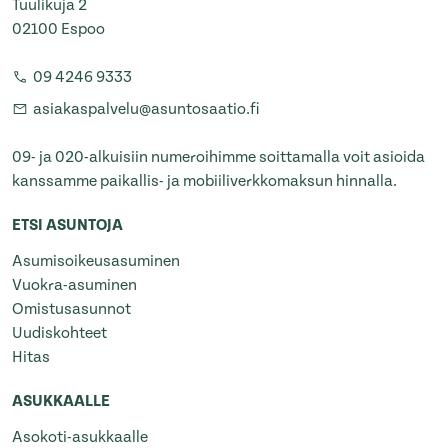
Tuulikuja 2
02100 Espoo
09 4246 9333
asiakaspalvelu@asuntosaatio.fi
09- ja 020-alkuisiin numeroihimme soittamalla voit asioida
kanssamme paikallis- ja mobiiliverkkomaksun hinnalla.
ETSI ASUNTOJA
Asumisoikeusasuminen
Vuokra-asuminen
Omistusasunnot
Uudiskohteet
Hitas
ASUKKAALLE
Asokoti-asukkaalle