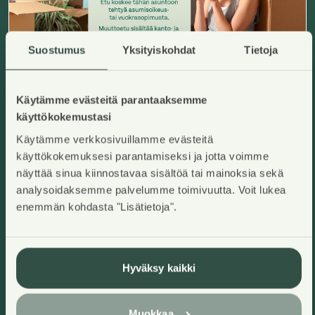
Suostumus
Yksityiskohdat
Tietoja
Käytämme evästeitä parantaaksemme
Ruutikuja 5 D 21
käyttökokemustasi
Helsinki, Kivikko
Lisää ha
Käytämme verkkosivuillamme evästeitä
2
113
m
Asumisoikeuskoti
käyttökokemuksesi parantamiseksi ja jotta voimme
5H+K+S
,
Rivitalo
Käyttövastike/kk
:
1581,75€
näyttää sinua kiinnostavaa sisältöä tai mainoksia sekä
Asumisoikeusmaksu
:
39814,43€
Rakennusvuosi
:
2001
analysoidaksemme palvelumme toimivuutta. Voit lukea
Kerros
:
1-2/2
enemmän kohdasta "Lisätietoja".
Heti vapaa
Hyväksy kaikki
Muokkaa