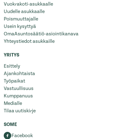
Vuokrakoti-asukkaalle
Uudelle asukkaalle
Poismuuttajalle
Usein kysyttyä
OmaAsuntosäätiö-asiointikanava
Yhteystiedot asukkaille
YRITYS
Esittely
Ajankohtaista
Työpaikat
Vastuullisuus
Kumppanuus
Medialle
Tilaa uutiskirje
SOME
Facebook