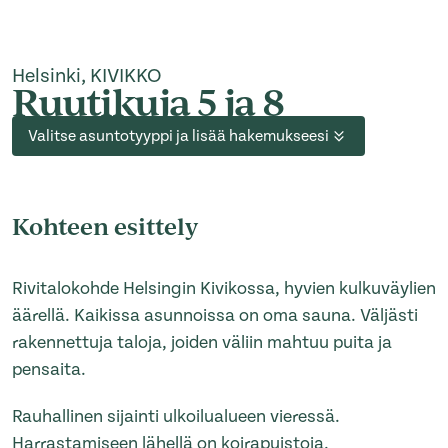
Helsinki, KIVIKKO
Ruutikuja 5 ja 8
Valitse asuntotyyppi ja lisää hakemukseesi
Kohteen esittely
Rivitalokohde Helsingin Kivikossa, hyvien kulkuväylien
äärellä. Kaikissa asunnoissa on oma sauna. Väljästi
rakennettuja taloja, joiden väliin mahtuu puita ja
pensaita.
Rauhallinen sijainti ulkoilualueen vieressä.
Harrastamiseen lähellä on koirapuistoja,