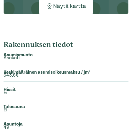
Näytä kartta
Rakennuksen tiedot
Asumismuoto
Asokoti
Keskimääräinen asumisoikeusmaksu / jm²
343,6€
Hissit
Ei
Talosauna
Ei
Asuntoja
49