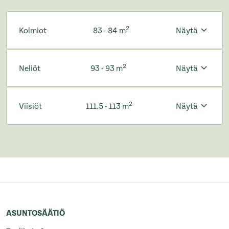
2
Kolmiot
83 - 84 m
Näytä
2
Neliöt
93 - 93 m
Näytä
2
Viisiöt
111.5 - 113 m
Näytä
ASUNTOSÄÄTIÖ