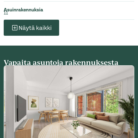
Asuinrakennuksia
11
Näytä kaikki
Vapaita asuntoja rakennuksesta