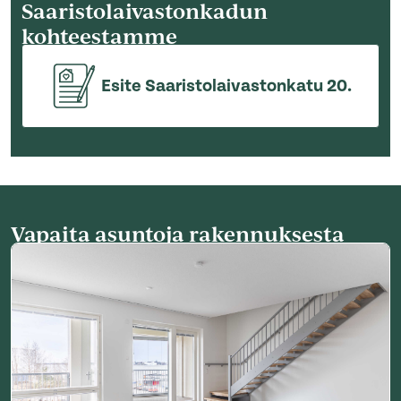
Saaristolaivastonkadun
kohteestamme
Esite Saaristolaivastonkatu 20.
Vapaita asuntoja rakennuksesta