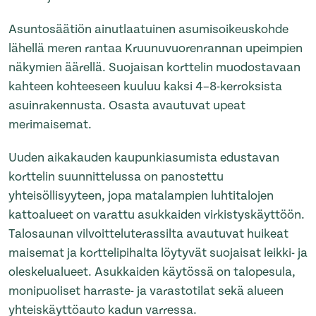
Asuntosäätiön ainutlaatuinen asumisoikeuskohde
lähellä meren rantaa Kruunuvuorenrannan upeimpien
näkymien äärellä. Suojaisan korttelin muodostavaan
kahteen kohteeseen kuuluu kaksi 4–8-kerroksista
asuinrakennusta. Osasta avautuvat upeat
merimaisemat.
Uuden aikakauden kaupunkiasumista edustavan
korttelin suunnittelussa on panostettu
yhteisöllisyyteen, jopa matalampien luhtitalojen
kattoalueet on varattu asukkaiden virkistyskäyttöön.
Talosaunan vilvoitteluterassilta avautuvat huikeat
maisemat ja korttelipihalta löytyvät suojaisat leikki- ja
oleskelualueet. Asukkaiden käytössä on talopesula,
monipuoliset harraste- ja varastotilat sekä alueen
yhteiskäyttöauto kadun varressa.