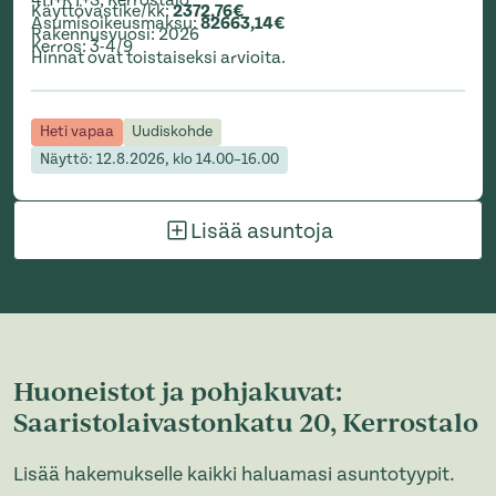
Käyttövastike/kk
:
2372,76€
Asumisoikeusmaksu
:
82663,14€
Rakennusvuosi
:
2026
Kerros
:
3-4/9
Hinnat ovat toistaiseksi arvioita.
Heti vapaa
Uudiskohde
Näyttö: 12.8.2026, klo 14.00–16.00
Lisää asuntoja
Huoneistot ja pohjakuvat:
Saaristolaivastonkatu 20, Kerrostalo
Lisää hakemukselle kaikki haluamasi asuntotyypit.