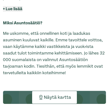
+
Lue lisää
Miksi Asuntosäätiö?
Me uskomme, että onnellinen koti ja laadukas
asuminen kuuluvat kaikille. Emme tavoittele voittoa,
vaan käytämme kaikki vastikkeista ja vuokrista
saadut tulot toimintamme kehittämiseen. Jo lähes 32
000 suomalaista on valinnut Asuntosäätiön
tarjoaman kodin. Tiesithän, että myös lemmikit ovat
tervetulleita kaikkiin koteihimme!
Näytä kartta