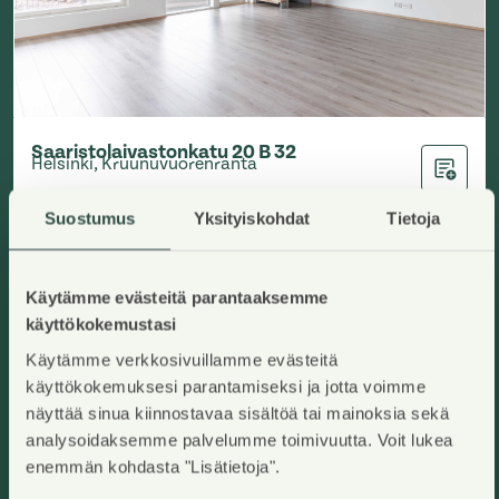
Saaristolaivastonkatu 20 B 32
Helsinki, Kruunuvuorenranta
Lisää ha
2
124
m
Asumisoikeuskoti
Suostumus
Yksityiskohdat
Tietoja
4H+KT+S
,
Kerrostalo
Käyttövastike/kk
:
2372,76€
Asumisoikeusmaksu
:
82663,14€
Rakennusvuosi
:
2026
Kerros
:
3-4/9
Hinnat ovat toistaiseksi arvioita.
Käytämme evästeitä parantaaksemme
käyttökokemustasi
Käytämme verkkosivuillamme evästeitä
Heti vapaa
Uudiskohde
käyttökokemuksesi parantamiseksi ja jotta voimme
Näyttö: 12.8.2026, klo 14.00–16.00
näyttää sinua kiinnostavaa sisältöä tai mainoksia sekä
analysoidaksemme palvelumme toimivuutta. Voit lukea
enemmän kohdasta "Lisätietoja".