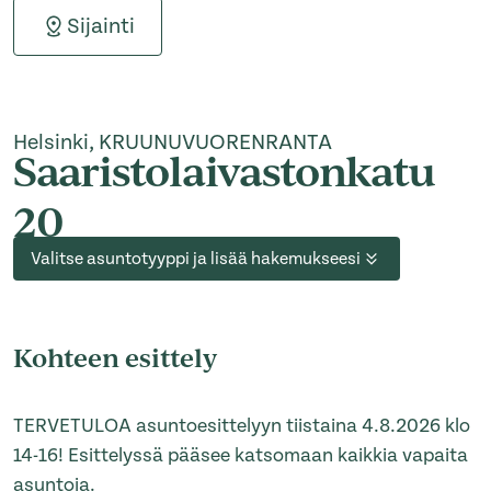
Sijainti
Helsinki, KRUUNUVUORENRANTA
Saaristolaivastonkatu
20
Valitse asuntotyyppi ja lisää hakemukseesi
Kohteen esittely
TERVETULOA asuntoesittelyyn tiistaina 4.8.2026 klo
14-16! Esittelyssä pääsee katsomaan kaikkia vapaita
asuntoja.