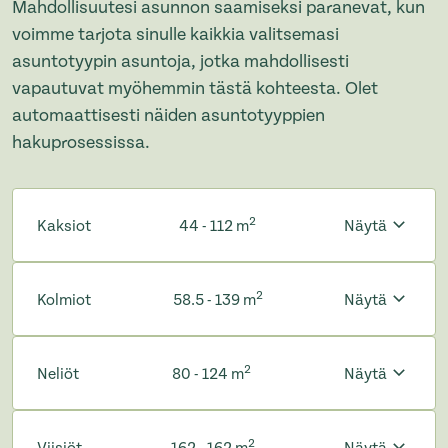
Mahdollisuutesi asunnon saamiseksi paranevat, kun
voimme tarjota sinulle kaikkia valitsemasi
asuntotyypin asuntoja, jotka mahdollisesti
vapautuvat myöhemmin tästä kohteesta. Olet
automaattisesti näiden asuntotyyppien
hakuprosessissa.
2
Kaksiot
44 - 112 m
Näytä
2
Kolmiot
58.5 - 139 m
Näytä
2
Neliöt
80 - 124 m
Näytä
2
Viisiöt
162 - 162 m
Näytä