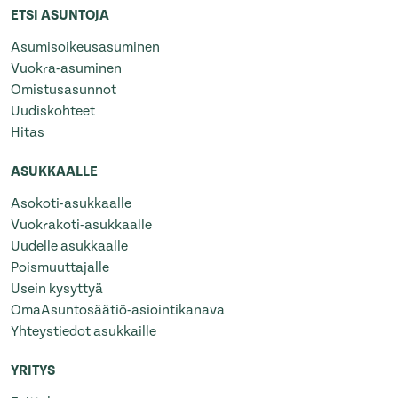
ETSI ASUNTOJA
Asumisoikeusasuminen
Vuokra-asuminen
Omistusasunnot
Uudiskohteet
Hitas
ASUKKAALLE
Asokoti-asukkaalle
Vuokrakoti-asukkaalle
Uudelle asukkaalle
Poismuuttajalle
Usein kysyttyä
OmaAsuntosäätiö-asiointikanava
Yhteystiedot asukkaille
YRITYS