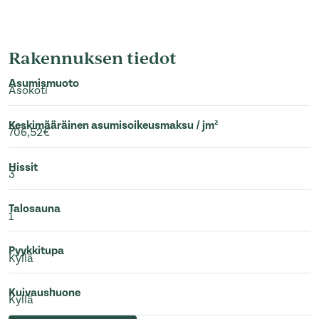
Rakennuksen tiedot
Asumismuoto
Asokoti
Keskimääräinen asumisoikeusmaksu / jm²
706,52€
Hissit
3
Talosauna
1
Pyykkitupa
Kyllä
Kuivaushuone
Kyllä