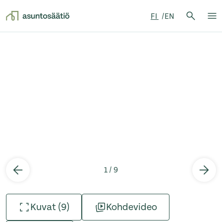
Hae:
FI
EN
Hae
Su
Siirry sisältöön
1 / 9
Kuvat (9)
Kohdevideo