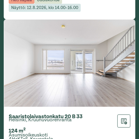
Näyttö: 12.8.2026, klo 14.00–16.00
Saaristolaivastonkatu 20 B 33
Helsinki, Kruunuvuorenranta
Lisää ha
2
124
m
Asumisoikeuskoti
4H+KT+S
,
Kerrostalo