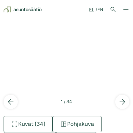
Hae:
FI
EN
Hae
Su
Siirry sisältöön
1 / 34
Kuvat (34)
Pohjakuva