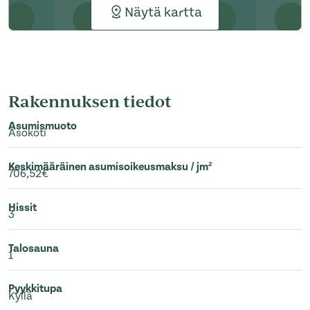
Näytä kartta
Rakennuksen tiedot
Asumismuoto
Asokoti
Keskimääräinen asumisoikeusmaksu / jm²
706,52€
Hissit
3
Talosauna
1
Pyykkitupa
Kyllä