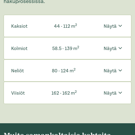
hakuprosessissa.
2
Kaksiot
44 - 112 m
Näytä
2
Kolmiot
58.5 - 139 m
Näytä
2
Neliöt
80 - 124 m
Näytä
2
Viisiöt
162 - 162 m
Näytä
Muita samankaltaisia kohteita