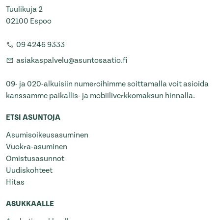
Tuulikuja 2
02100 Espoo
09 4246 9333
asiakaspalvelu@asuntosaatio.fi
09- ja 020-alkuisiin numeroihimme soittamalla voit asioida
kanssamme paikallis- ja mobiiliverkkomaksun hinnalla.
ETSI ASUNTOJA
Asumisoikeusasuminen
Vuokra-asuminen
Omistusasunnot
Uudiskohteet
Hitas
ASUKKAALLE