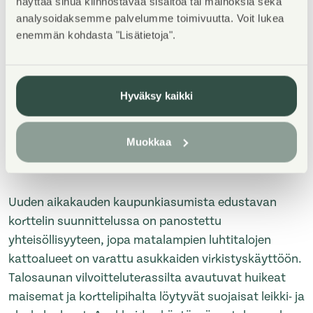
näyttää sinua kiinnostavaa sisältöä tai mainoksia sekä
TERVETULOA asuntoesittelyyn tiistaina 4.8.2026 klo
analysoidaksemme palvelumme toimivuutta. Voit lukea
14-16! Esittelyssä pääsee katsomaan kaikkia vapaita
enemmän kohdasta "Lisätietoja".
asuntoja.
Asuntosäätiön ainutlaatuinen asumisoikeuskohde
lähellä meren rantaa Kruunuvuorenrannan upeimpien
Hyväksy kaikki
näkymien äärellä. Suojaisan korttelin muodostavaan
kahteen kohteeseen kuuluu kaksi 4–8-kerroksista
Muokkaa
asuinrakennusta. Osasta avautuvat upeat
merimaisemat.
Uuden aikakauden kaupunkiasumista edustavan
korttelin suunnittelussa on panostettu
yhteisöllisyyteen, jopa matalampien luhtitalojen
kattoalueet on varattu asukkaiden virkistyskäyttöön.
Talosaunan vilvoitteluterassilta avautuvat huikeat
maisemat ja korttelipihalta löytyvät suojaisat leikki- ja