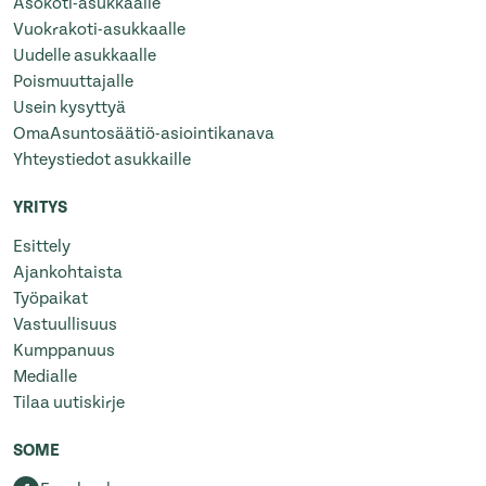
Asokoti-asukkaalle
Vuokrakoti-asukkaalle
Uudelle asukkaalle
Poismuuttajalle
Usein kysyttyä
OmaAsuntosäätiö-asiointikanava
Yhteystiedot asukkaille
YRITYS
Esittely
Ajankohtaista
Työpaikat
Vastuullisuus
Kumppanuus
Medialle
Tilaa uutiskirje
SOME