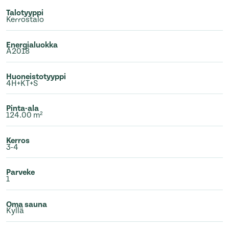
Talotyyppi
Kerrostalo
Energialuokka
A2018
Huoneistotyyppi
4H+KT+S
Pinta-ala
124.00 m²
Kerros
3-4
Parveke
1
Oma sauna
Kyllä