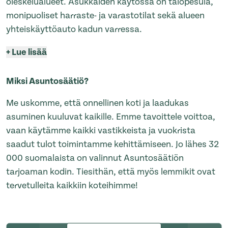
oleskelualueet. Asukkaiden käytössä on talopesula,
monipuoliset harraste- ja varastotilat sekä alueen
yhteiskäyttöauto kadun varressa.
+
Lue lisää
Miksi Asuntosäätiö?
Me uskomme, että onnellinen koti ja laadukas
asuminen kuuluvat kaikille. Emme tavoittele voittoa,
vaan käytämme kaikki vastikkeista ja vuokrista
saadut tulot toimintamme kehittämiseen. Jo lähes 32
000 suomalaista on valinnut Asuntosäätiön
tarjoaman kodin. Tiesithän, että myös lemmikit ovat
tervetulleita kaikkiin koteihimme!