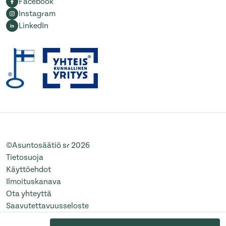
Facebook
Instagram
LinkedIn
©Asuntosäätiö sr 2026
Tietosuoja
Käyttöehdot
Ilmoituskanava
Ota yhteyttä
Saavutettavuusseloste
Muuta evästeasetuksia