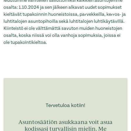
Muutumme vähitellen savuttomiksi kaikkien asuntojemme
osalta: 1.10.2024 ja sen jälkeen alkavat uudet sopimukset
kieltävät tupakoinnin huoneistoissa, parvekkeilla, kerros- ja
luhtitalojen asuntopihoilla sekä luhtitalojen luhtikäytävillä.
Kiinteistö ei ole välttämättä savuton muiden huoneistojen
osalta, koska niissä voi olla vanhoja sopimuksia, joissa ei
ole tupakointikieltoa.
Tervetuloa kotiin!
Asuntosäätiön asukkaana voit asua
kodissasi turvallisin mielin. Me