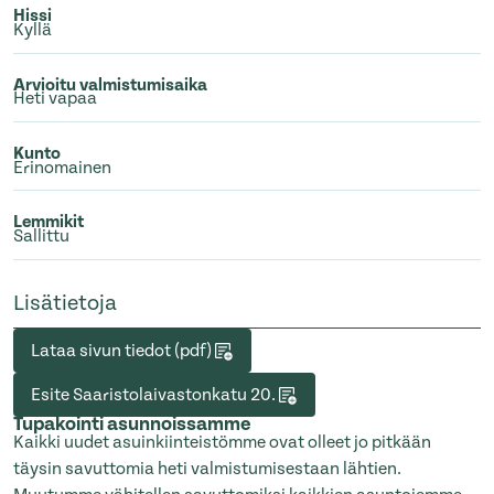
Hissi
Kyllä
Arvioitu valmistumisaika
Heti vapaa
Kunto
Erinomainen
Lemmikit
Sallittu
Lisätietoja
Lataa sivun tiedot (pdf)
Esite Saaristolaivastonkatu 20.
Tupakointi asunnoissamme
Kaikki uudet asuinkiinteistömme ovat olleet jo pitkään
täysin savuttomia heti valmistumisestaan lähtien.