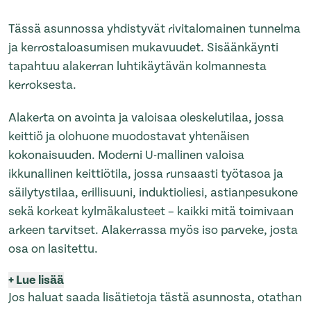
Tässä asunnossa yhdistyvät rivitalomainen tunnelma
ja kerrostaloasumisen mukavuudet. Sisäänkäynti
tapahtuu alakerran luhtikäytävän kolmannesta
kerroksesta.
Alakerta on avointa ja valoisaa oleskelutilaa, jossa
keittiö ja olohuone muodostavat yhtenäisen
kokonaisuuden. Moderni U-mallinen valoisa
ikkunallinen keittiötila, jossa runsaasti työtasoa ja
säilytystilaa, erillisuuni, induktioliesi, astianpesukone
sekä korkeat kylmäkalusteet – kaikki mitä toimivaan
arkeen tarvitset. Alakerrassa myös iso parveke, josta
osa on lasitettu.
+
Lue lisää
Jos haluat saada lisätietoja tästä asunnosta, otathan