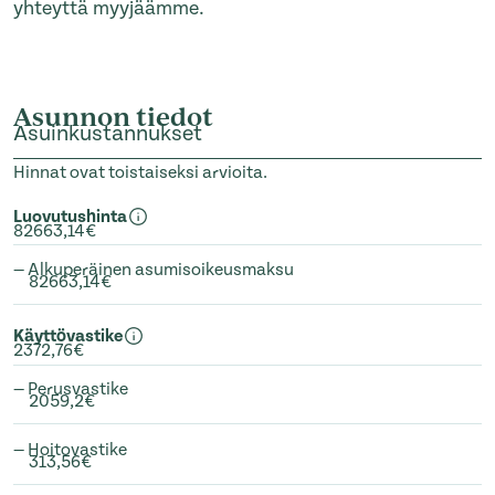
yhteyttä myyjäämme.
Asunnon tiedot
Asuinkustannukset
Hinnat ovat toistaiseksi arvioita.
Luovutushinta
82663,14€
— Alkuperäinen asumisoikeusmaksu
82663,14€
Käyttövastike
2372,76€
— Perusvastike
2059,2€
— Hoitovastike
313,56€