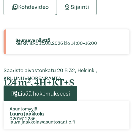
Kohdevideo
Sijainti
Seuraava näyttö
keskiviikko 12.08.2026 klo 14:00–16:00
Saaristolaivastonkatu 20 B 32, Helsinki,
KRUUNUVUORENRANTA
2
124 m
, 4H+KT+S
Lisää hakemukseesi
Asuntomyyjä
Laura Jaakkola
0201612236
laura.jaakkola@asuntosaatio.fi