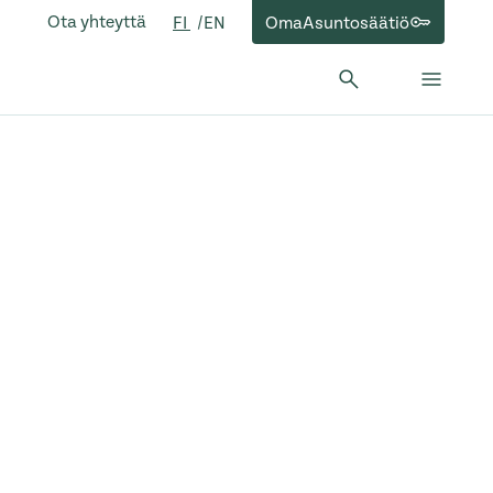
Ota yhteyttä
OmaAsuntosäätiö
FI
EN
Hae:
Hae
Sulje 