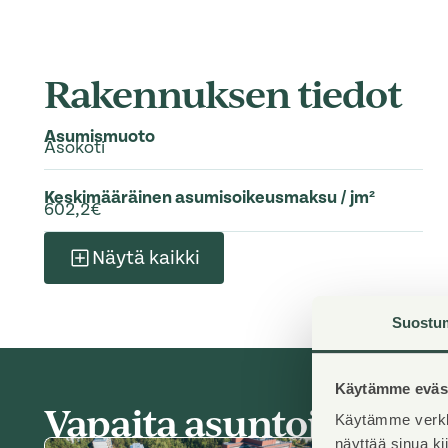
Rakennuksen tiedot
Asumismuoto
Asokoti
Keskimääräinen asumisoikeusmaksu / jm²
602,2€
Näytä kaikki
Suostu
Käytämme eväst
Vapaita asuntoja rake
Käytämme verkk
näyttää sinua k