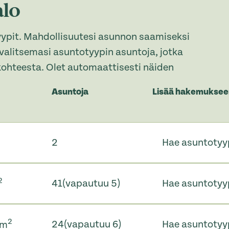
alo
yypit. Mahdollisuutesi asunnon saamiseksi
 valitsemasi asuntotyypin asuntoja, jotka
ohteesta. Olet automaattisesti näiden
Asuntoja
Lisää hakemuksee
2
Hae asuntotyy
2
41
(vapautuu 5)
Hae asuntotyy
2
24
(vapautuu 6)
Hae asuntotyy
 m