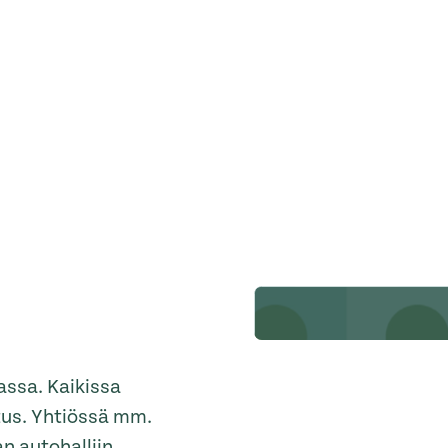
ssa. Kaikissa
tus. Yhtiössä mm.
 autohalliin.