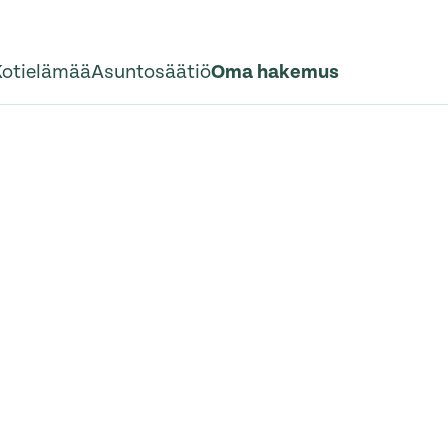
Kotielämää
Asuntosäätiö
Oma hakemus