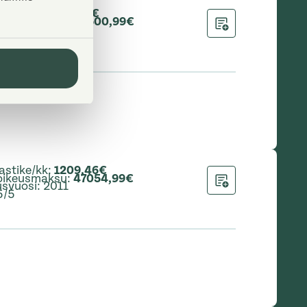
astike/kk
:
876,94€
oikeusmaksu
:
33500,99€
svuosi
:
2011
Lisää hakemukseen
2/5
astike/kk
:
1209,46€
oikeusmaksu
:
47054,99€
svuosi
:
2011
Lisää hakemukseen
5/5