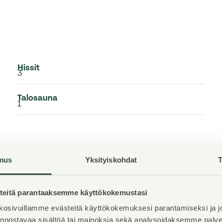
Hissit
3
Talosauna
1
mus
Yksityiskohdat
T
eitä parantaaksemme käyttökokemustasi
nnuksesta
osivuillamme evästeitä käyttökokemuksesi parantamiseksi ja j
iinnostavaa sisältöä tai mainoksia sekä analysoidaksemme pal