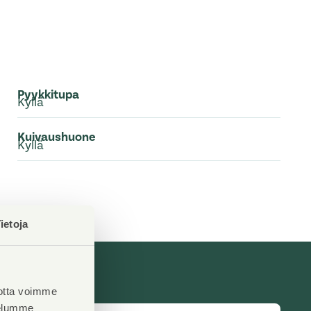
Pyykkitupa
Kyllä
Kuivaushuone
Kyllä
ietoja
otta voimme
velumme