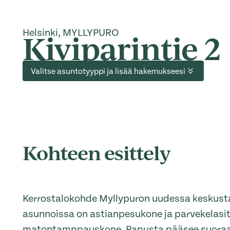
Helsinki, MYLLYPURO
Kiviparintie 2
Valitse asuntotyyppi ja lisää hakemukseesi
Kohteen esittely
Kerrostalokohde Myllypuron uudessa keskusta
asunnoissa on astianpesukone ja parvekelasi
matontamppauskone. Rapusta pääsee suoraan