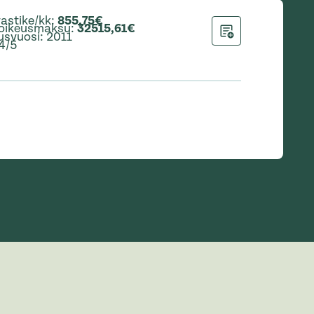
astike/kk
:
855,75€
oikeusmaksu
:
32515,61€
usvuosi
:
2011
Lisää hakemukseen
4/5