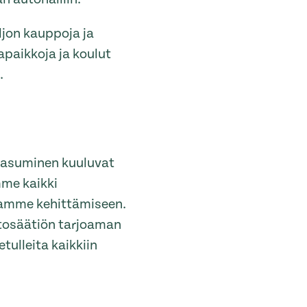
jon kauppoja ja
apaikkoja ja koulut
.
s asuminen kuuluvat
mme kaikki
ntamme kehittämiseen.
ntosäätiön tarjoaman
tulleita kaikkiin