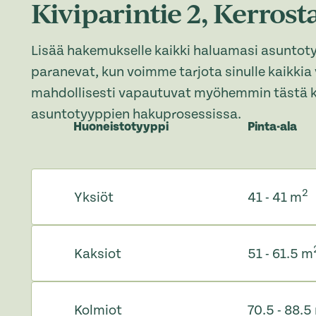
Kiviparintie 2, Kerrost
Lisää hakemukselle kaikki haluamasi asuntot
paranevat, kun voimme tarjota sinulle kaikkia
mahdollisesti vapautuvat myöhemmin tästä k
asuntotyyppien hakuprosessissa.
Huoneistotyyppi
Pinta-ala
2
Yksiöt
41 - 41 m
Kaksiot
51 - 61.5 m
Kolmiot
70.5 - 88.5