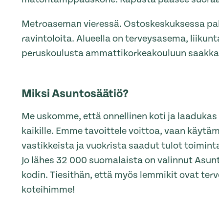
Metroaseman vieressä. Ostoskeskuksessa pal
ravintoloita. Alueella on terveysasema, liikunt
peruskoulusta ammattikorkeakouluun saakka
Miksi Asuntosäätiö?
Me uskomme, että onnellinen koti ja laaduka
kaikille. Emme tavoittele voittoa, vaan käytä
vastikkeista ja vuokrista saadut tulot toimi
Jo lähes 32 000 suomalaista on valinnut Asu
kodin. Tiesithän, että myös lemmikit ovat terve
koteihimme!